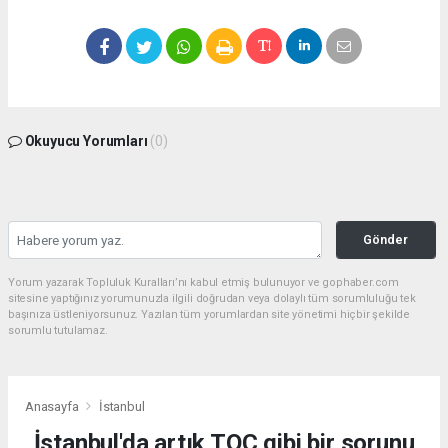
Okuyucu Yorumları
(0)
Gönder
Yorum yazarak Topluluk Kuralları’nı kabul etmiş bulunuyor ve gophaber.com
sitesine yaptığınız yorumunuzla ilgili doğrudan veya dolaylı tüm sorumluluğu tek
başınıza üstleniyorsunuz. Yazılan tüm yorumlardan site yönetimi hiçbir şekilde
sorumlu tutulamaz.
Anasayfa
İstanbul
İstanbul'da artık TOÇ gibi bir sorunu