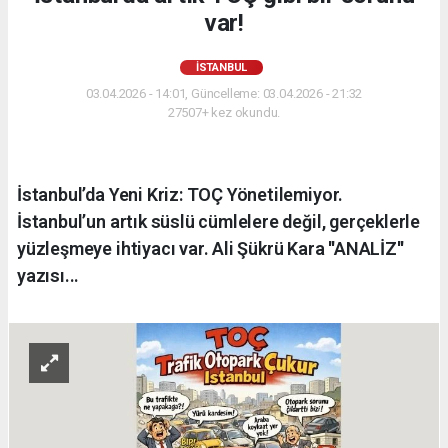
var!
İSTANBUL
03.04.2026 - 14:01, Güncelleme: 03.04.2026 - 21:32
27507+ kez okundu.
İstanbul’da Yeni Kriz: TOÇ Yönetilemiyor.
İstanbul’un artık süslü cümlelere değil, gerçeklerle
yüzleşmeye ihtiyacı var. Ali Şükrü Kara ''ANALİZ''
yazısı...