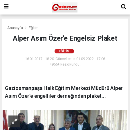
Anasayfa
Eğitim
Alper Asım Özer'e Engelsiz Plaket
EĞITIM
16.01.2017 - 18:20, Güncelleme: 01.09.2022 - 17:06
4956+ kez okundu.
Gaziosmanpaşa Halk Eğitim Merkezi Müdürü Alper
Asım Özer'e engelliler derneğinden plaket...