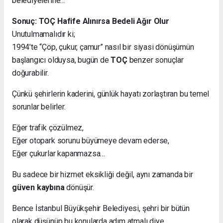
belediyelerine…
Sonuç: TOÇ Hafife Alınırsa Bedeli Ağır Olur
Unutulmamalıdır ki;
1994’te “Çöp, çukur, çamur” nasıl bir siyasi dönüşümün
başlangıcı olduysa, bugün de
TOÇ
benzer sonuçlar
doğurabilir.
Çünkü şehirlerin kaderini, günlük hayatı zorlaştıran bu temel
sorunlar belirler.
Eğer trafik çözülmez,
Eğer otopark sorunu büyümeye devam ederse,
Eğer çukurlar kapanmazsa…
Bu sadece bir hizmet eksikliği değil, aynı zamanda bir
güven kaybına
dönüşür.
Bence İstanbul Büyükşehir Belediyesi, şehri bir bütün
olarak düşünüp bu konularda adım atmalı diye