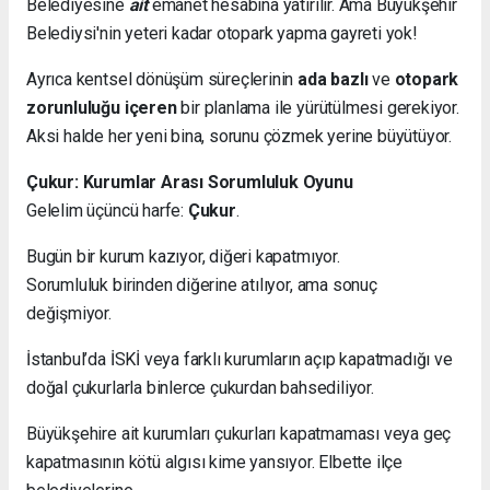
Belediyesine
ait
emanet hesabına yatırılır. Ama Büyükşehir
Belediysi'nin yeteri kadar otopark yapma gayreti yok!
Ayrıca kentsel dönüşüm süreçlerinin
ada bazlı
ve
otopark
zorunluluğu içeren
bir planlama ile yürütülmesi gerekiyor.
Aksi halde her yeni bina, sorunu çözmek yerine büyütüyor.
Çukur: Kurumlar Arası Sorumluluk Oyunu
Gelelim üçüncü harfe:
Çukur
.
Bugün bir kurum kazıyor, diğeri kapatmıyor.
Sorumluluk birinden diğerine atılıyor, ama sonuç
değişmiyor.
İstanbul’da İSKİ veya farklı kurumların açıp kapatmadığı ve
doğal çukurlarla binlerce çukurdan bahsediliyor.
Büyükşehire ait kurumları çukurları kapatmaması veya geç
kapatmasının kötü algısı kime yansıyor. Elbette ilçe