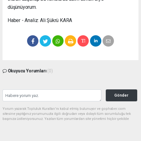
düşünüyorum.
Haber - Analiz: Ali Şükrü KARA
Okuyucu Yorumları
(0)
Gönder
Yorum yazarak Topluluk Kuralları’nı kabul etmiş bulunuyor ve gophaber.com
sitesine yaptığınız yorumunuzla ilgili doğrudan veya dolaylı tüm sorumluluğu tek
başınıza üstleniyorsunuz. Yazılan tüm yorumlardan site yönetimi hiçbir şekilde
sorumlu tutulamaz.