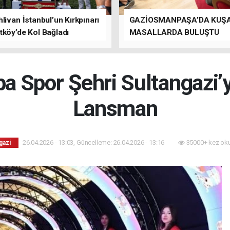
livan İstanbul’un Kırkpınarı
GAZİOSMANPAŞA’DA KUŞ
tköy’de Kol Bağladı
MASALLARDA BULUŞTU
a Spor Şehri Sultangazi’
Lansman
26.04.2026 - 13:03, Güncelleme: 26.04.2026 - 13:16
35000+ kez ok
gazi