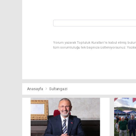
Yorum yazarak Topluluk Kuralları’nı kabul etmiş bulu
tüm sorumluluğu tek başınıza üstleniyorsunuz. Yazıl
Anasayfa
Sultangazi