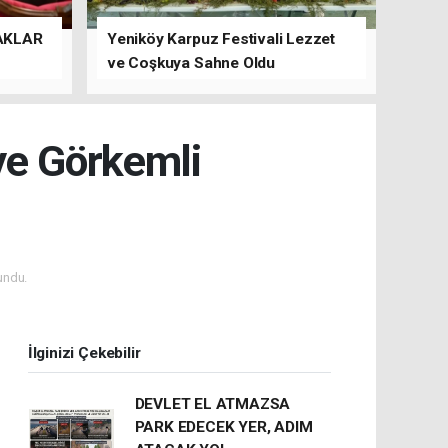
AKLAR
Yeniköy Karpuz Festivali Lezzet
ve Coşkuya Sahne Oldu
ye Görkemli
undu.
İlginizi Çekebilir
DEVLET EL ATMAZSA
PARK EDECEK YER, ADIM