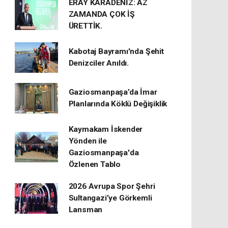
ERAY KARADENİZ: AZ
ZAMANDA ÇOK İŞ
ÜRETTİK.
Kabotaj Bayramı'nda Şehit
Denizciler Anıldı.
Gaziosmanpaşa’da İmar
Planlarında Köklü Değişiklik
Kaymakam İskender
Yönden ile
Gaziosmanpaşa'da
Özlenen Tablo
2026 Avrupa Spor Şehri
Sultangazi’ye Görkemli
Lansman