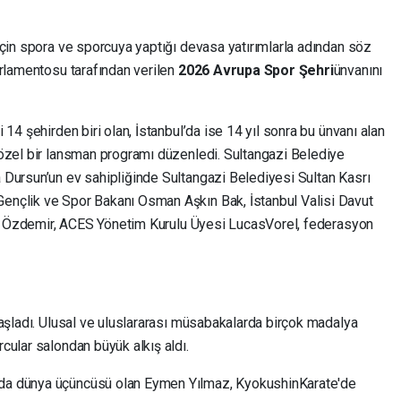
için spora ve sporcuya yaptığı devasa yatırımlarla adından söz
rlamentosu tarafından verilen
2026 Avrupa Spor Şehri
ünvanını
14 şehirden biri olan, İstanbul’da ise 14 yıl sonra bu ünvanı alan
özel bir lansman programı düzenledi. Sultangazi Belediye
Dursun’un ev sahipliğinde Sultangazi Belediyesi Sultan Kasrı
nçlik ve Spor Bakanı Osman Aşkın Bak, İstanbul Valisi Davut
lah Özdemir, ACES Yönetim Kurulu Üyesi LucasVorel, federasyon
başladı. Ulusal ve uluslararası müsabakalarda birçok madalya
cular salondan büyük alkış aldı.
da dünya üçüncüsü olan Eymen Yılmaz, KyokushinKarate'de