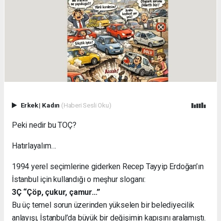
Erkek
|
Kadın
(Haberi Sesli Oku)
Peki nedir bu TOÇ?
Hatırlayalım…
1994 yerel seçimlerine giderken Recep Tayyip Erdoğan’ın
İstanbul için kullandığı o meşhur sloganı:
3Ç “Çöp, çukur, çamur…”
Bu üç temel sorun üzerinden yükselen bir belediyecilik
anlayışı, İstanbul’da büyük bir değişimin kapısını aralamıştı.