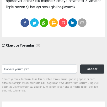
sporseverleri hazırlık maçını izlemeye davet etti. 2. Amatör
ligde sezon Şubat ayı sonu gibi başlayacak.
Okuyucu Yorumları
(0)
Gönder
Yorum yazarak Topluluk Kuralları’nı kabul etmiş bulunuyor ve gophaber.com
sitesine yaptığınız yorumunuzla ilgili doğrudan veya dolaylı tüm sorumluluğu tek
başınıza üstleniyorsunuz. Yazılan tüm yorumlardan site yönetimi hiçbir şekilde
sorumlu tutulamaz.