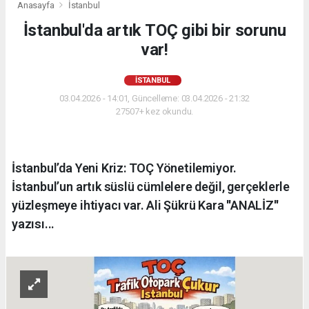
Anasayfa
İstanbul
İstanbul'da artık TOÇ gibi bir sorunu
var!
İSTANBUL
03.04.2026 - 14:01, Güncelleme: 03.04.2026 - 21:32
27507+ kez okundu.
İstanbul’da Yeni Kriz: TOÇ Yönetilemiyor.
İstanbul’un artık süslü cümlelere değil, gerçeklerle
yüzleşmeye ihtiyacı var. Ali Şükrü Kara ''ANALİZ''
yazısı...