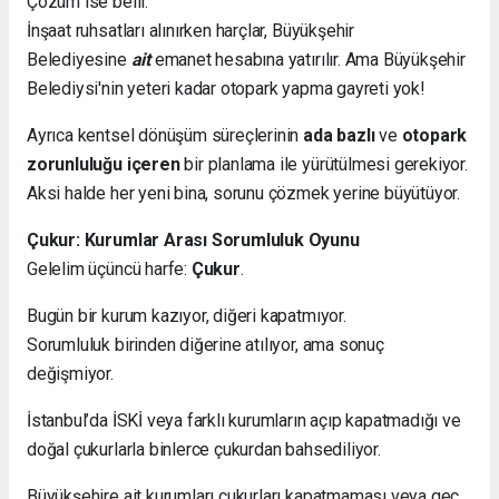
Çözüm ise belli:
İnşaat ruhsatları alınırken harçlar, Büyükşehir
Belediyesine
ait
emanet hesabına yatırılır. Ama Büyükşehir
Belediysi'nin yeteri kadar otopark yapma gayreti yok!
Ayrıca kentsel dönüşüm süreçlerinin
ada bazlı
ve
otopark
zorunluluğu içeren
bir planlama ile yürütülmesi gerekiyor.
Aksi halde her yeni bina, sorunu çözmek yerine büyütüyor.
Çukur: Kurumlar Arası Sorumluluk Oyunu
Gelelim üçüncü harfe:
Çukur
.
Bugün bir kurum kazıyor, diğeri kapatmıyor.
Sorumluluk birinden diğerine atılıyor, ama sonuç
değişmiyor.
İstanbul’da İSKİ veya farklı kurumların açıp kapatmadığı ve
doğal çukurlarla binlerce çukurdan bahsediliyor.
Büyükşehire ait kurumları çukurları kapatmaması veya geç