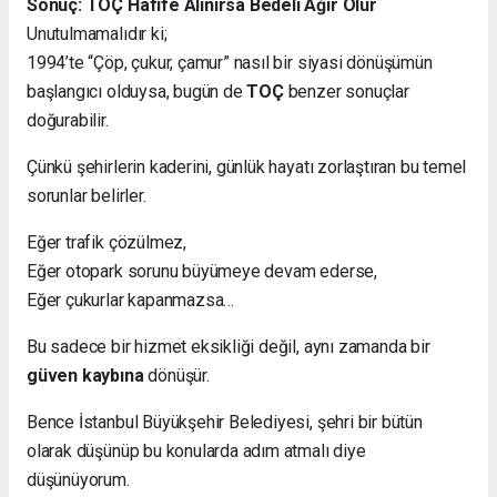
Sonuç: TOÇ Hafife Alınırsa Bedeli Ağır Olur
Unutulmamalıdır ki;
1994’te “Çöp, çukur, çamur” nasıl bir siyasi dönüşümün
başlangıcı olduysa, bugün de
TOÇ
benzer sonuçlar
doğurabilir.
Çünkü şehirlerin kaderini, günlük hayatı zorlaştıran bu temel
sorunlar belirler.
Eğer trafik çözülmez,
Eğer otopark sorunu büyümeye devam ederse,
Eğer çukurlar kapanmazsa…
Bu sadece bir hizmet eksikliği değil, aynı zamanda bir
güven kaybına
dönüşür.
Bence İstanbul Büyükşehir Belediyesi, şehri bir bütün
olarak düşünüp bu konularda adım atmalı diye
düşünüyorum.