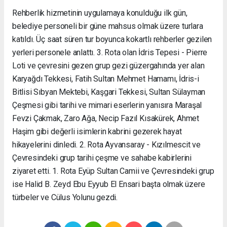
Rehberlik hizmetinin uygulamaya konulduğu ilk gün,
belediye personeli bir güne mahsus olmak üzere turlara
katıldı. Üç saat süren tur boyunca kokartlı rehberler gezilen
yerleri personele anlattı. 3. Rota olan İdris Tepesi - Pierre
Loti ve çevresini gezen grup gezi güzergahında yer alan
Karyağdı Tekkesi, Fatih Sultan Mehmet Hamamı, İdris-i
Bitlisi Sıbyan Mektebi, Kaşgari Tekkesi, Sultan Sülayman
Çeşmesi gibi tarihi ve mimari eserlerin yanısıra Maraşal
Fevzi Çakmak, Zaro Ağa, Necip Fazıl Kısakürek, Ahmet
Haşim gibi değerli isimlerin kabrini gezerek hayat
hikayelerini dinledi. 2. Rota Ayvansaray - Kızılmescit ve
Çevresindeki grup tarihi çeşme ve sahabe kabirlerini
ziyaret etti. 1. Rota Eyüp Sultan Camii ve Çevresindeki grup
ise Halid B. Zeyd Ebu Eyyub El Ensari başta olmak üzere
türbeler ve Cülus Yolunu gezdi.