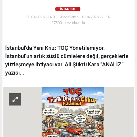
İSTANBUL
03.04.2026 - 14:01, Güncelleme: 03.04.2026 - 21:32
27500+ kez okundu.
İstanbul’da Yeni Kriz: TOÇ Yönetilemiyor.
İstanbul’un artık süslü cümlelere değil, gerçeklerle
yüzleşmeye ihtiyacı var. Ali Şükrü Kara ''ANALİZ''
yazısı...