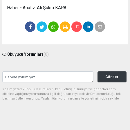
Haber - Analiz: Ali Şükrü KARA
Okuyucu Yorumları
(0)
Gönder
Yorum yazarak Topluluk Kuralları’nı kabul etmiş bulunuyor ve gophaber.com
sitesine yaptığınız yorumunuzla ilgili doğrudan veya dolaylı tüm sorumluluğu tek
başınıza üstleniyorsunuz. Yazılan tüm yorumlardan site yönetimi hiçbir şekilde
sorumlu tutulamaz.