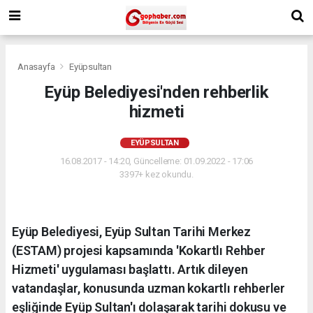
Anasayfa
Eyüpsultan
Eyüp Belediyesi'nden rehberlik
hizmeti
EYÜPSULTAN
16.08.2017 - 14:20, Güncelleme: 01.09.2022 - 17:06
3397+ kez okundu.
Eyüp Belediyesi, Eyüp Sultan Tarihi Merkez
(ESTAM) projesi kapsamında 'Kokartlı Rehber
Hizmeti' uygulaması başlattı. Artık dileyen
vatandaşlar, konusunda uzman kokartlı rehberler
eşliğinde Eyüp Sultan'ı dolaşarak tarihi dokusu ve