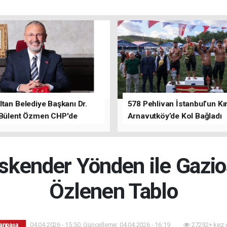
tan Belediye Başkanı Dr.
578 Pehlivan İstanbul’un Kır
 Bülent Özmen CHP'de
Arnavutköy’de Kol Bağladı
nı ifade etti.
kender Yönden ile Gazi
Özlenen Tablo
04.04.2026 - 15:50, Güncelleme: 04.04.2026 - 16:19
27292+ kez 
anpaşa