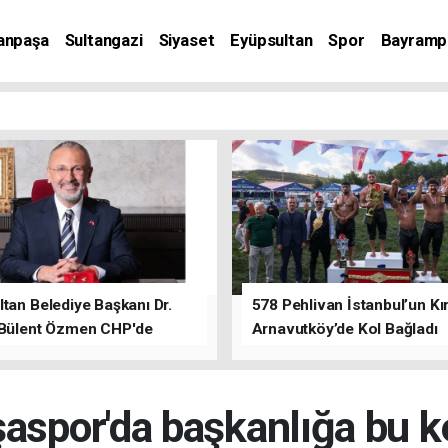
anpaşa
Sultangazi
Siyaset
Eyüpsultan
Spor
Bayramp
tan Belediye Başkanı Dr.
578 Pehlivan İstanbul’un Kır
 Bülent Özmen CHP'de
Arnavutköy’de Kol Bağladı
nı ifade etti.
spor'da başkanlığa bu 