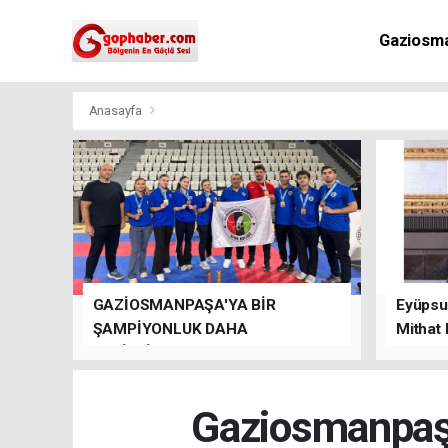
Gaziosm
Anasayfa
GAZİOSMANPAŞA'YA BİR
Eyüpsul
ŞAMPİYONLUK DAHA
Mithat
GETİRDİLER.
kalacağı
Gaziosmanpaşa