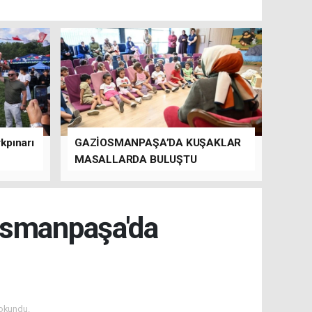
kpınarı
GAZİOSMANPAŞA’DA KUŞAKLAR
MASALLARDA BULUŞTU
osmanpaşa'da
okundu.