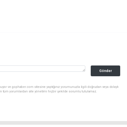
Gönder
nuyor ve gophaber.com sitesine yaptığınız yorumunuzla ilgili doğrudan veya dolaylı
an tüm yorumlardan site yönetimi hiçbir şekilde sorumlu tutulamaz.