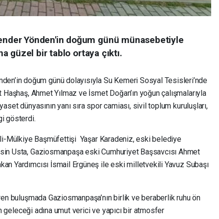
nder Yönden'in doğum günü münasebetiyle
 güzel bir tablo ortaya çıktı.
en’in doğum günü dolayısıyla Su Kemeri Sosyal Tesisleri’nde
rat Haşhaş, Ahmet Yılmaz ve İsmet Doğan’ın yoğun çalışmalarıyla
yaset dünyasının yanı sıra spor camiası, sivil toplum kuruluşları,
i gösterdi.
Vali-Mülkiye Başmüfettişi Yaşar Karadeniz, eski belediye
ahsin Usta, Gaziosmanpaşa eski Cumhuriyet Başsavcısı Ahmet
kan Yardımcısı İsmail Ergüneş ile eski milletvekili Yavuz Subaşı
iren buluşmada Gaziosmanpaşa’nın birlik ve beraberlik ruhu ön
nin geleceği adına umut verici ve yapıcı bir atmosfer