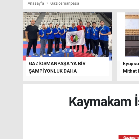
Anasayfa
Gaziosmanpaşa
GAZİOSMANPAŞA'YA BİR
Eyüpsul
ŞAMPİYONLUK DAHA
Mithat
GETİRDİLER.
kalacağı
Kaymakam İs
Gaziosm