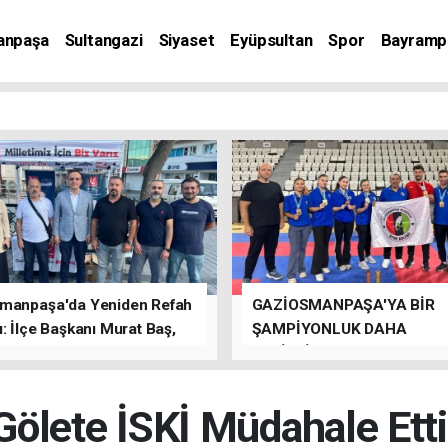
anpaşa
Sultangazi
Siyaset
Eyüpsultan
Spor
Bayramp
manpaşa'da Yeniden Refah
GAZİOSMANPAŞA'YA BİR
: İlçe Başkanı Murat Baş,
ŞAMPİYONLUK DAHA
rede Güçlü Bir Sinerji
GETİRDİLER.
rdu
Gölete İSKİ Müdahale Etti