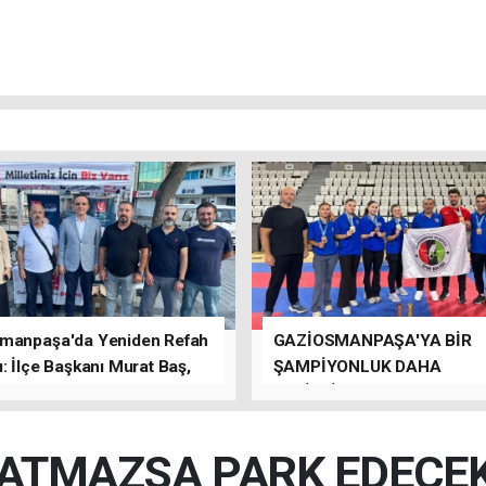
manpaşa'da Yeniden Refah
GAZİOSMANPAŞA'YA BİR
: İlçe Başkanı Murat Baş,
ŞAMPİYONLUK DAHA
rede Güçlü Bir Sinerji
GETİRDİLER.
rdu
 ATMAZSA PARK EDECEK