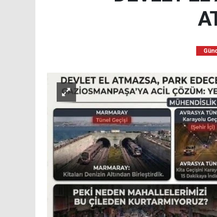
A
Günc