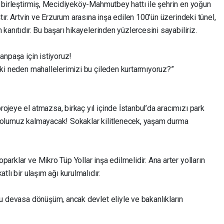
ı birleştirmiş, Mecidiyeköy-Mahmutbey hattı ile şehrin en yoğun
ştır. Artvin ve Erzurum arasına inşa edilen 100’ün üzerindeki tünel,
 kanıtıdır. Bu başarı hikayelerinden yüzlercesini sayabiliriz.
anpaşa için istiyoruz!
eki neden mahallelerimizi bu çileden kurtarmıyoruz?”
ojeye el atmazsa, birkaç yıl içinde İstanbul’da aracımızı park
 yolumuz kalmayacak! Sokaklar kilitlenecek, yaşam durma
arklar ve Mikro Tüp Yollar inşa edilmelidir. Ana arter yolların
tlı bir ulaşım ağı kurulmalıdır.
bu devasa dönüşüm, ancak devlet eliyle ve bakanlıkların