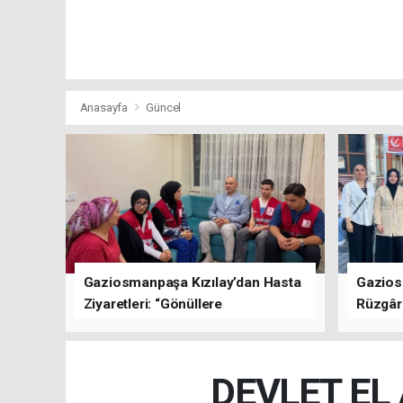
Anasayfa
Güncel
Gaziosmanpaşa Kızılay’dan Hasta
Gazios
Ziyaretleri: “Gönüllere
Rüzgârı
Dokunuyoruz”
Kısa Sü
Oluştu
DEVLET EL