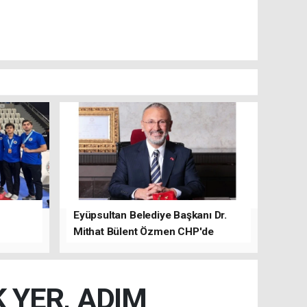
Eyüpsultan Belediye Başkanı Dr.
Mithat Bülent Özmen CHP'de
kalacağını ifade etti.
 YER, ADIM