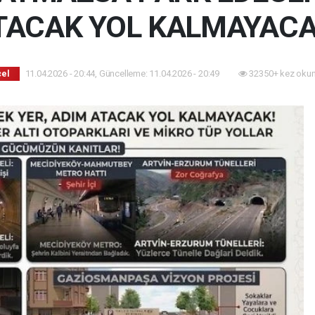
TACAK YOL KALMAYACA
11.04.2026 - 20:44, Güncelleme: 11.04.2026 - 20:49
32350+ kez okun
el