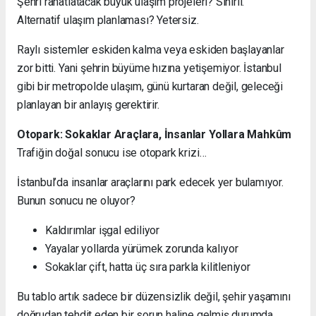
Şehri rahatlatacak büyük ulaşım projeleri? Sınırlı.
Alternatif ulaşım planlaması? Yetersiz.
Raylı sistemler eskiden kalma veya eskiden başlayanlar
zor bitti. Yani şehrin büyüme hızına yetişemiyor. İstanbul
gibi bir metropolde ulaşım, günü kurtaran değil, geleceği
planlayan bir anlayış gerektirir.
Otopark: Sokaklar Araçlara, İnsanlar Yollara Mahkûm
Trafiğin doğal sonucu ise otopark krizi…
İstanbul’da insanlar araçlarını park edecek yer bulamıyor.
Bunun sonucu ne oluyor?
Kaldırımlar işgal ediliyor
Yayalar yollarda yürümek zorunda kalıyor
Sokaklar çift, hatta üç sıra parkla kilitleniyor
Bu tablo artık sadece bir düzensizlik değil, şehir yaşamını
doğrudan tehdit eden bir sorun haline gelmiş durumda.