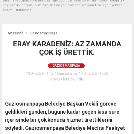
sitesine yaptığınız yorumunuzla ilgili doğrudan veya dolaylı tüm sorumluluğu tek
başınıza üstleniyorsunuz. Yazılan tüm yorumlardan site yönetimi hiçbir şekilde
sorumlu tutulamaz.
Anasayfa
Gaziosmanpaşa
ERAY KARADENİZ: AZ ZAMANDA
ÇOK İŞ ÜRETTİK.
GAZIOSMANPAŞA
10.04.2026 - 14:27, Güncelleme: 10.04.2026 - 15:28
30942+ kez okundu.
Gaziosmanpaşa Belediye Başkan Vekili göreve
geldikleri günden, bugüne kadar geçen kısa süre
içerisinde bir çok konuda hizmet ürettiklerini
söyledi. Gaziosmanpaşa Belediye Meclisi Faaliyet