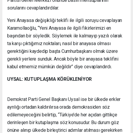
Partisi Genel Merkezi önünde basın mensuplarının
sorularını cevaplandırdılar.
Yeni Anayasa değişikliği teklifi ile ilgili soruyu cevaplayan
Karamollaoğlu, “Yeni Anayasa ile ilgili fikirlerimizi en
başından bir söyledik. Söylemek ile kalmayıp yazılı olarak
ta karşı çıktığımız noktaları, nasıl bir anayasa olması
gerektiğini kaydedip başta Cumhurbaşkanı olmak üzere
gerekli yerlere sunduk. Ancak böyle bir anayasa teklifini
kabul etmemiz mümkün değildir” diye cevaplandırdı.
UYSAL: KUTUPLAŞMA KÖRÜKLENİYOR
Demokrat Parti Genel Başkanı Uysal ise bir ülkede erkler
ayrılığı ortadan kaldırılırsa orada demokrasiden söz
edilemeyeceğini belirtip, “Türkiye’de her açıdan gittikçe
derinleşen bir kutuplaşma söz konusudur. Bu durum göz
önüne alınıp ülkede birleştirici adımlar atılması gerekirken