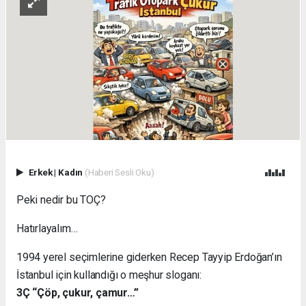
Erkek
|
Kadın
(Haberi Sesli Oku)
Peki nedir bu TOÇ?
Hatırlayalım…
1994 yerel seçimlerine giderken Recep Tayyip Erdoğan’ın
İstanbul için kullandığı o meşhur sloganı:
3Ç “Çöp, çukur, çamur…”