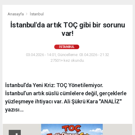
Anasayfa
İstanbul
İstanbul'da artık TOÇ gibi bir sorunu
var!
İSTANBUL
03.04.2026 - 14:01, Güncelleme: 03.04.2026 - 21:32
27501+ kez okundu.
İstanbul’da Yeni Kriz: TOÇ Yönetilemiyor.
İstanbul’un artık süslü cümlelere değil, gerçeklerle
yüzleşmeye ihtiyacı var. Ali Şükrü Kara ''ANALİZ''
yazısı...