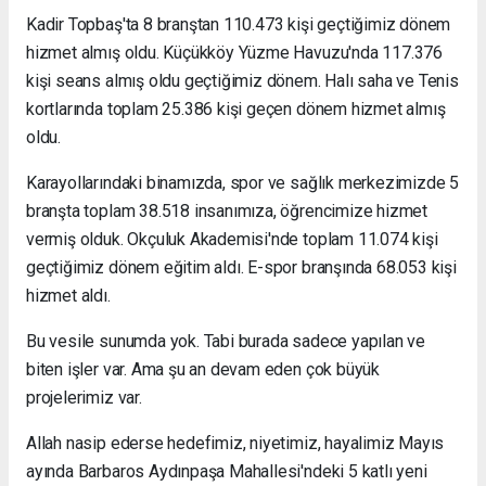
Kadir Topbaş'ta 8 branştan 110.473 kişi geçtiğimiz dönem
hizmet almış oldu. Küçükköy Yüzme Havuzu'nda 117.376
kişi seans almış oldu geçtiğimiz dönem. Halı saha ve Tenis
kortlarında toplam 25.386 kişi geçen dönem hizmet almış
oldu.
Karayollarındaki binamızda, spor ve sağlık merkezimizde 5
branşta toplam 38.518 insanımıza, öğrencimize hizmet
vermiş olduk. Okçuluk Akademisi'nde toplam 11.074 kişi
geçtiğimiz dönem eğitim aldı. E-spor branşında 68.053 kişi
hizmet aldı.
Bu vesile sunumda yok. Tabi burada sadece yapılan ve
biten işler var. Ama şu an devam eden çok büyük
projelerimiz var.
Allah nasip ederse hedefimiz, niyetimiz, hayalimiz Mayıs
ayında Barbaros Aydınpaşa Mahallesi'ndeki 5 katlı yeni