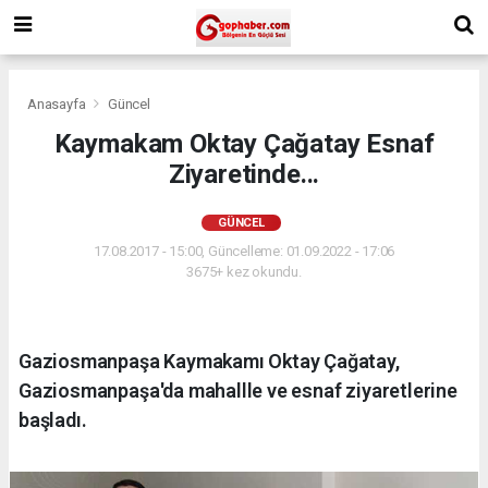
Anasayfa
Güncel
Kaymakam Oktay Çağatay Esnaf
Ziyaretinde...
GÜNCEL
17.08.2017 - 15:00, Güncelleme: 01.09.2022 - 17:06
3675+ kez okundu.
Gaziosmanpaşa Kaymakamı Oktay Çağatay,
Gaziosmanpaşa'da mahallle ve esnaf ziyaretlerine
başladı.