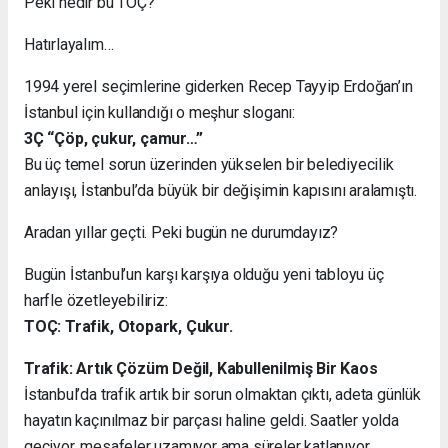
Peki nedir bu TOÇ?
Hatırlayalım…
1994 yerel seçimlerine giderken Recep Tayyip Erdoğan’ın
İstanbul için kullandığı o meşhur sloganı:
3Ç “Çöp, çukur, çamur…”
Bu üç temel sorun üzerinden yükselen bir belediyecilik
anlayışı, İstanbul’da büyük bir değişimin kapısını aralamıştı.
Aradan yıllar geçti. Peki bugün ne durumdayız?
Bugün İstanbul’un karşı karşıya olduğu yeni tabloyu üç
harfle özetleyebiliriz:
TOÇ: Trafik, Otopark, Çukur.
Trafik: Artık Çözüm Değil, Kabullenilmiş Bir Kaos
İstanbul’da trafik artık bir sorun olmaktan çıktı, adeta günlük
hayatın kaçınılmaz bir parçası haline geldi. Saatler yolda
geçiyor, mesafeler uzamıyor ama süreler katlanıyor.