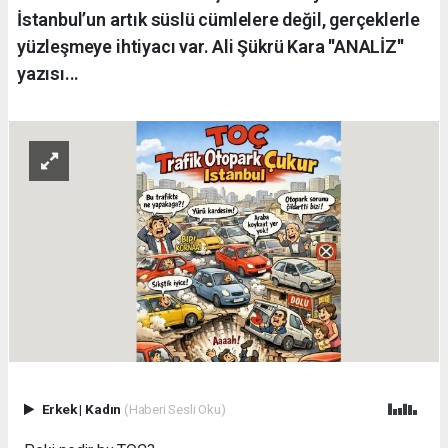
İstanbul’un artık süslü cümlelere değil, gerçeklerle
yüzleşmeye ihtiyacı var. Ali Şükrü Kara ''ANALİZ''
yazısı...
Erkek
|
Kadın
(Haberi Sesli Oku)