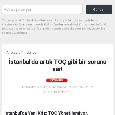
Gönder
Yorum yazarak Topluluk Kuralları’nı kabul etmiş bulunuyor ve gophaber.com
sitesine yaptığınız yorumunuzla ilgili doğrudan veya dolaylı tüm sorumluluğu tek
başınıza üstleniyorsunuz. Yazılan tüm yorumlardan site yönetimi hiçbir şekilde
sorumlu tutulamaz.
Anasayfa
İstanbul
İstanbul'da artık TOÇ gibi bir sorunu
var!
İSTANBUL
03.04.2026 - 14:01, Güncelleme: 03.04.2026 - 21:32
27507+ kez okundu.
İstanbul’da Yeni Kriz: TOÇ Yönetilemiyor.