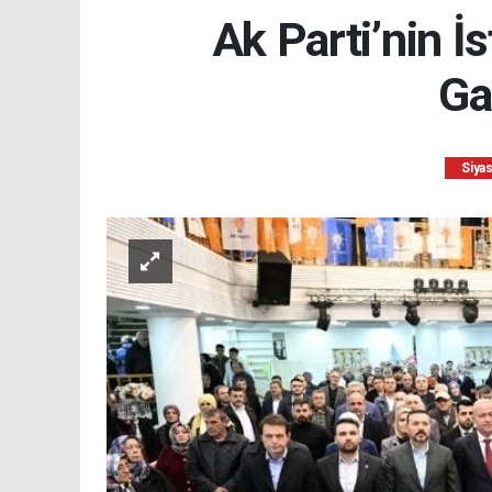
Ak Parti’nin İ
Ga
Siya