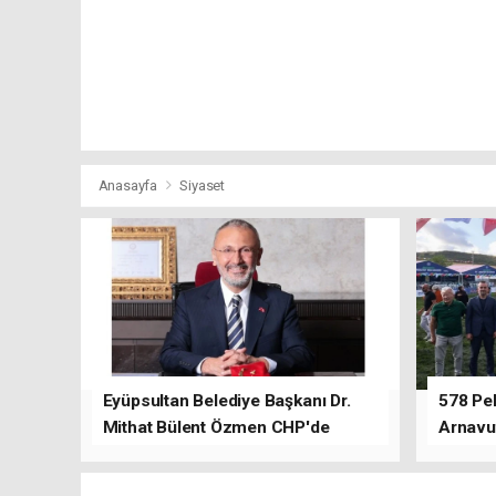
Anasayfa
Siyaset
Eyüpsultan Belediye Başkanı Dr.
578 Peh
Mithat Bülent Özmen CHP'de
Arnavu
kalacağını ifade etti.