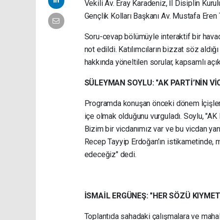
Vekili Av. Eray Karadeniz, İl Disiplin Kur
Gençlik Kolları Başkanı Av. Mustafa Eren T
Soru-cevap bölümüyle interaktif bir havad
not edildi. Katılımcıların bizzat söz al
hakkında yöneltilen sorular, kapsamlı açık
SÜLEYMAN SOYLU: "AK PARTİ’NİN 
Programda konuşan önceki dönem İçişleri 
içe olmak olduğunu vurguladı. Soylu, "AK 
Bizim bir vicdanımız var ve bu vicdan y
Recep Tayyip Erdoğan’ın istikametinde,
edeceğiz" dedi.
İSMAİL ERGÜNEŞ: "HER SÖZÜ KIYMET
Toplantıda sahadaki çalışmalara ve mahal