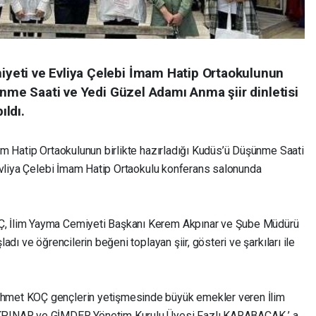
eti ve Evliya Çelebi İmam Hatip Ortaokulunun
ünme Saati ve Yedi Güzel Adamı Anma şiir dinletisi
ldı.
m Hatip Ortaokulunun birlikte hazırladığı Kudüs’ü Düşünme Saati
Evliya Çelebi İmam Hatip Ortaokulu konferans salonunda
 İlim Yayma Cemiyeti Başkanı Kerem Akpınar ve Şube Müdürü
dı ve öğrencilerin beğeni toplayan şiir, gösteri ve şarkıları ile
met KOÇ gençlerin yetişmesinde büyük emekler veren İlim
KPINAR ve GİMDER Yönetim Kurulu Üyesi Fazlı KARABACAK ’ a