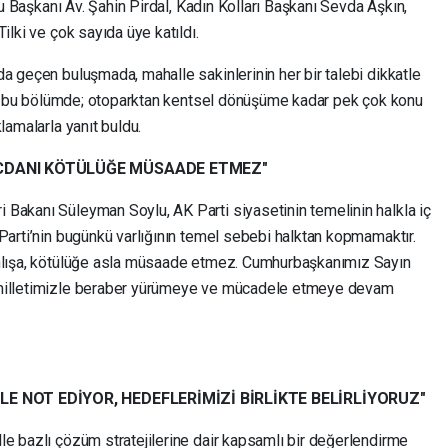
ulu Başkanı Av. Şahin Pirdal, Kadın Kolları Başkanı Sevda Aşkın,
ilki ve çok sayıda üye katıldı.
a geçen buluşmada, mahalle sakinlerinin her bir talebi dikkatle
dığı bu bölümde; otoparktan kentsel dönüşüme kadar pek çok konu
lamalarla yanıt buldu.
VİCDANI KÖTÜLÜĞE MÜSAADE ETMEZ"
Bakanı Süleyman Soylu, AK Parti siyasetinin temelinin halkla iç
Parti’nin bugünkü varlığının temel sebebi halktan kopmamaktır.
anlışa, kötülüğe asla müsaade etmez. Cumhurbaşkanımız Sayın
 milletimizle beraber yürümeye ve mücadele etmeye devam
LE NOT EDİYOR, HEDEFLERİMİZİ BİRLİKTE BELİRLİYORUZ"
le bazlı çözüm stratejilerine dair kapsamlı bir değerlendirme