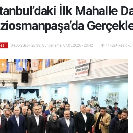
stanbul’daki İlk Mahalle 
ziosmanpaşa’da Gerçekle
04.05.2026 - 20:39, Güncelleme: 04.05.2026 - 20:42
41782+ kez oku
set