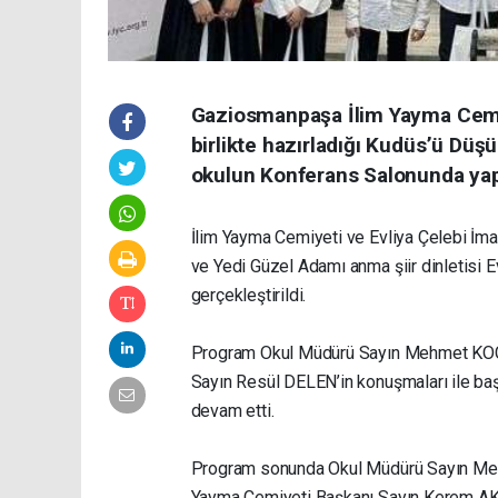
Gaziosmanpaşa İlim Yayma Cemiy
birlikte hazırladığı Kudüs’ü Düş
okulun Konferans Salonunda yapı
İlim Yayma Cemiyeti ve Evliya Çelebi İma
ve Yedi Güzel Adamı anma şiir dinletisi 
gerçekleştirildi.
Program Okul Müdürü Sayın Mehmet KOÇ,
Sayın Resül DELEN’in konuşmaları ile başla
devam etti.
Program sonunda Okul Müdürü Sayın Meh
Yayma Cemiyeti Başkanı Sayın Kerem A