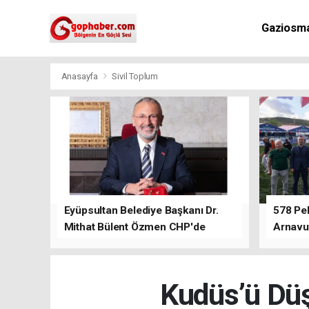
Gaziosm
Anasayfa
Sivil Toplum
Eyüpsultan Belediye Başkanı Dr.
578 Peh
Mithat Bülent Özmen CHP'de
Arnavu
kalacağını ifade etti.
Kudüs’ü Dü