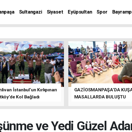
anpaşa
Sultangazi
Siyaset
Eyüpsultan
Spor
Bayramp
livan İstanbul’un Kırkpınarı
GAZİOSMANPAŞA’DA KUŞ
tköy’de Kol Bağladı
MASALLARDA BULUŞTU
şünme ve Yedi Güzel Ada