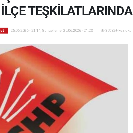
İLÇE TEŞKİLATLARINDA
25.06.2026 - 21:14, Güncelleme: 25.06.2026 - 21:20
37682+ kez oku
set