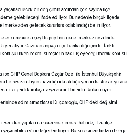
nda yaşanabilecek bir değişimin ardından çok sayıda ilçe
ündeme gelebileceği ifade ediliyor. Bu nedenle birçok ilçede
el merkezden gelecek kararlara odaklandığı belirtiliyor.
eler konusunda çeşitli grupların genel merkez nezdinde
da yer alıyor. Gaziosmanpaşa ilçe başkanlığı içinde farklı
ğü konuşulurken, resmi süreçlerin nasıl işleyeceği merak konusu
dia ise CHP Genel Başkanı Özgür Özel ile İstanbul Büyükşehir
i bir siyasi oluşum hazırlığında olduğu yönünde. Ancak şu ana
smi bir parti kuruluşu veya somut bir adım bulunmuyor.
erisinde adım atmazlarsa Kılıçdaroğlu, CHP’deki değişimi
r yeniden yapılanma sürecine girmesi halinde, il ve ilçe
rin yaşanabileceğini değerlendiriyor. Bu sürecin ardından delege