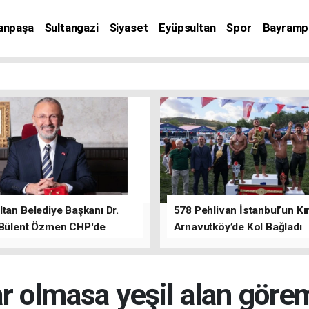
anpaşa
Sultangazi
Siyaset
Eyüpsultan
Spor
Bayramp
tan Belediye Başkanı Dr.
578 Pehlivan İstanbul’un Kır
 Bülent Özmen CHP'de
Arnavutköy’de Kol Bağladı
nı ifade etti.
ar olmasa yeşil alan göre