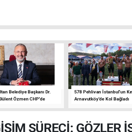
tan Belediye Başkanı Dr.
578 Pehlivan İstanbul’un Kır
 Bülent Özmen CHP'de
Arnavutköy’de Kol Bağladı
nı ifade etti.
İŞİM SÜRECİ: GÖZLER 