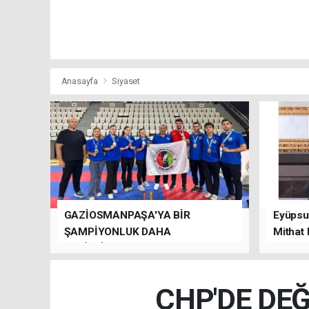
Anasayfa
Siyaset
GAZİOSMANPAŞA'YA BİR
Eyüpsul
ŞAMPİYONLUK DAHA
Mithat
GETİRDİLER.
kalacağı
CHP'DE DEĞ