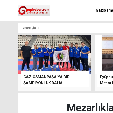
Gaziosm
Anasayfa
GAZİOSMANPAŞA'YA BİR
Eyüpsul
ŞAMPİYONLUK DAHA
Mithat
GETİRDİLER.
kalacağı
Mezarlıkl