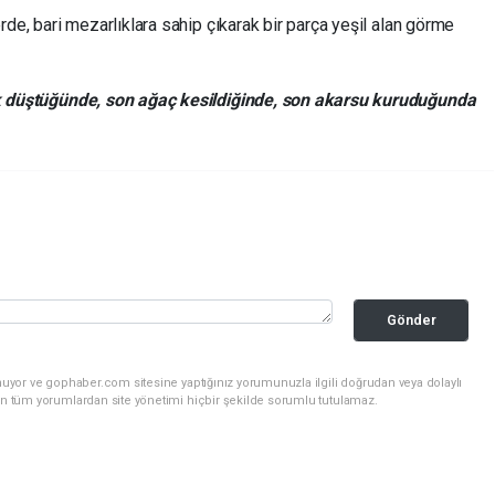
erde, bari mezarlıklara sahip çıkarak bir parça yeşil alan görme
rak düştüğünde, son ağaç kesildiğinde, son akarsu kuruduğunda
Gönder
nuyor ve gophaber.com sitesine yaptığınız yorumunuzla ilgili doğrudan veya dolaylı
an tüm yorumlardan site yönetimi hiçbir şekilde sorumlu tutulamaz.