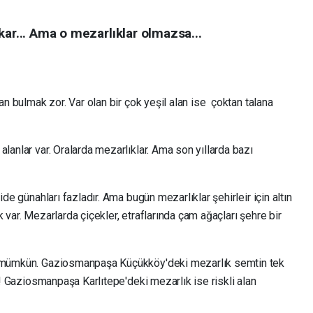
kar... Ama o mezarlıklar olmazsa...
lan bulmak zor. Var olan bir çok yeşil alan ise çoktan talana
lanlar var. Oralarda mezarlıklar. Ama son yıllarda bazı
ide günahları fazladır. Ama bugün mezarlıklar şehirleir için altın
 var. Mezarlarda çiçekler, etraflarında çam ağaçları şehre bir
ek mümkün. Gaziosmanpaşa Küçükköy'deki mezarlık semtin tek
ok! Gaziosmanpaşa Karlıtepe'deki mezarlık ise riskli alan