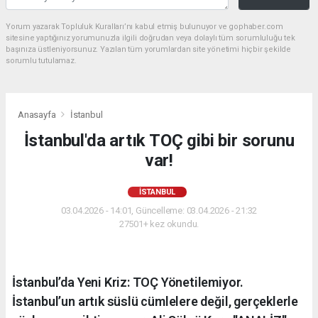
Yorum yazarak Topluluk Kuralları’nı kabul etmiş bulunuyor ve gophaber.com
sitesine yaptığınız yorumunuzla ilgili doğrudan veya dolaylı tüm sorumluluğu tek
başınıza üstleniyorsunuz. Yazılan tüm yorumlardan site yönetimi hiçbir şekilde
sorumlu tutulamaz.
Anasayfa
İstanbul
İstanbul'da artık TOÇ gibi bir sorunu
var!
İSTANBUL
03.04.2026 - 14:01, Güncelleme: 03.04.2026 - 21:32
27501+ kez okundu.
İstanbul’da Yeni Kriz: TOÇ Yönetilemiyor.
İstanbul’un artık süslü cümlelere değil, gerçeklerle