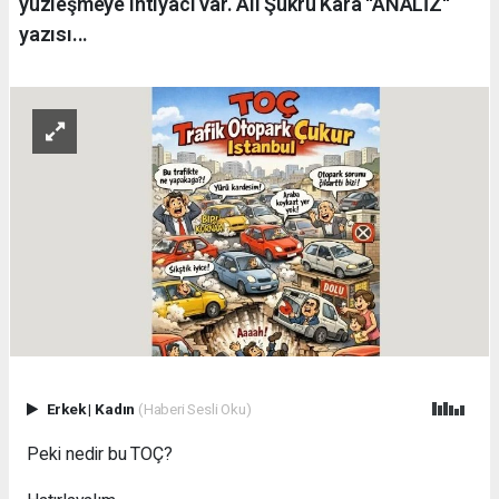
yüzleşmeye ihtiyacı var. Ali Şükrü Kara ''ANALİZ''
yazısı...
Erkek
|
Kadın
(Haberi Sesli Oku)
Peki nedir bu TOÇ?