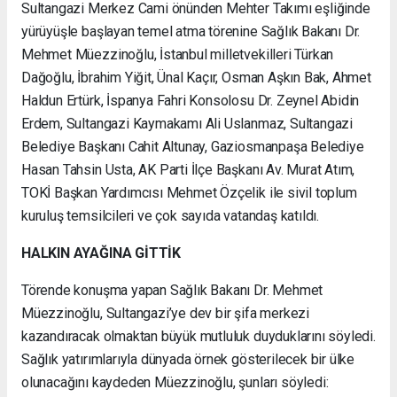
Sultangazi Merkez Cami önünden Mehter Takımı eşliğinde
yürüyüşle başlayan temel atma törenine Sağlık Bakanı Dr.
Mehmet Müezzinoğlu, İstanbul milletvekilleri Türkan
Dağoğlu, İbrahim Yiğit, Ünal Kaçır, Osman Aşkın Bak, Ahmet
Haldun Ertürk, İspanya Fahri Konsolosu Dr. Zeynel Abidin
Erdem, Sultangazi Kaymakamı Ali Uslanmaz, Sultangazi
Belediye Başkanı Cahit Altunay, Gaziosmanpaşa Belediye
Hasan Tahsin Usta, AK Parti İlçe Başkanı Av. Murat Atım,
TOKİ Başkan Yardımcısı Mehmet Özçelik ile sivil toplum
kuruluş temsilcileri ve çok sayıda vatandaş katıldı.
HALKIN AYAĞINA GİTTİK
Törende konuşma yapan Sağlık Bakanı Dr. Mehmet
Müezzinoğlu, Sultangazi’ye dev bir şifa merkezi
kazandıracak olmaktan büyük mutluluk duyduklarını söyledi.
Sağlık yatırımlarıyla dünyada örnek gösterilecek bir ülke
olunacağını kaydeden Müezzinoğlu, şunları söyledi: