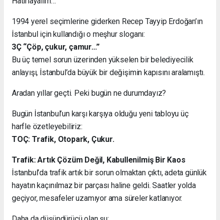
Hatırlayalım…
1994 yerel seçimlerine giderken Recep Tayyip Erdoğan’ın
İstanbul için kullandığı o meşhur sloganı:
3Ç “Çöp, çukur, çamur…”
Bu üç temel sorun üzerinden yükselen bir belediyecilik
anlayışı, İstanbul’da büyük bir değişimin kapısını aralamıştı.
Aradan yıllar geçti. Peki bugün ne durumdayız?
Bugün İstanbul’un karşı karşıya olduğu yeni tabloyu üç
harfle özetleyebiliriz:
TOÇ: Trafik, Otopark, Çukur.
Trafik: Artık Çözüm Değil, Kabullenilmiş Bir Kaos
İstanbul’da trafik artık bir sorun olmaktan çıktı, adeta günlük
hayatın kaçınılmaz bir parçası haline geldi. Saatler yolda
geçiyor, mesafeler uzamıyor ama süreler katlanıyor.
Daha da düşündürücü olan şu: