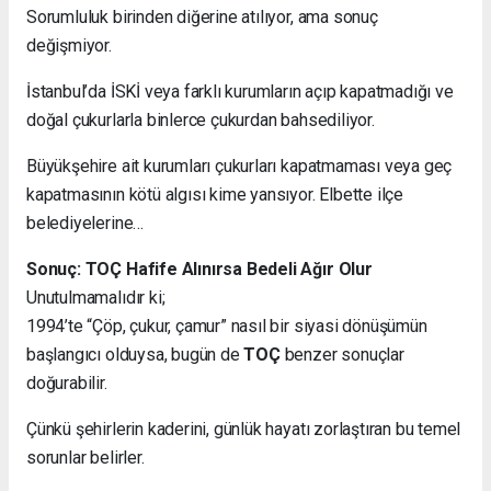
Sorumluluk birinden diğerine atılıyor, ama sonuç
değişmiyor.
İstanbul’da İSKİ veya farklı kurumların açıp kapatmadığı ve
doğal çukurlarla binlerce çukurdan bahsediliyor.
Büyükşehire ait kurumları çukurları kapatmaması veya geç
kapatmasının kötü algısı kime yansıyor. Elbette ilçe
belediyelerine…
Sonuç: TOÇ Hafife Alınırsa Bedeli Ağır Olur
Unutulmamalıdır ki;
1994’te “Çöp, çukur, çamur” nasıl bir siyasi dönüşümün
başlangıcı olduysa, bugün de
TOÇ
benzer sonuçlar
doğurabilir.
Çünkü şehirlerin kaderini, günlük hayatı zorlaştıran bu temel
sorunlar belirler.