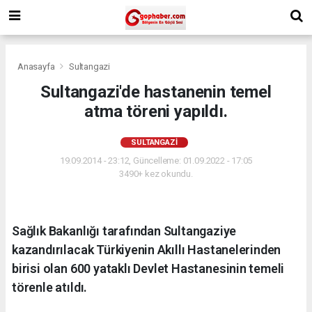
Anasayfa
Sultangazi
Sultangazi'de hastanenin temel
atma töreni yapıldı.
SULTANGAZI
19.09.2014 - 23:12, Güncelleme: 01.09.2022 - 17:05
3490+ kez okundu.
Sağlık Bakanlığı tarafından Sultangaziye
kazandırılacak Türkiyenin Akıllı Hastanelerinden
birisi olan 600 yataklı Devlet Hastanesinin temeli
törenle atıldı.