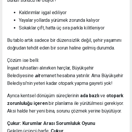
Bunun sonucu ne oluyor?
Kaldırımlar işgal ediliyor
Yayalar yollarda yürümek zorunda kalıyor
Sokaklar çift, hatta üç sıra parkla kilitleniyor
Bu tablo artık sadece bir düzensizlik değil, şehir yaşamını
doğrudan tehdit eden bir sorun haline gelmiş durumda.
Çözüm ise belli:
İnşaat ruhsatları alınırken harçlar, Büyükşehir
Belediyesine
ait
emanet hesabına yatırılır. Ama Büyükşehir
Belediysi'nin yeteri kadar otopark yapma gayreti yok!
Ayrıca kentsel dönüşüm süreçlerinin
ada bazlı
ve
otopark
zorunluluğu içeren
bir planlama ile yürütülmesi gerekiyor.
Aksi halde her yeni bina, sorunu çözmek yerine büyütüyor.
Çukur: Kurumlar Arası Sorumluluk Oyunu
Gelelim üçüncü harfe:
Çukur
.