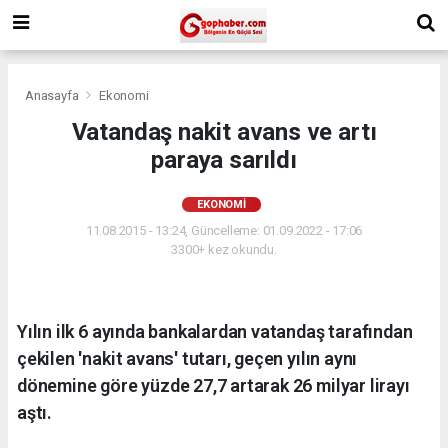
Anasayfa
Ekonomi
Vatandaş nakit avans ve artı
paraya sarıldı
EKONOMI
11.08.2015 - 13:24, Güncelleme: 01.09.2022 - 17:06
3300+ kez okundu.
Yılın ilk 6 ayında bankalardan vatandaş tarafından
çekilen 'nakit avans' tutarı, geçen yılın aynı
dönemine göre yüzde 27,7 artarak 26 milyar lirayı
aştı.