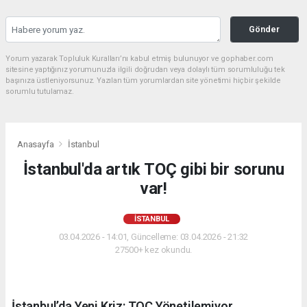
Gönder
Yorum yazarak Topluluk Kuralları’nı kabul etmiş bulunuyor ve gophaber.com
sitesine yaptığınız yorumunuzla ilgili doğrudan veya dolaylı tüm sorumluluğu tek
başınıza üstleniyorsunuz. Yazılan tüm yorumlardan site yönetimi hiçbir şekilde
sorumlu tutulamaz.
Anasayfa
İstanbul
İstanbul'da artık TOÇ gibi bir sorunu
var!
İSTANBUL
03.04.2026 - 14:01, Güncelleme: 03.04.2026 - 21:32
27500+ kez okundu.
İstanbul’da Yeni Kriz: TOÇ Yönetilemiyor.