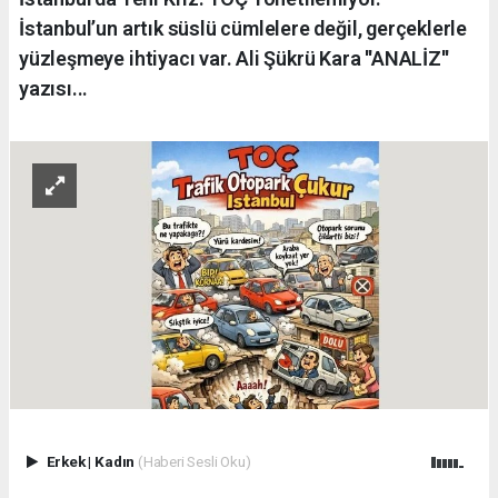
İstanbul’un artık süslü cümlelere değil, gerçeklerle
yüzleşmeye ihtiyacı var. Ali Şükrü Kara ''ANALİZ''
yazısı...
Erkek
|
Kadın
(Haberi Sesli Oku)