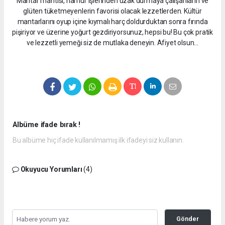
Mantar mantısı, hamur işlerinden uzak durmaya çalışanların ve
glüten tüketmeyenlerin favorisi olacak lezzetlerden. Kültür
mantarlarını oyup içine kıymalı harç doldurduktan sonra fırında
pişiriyor ve üzerine yoğurt gezdiriyorsunuz, hepsi bu! Bu çok pratik
ve lezzetli yemeği siz de mutlaka deneyin. Afiyet olsun…
Albüme ifade bırak !
Bu albüme hiç ifade kullanılmamış ilk ifadeyi siz kullanın.
Okuyucu Yorumları
(4)
Gönder