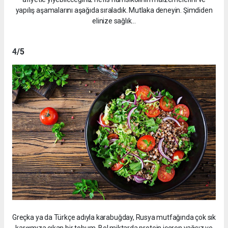
yapılış aşamalarını aşağıda sıraladık. Mutlaka deneyin. Şimdiden
elinize sağlık...
4
/5
Greçka ya da Türkçe adıyla karabuğday, Rusya mutfağında çok sık
karşımıza çıkan bir tohum. Bol miktarda protein içeren yağsız ve