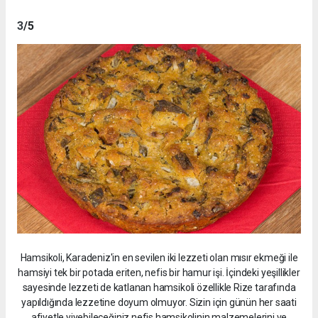
3
/5
Hamsikoli, Karadeniz'in en sevilen iki lezzeti olan mısır ekmeği ile
hamsiyi tek bir potada eriten, nefis bir hamur işi. İçindeki yeşillikler
sayesinde lezzeti de katlanan hamsikoli özellikle Rize tarafında
yapıldığında lezzetine doyum olmuyor. Sizin için günün her saati
afiyetle yiyebileceğiniz nefis hamsikolinin malzemelerini ve