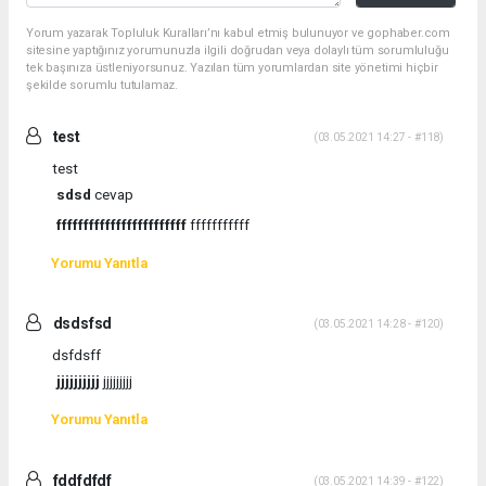
Yorum yazarak Topluluk Kuralları’nı kabul etmiş bulunuyor ve gophaber.com
sitesine yaptığınız yorumunuzla ilgili doğrudan veya dolaylı tüm sorumluluğu
tek başınıza üstleniyorsunuz. Yazılan tüm yorumlardan site yönetimi hiçbir
şekilde sorumlu tutulamaz.
test
(03.05.2021 14:27 - #118)
test
sdsd
cevap
ffffffffffffffffffffffff
fffffffffff
Yorumu Yanıtla
dsdsfsd
(03.05.2021 14:28 - #120)
dsfdsff
jjjjjjjjjj
jjjjjjjjj
Yorumu Yanıtla
fddfdfdf
(03.05.2021 14:39 - #122)