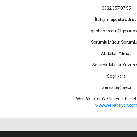
0532 357 07 55
İletişim eposta adres
gophabercom@gmail.
Sorumlu Müdür Soruml
Abdullah Yılmaz
Sorumlu Müdür Yazı İşle
Seçil Kara
Servis Sağlayıcı
Web Aksiyon Yazılım ve İnternet
www.webaksiyon.co