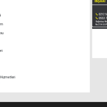
i
com
usu
ri
 Hizmetleri
m