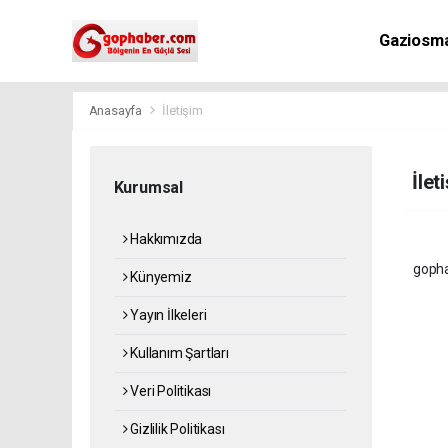
Gaziosm
Anasayfa
İletişim
İlet
Kurumsal
Hakkımızda
goph
Künyemiz
Yayın İlkeleri
Kullanım Şartları
Veri Politikası
Gizlilik Politikası