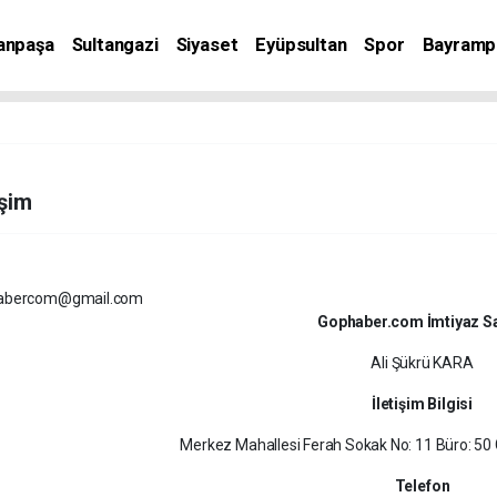
anpaşa
Sultangazi
Siyaset
Eyüpsultan
Spor
Bayramp
işim
abercom@gmail.com
Gophaber.com İmtiyaz Sa
Ali Şükrü KARA
İletişim Bilgisi
Merkez Mahallesi Ferah Sokak No: 11 Büro: 5
Telefon