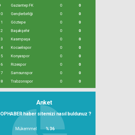
9
Gaziantep FK
0
0
10
Gençlerbirliği
0
0
11
Göztepe
0
0
12
Başakşehir
0
0
13
Kasımpaşa
0
0
14
Kocaelispor
0
0
15
Konyaspor
0
0
16
Rizespor
0
0
17
Samsunspor
0
0
18
Trabzonspor
0
0
Anket
OPHABER haber sitemizi nasıl buldunuz ?
Mükemmel
% 36