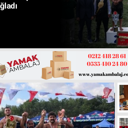
ğladı
A KUŞAKLAR
UŞTU