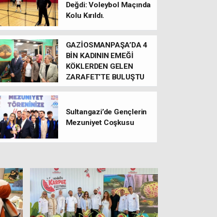
Değdi: Voleybol Maçında
Kolu Kırıldı.
GAZİOSMANPAŞA’DA 4
BİN KADININ EMEĞİ
KÖKLERDEN GELEN
ZARAFET’TE BULUŞTU
Yeniköy Karpuz Festivali Lezzet ve C
Oldu
Sultangazi’de Gençlerin
Mezuniyet Coşkusu