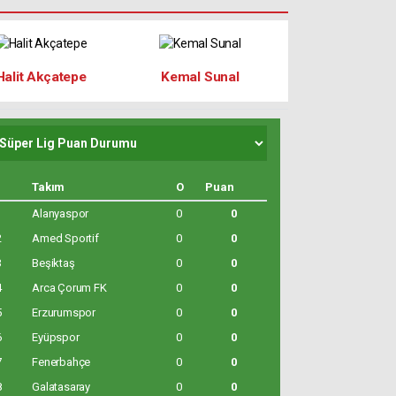
Halit Akçatepe
Kemal Sunal
Takım
O
Puan
1
Alanyaspor
0
0
2
Amed Sportif
0
0
3
Beşiktaş
0
0
4
Arca Çorum FK
0
0
5
Erzurumspor
0
0
6
Eyüpspor
0
0
7
Fenerbahçe
0
0
8
Galatasaray
0
0