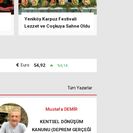
Yeniköy Karpuz Festivali
Lezzet ve Coşkuya Sahne Oldu
Euro
54,92
%0,14
Tüm Yazarlar
Mehmet ÖZÇELİK
Dilimi ısırırdım, Sesim
çıkmasın diye...