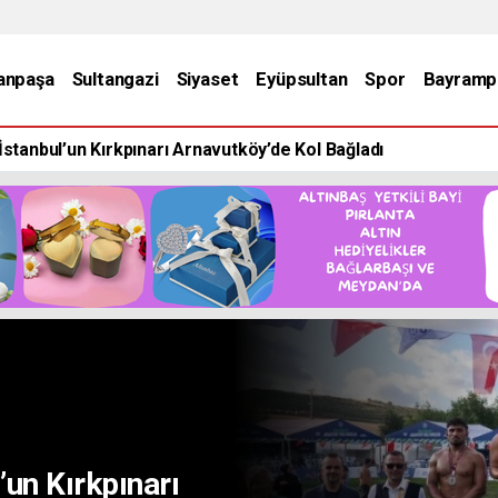
anpaşa
Sultangazi
Siyaset
Eyüpsultan
Spor
Bayramp
Başkanı Dr.
 CHP'de
AŞA’DA KUŞAKLAR MASALLARDA BULUŞTU
’un Kırkpınarı