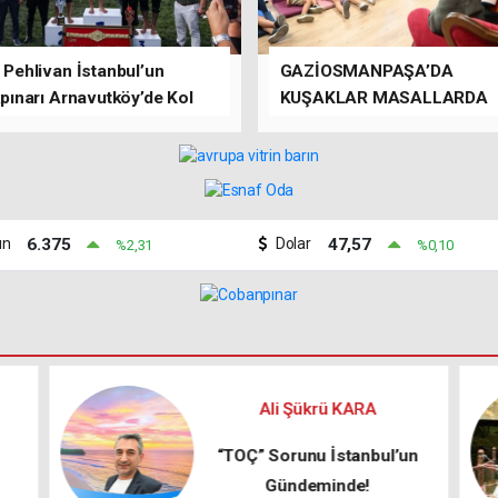
 Pehlivan İstanbul’un
GAZİOSMANPAŞA’DA
or
kpınarı Arnavutköy’de Kol
KUŞAKLAR MASALLARDA
ladı
BULUŞTU
ın
6.375
Dolar
47,57
%2,31
%0,10
Mustafa DEMİR
n
KENTSEL DÖNÜŞÜM
KANUNU (DEPREM GERÇEĞİ