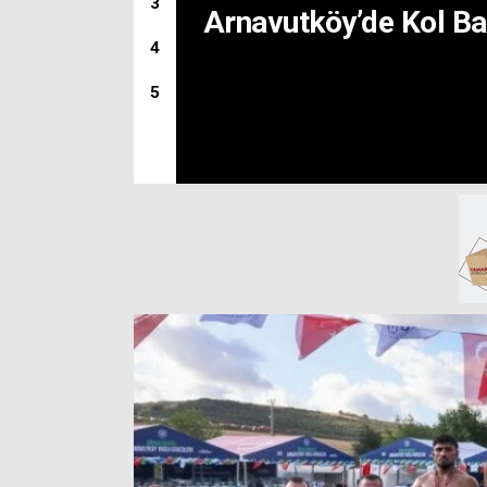
3
Arnavutköy’de Kol Ba
4
5
GAZİOSMANPAŞA’D
MASALLARDA BUL