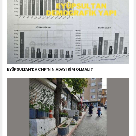
EYÜPSULTAN'DA CHP'NİN ADAYI KİM OLMALI?