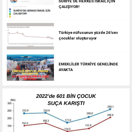
SURİYE’DE HERKES İSRAİL İÇİN
ÇALIŞIYOR!
Türkiye nüfusunun yüzde 26'sını
çocuklar oluşturuyor
EMEKLİLER TÜRKİYE GENELİNDE
AYAKTA