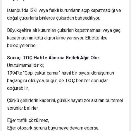
İstanbul’da İSKİ veya farklı kurumların açıp kapatmadığı ve
doğal çukurlarla binlerce çukurdan bahsediliyor.
Büyükşehire ait kurumları çukurları kapatmaması veya geç
kapatmasının kötü algısı kime yansıyor. Elbette ilçe
belediyelerine…
Sonuç: TOÇ Hafife Alınırsa Bedeli Ağır Olur
Unutulmamalıdır ki;
1994’te “Çöp, çukur, çamur” nasıl bir siyasi dönüşümün
başlangıcı olduysa, bugün de
TOÇ
benzer sonuçlar
doğurabilir.
Çünkü şehirlerin kaderini, günlük hayatı zorlaştıran bu temel
sorunlar belirler.
Eğer trafik çözülmez,
Eğer otopark sorunu büyümeye devam ederse,