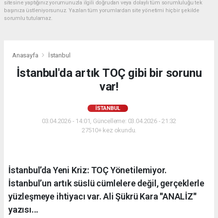
sitesine yaptığınız yorumunuzla ilgili doğrudan veya dolaylı tüm sorumluluğu tek
başınıza üstleniyorsunuz. Yazılan tüm yorumlardan site yönetimi hiçbir şekilde
sorumlu tutulamaz.
Anasayfa
İstanbul
İstanbul'da artık TOÇ gibi bir sorunu
var!
İSTANBUL
03.04.2026 - 14:01, Güncelleme: 03.04.2026 - 21:32
27510+ kez okundu.
İstanbul’da Yeni Kriz: TOÇ Yönetilemiyor.
İstanbul’un artık süslü cümlelere değil, gerçeklerle
yüzleşmeye ihtiyacı var. Ali Şükrü Kara ''ANALİZ''
yazısı...