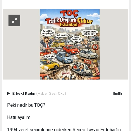
Erkek
|
Kadın
(Haberi Sesli Oku)
Peki nedir bu TOÇ?
Hatırlayalım…
1994 yerel seçimlerine giderken Recep Tayyip Erdoğan’ın