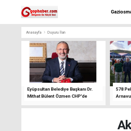
Gaziosm
Anasayfa
Duyuru İlan
Eyüpsultan Belediye Başkanı Dr.
578 Peh
Mithat Bülent Özmen CHP'de
Arnavu
kalacağını ifade etti.
Ak