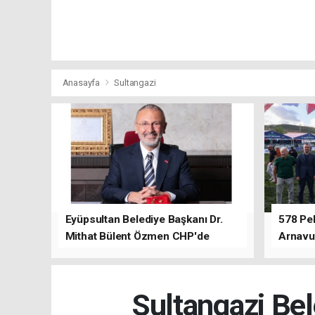
Anasayfa
Sultangazi
Eyüpsultan Belediye Başkanı Dr.
578 Peh
Mithat Bülent Özmen CHP'de
Arnavu
kalacağını ifade etti.
Sultangazi Bel