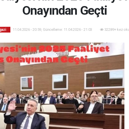
Onayından Geçti
11.04.2026 - 20:59, Güncelleme: 11.04.2026 - 21:03
32289+ kez ok
gazi