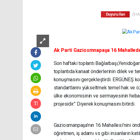
(İHA)
Duyuru İlan
Ak Parti Gaziosmnapaşa 16 Mahallede k
Son haftaki toplantı Bağlarbaşı,Yenidoğan
toplantıda kanaat önderlerinin dilek ve t
konuşmasını gerçekleştirdi. ERGÜNEŞ kon
standartlarını yükseltmek temel hak ve öz
ülke ekonomisinin ve sermayesinin heba 
projesidir.” Diyerek konuşmasını bitirdi.
Gaziosmanpaşa'nın 16 Mahallesi'nini önd
öğretmen, iş adamı vs gibi insanların katıl