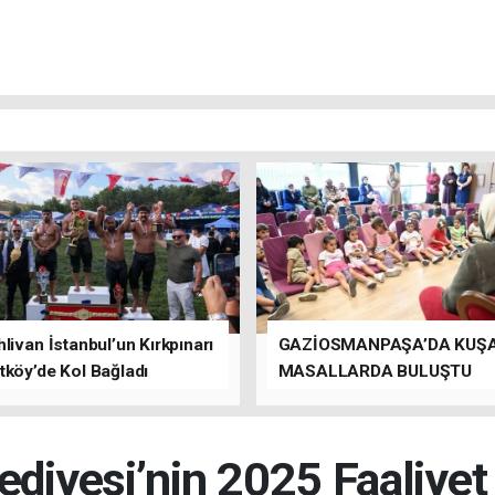
livan İstanbul’un Kırkpınarı
GAZİOSMANPAŞA’DA KUŞ
tköy’de Kol Bağladı
MASALLARDA BULUŞTU
ediyesi’nin 2025 Faaliye