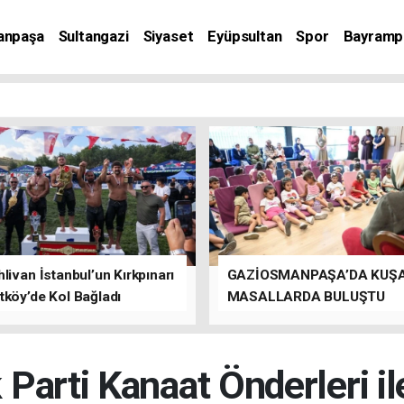
anpaşa
Sultangazi
Siyaset
Eyüpsultan
Spor
Bayramp
livan İstanbul’un Kırkpınarı
GAZİOSMANPAŞA’DA KUŞ
tköy’de Kol Bağladı
MASALLARDA BULUŞTU
 Parti Kanaat Önderleri ile