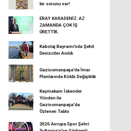
bir sorunu var!
ERAY KARADENİZ: AZ
ZAMANDA ÇOK İŞ
ÜRETTİK.
Kabotaj Bayramı'nda Şehit
Denizciler Anıldı.
Gaziosmanpaşa’da İmar
Planlarında Köklü Değişiklik
Kaymakam İskender
Yönden ile
Gaziosmanpaşa'da
Özlenen Tablo
2026 Avrupa Spor Şehri
Sultangazi’ye Görkemli