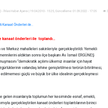
 - İhlas Haber Ajansı | 19.04.2010 - 15:25, Güncelleme: 01.09.2022 - 17:05
3
anaat önderleri ile toplandı...
 ve Merkez mahalleleri sakinleriyle gerçekleştirildi. Yemekli
emennilerini aldıktan sonra ilçe başkanı Av. İsmail ERGÜNEŞ
uşmasını “demokratik açılımı ülkemiz insanlar için hayat
gürlüklerinin vatandaş lehine genişletilmesi terörün bitirilmesi,
edilmemesi güçlü ve büyük bir ülke idealinin gerçekleşmesi
e gelen insanlarıyla toplumun her kesiminde esnaf, emekli,
ımıyla gerçekleştirilen kanaat önderleri toplantılarının birinci