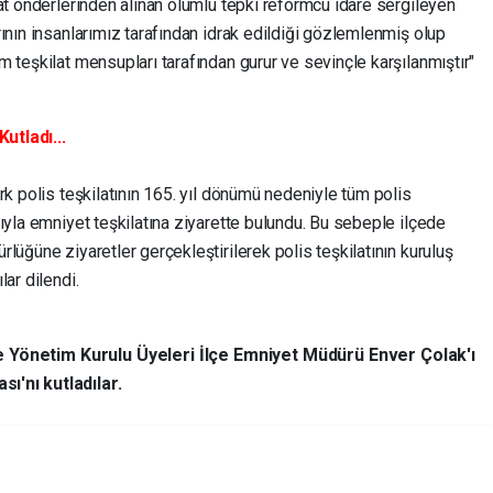
at önderlerinden alınan olumlu tepki reformcu idare sergileyen
ının insanlarımız tarafından idrak edildiği gözlemlenmiş olup
 teşkilat mensupları tarafından gurur ve sevinçle karşılanmıştır"
Kutladı...
rk polis teşkilatının 165. yıl dönümü nedeniyle tüm polis
ıyla emniyet teşkilatına ziyarette bulundu. Bu sebeple ilçede
lüğüne ziyaretler gerçekleştirilerek polis teşkilatının kuruluş
ar dilendi.
çe Yönetim Kurulu Üyeleri İlçe Emniyet Müdürü Enver Çolak'ı
ı'nı kutladılar.