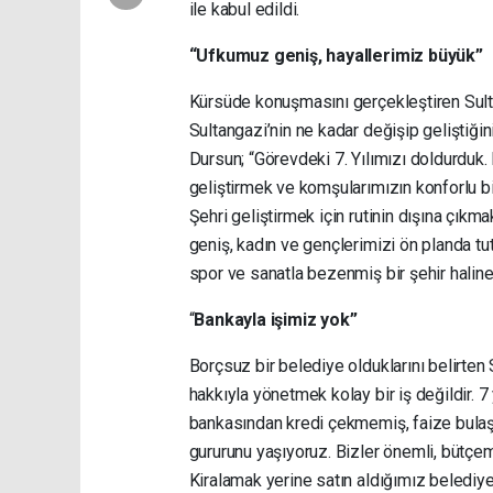
ile kabul edildi.
“Ufkumuz geniş, hayallerimiz büyük”
Kürsüde konuşmasını gerçekleştiren Sult
Sultangazi’nin ne kadar değişip geliştiğin
Dursun; “Görevdeki 7. Yılımızı doldurduk.
geliştirmek ve komşularımızın konforlu bi
Şehri geliştirmek için rutinin dışına çıkm
geniş, kadın ve gençlerimizi ön planda tut
spor ve sanatla bezenmiş bir şehir haline 
“
Bankayla işimiz yok”
Borçsuz bir belediye olduklarını belirte
hakkıyla yönetmek kolay bir iş değildir. 7
bankasından kredi çekmemiş, faize bulaş
gururunu yaşıyoruz. Bizler önemli, bütçemi
Kiralamak yerine satın aldığımız belediye