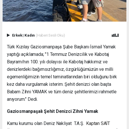
Erkek
|
Kadın
(Haberi Sesli Oku)
Türk Kızılay Gaziosmanpaşa Şube Başkanı İsmail Yamak
yaptığı açıklamada; "1 Temmuz Denizcilik ve Kabotaj
Bayramı'nın 100. yılı dolayısı ile Kabotaj hakkımız ve
denizlerdeki bağımsızlığımız, özgürlüğümüzün ve milli
egemenliğimizin temel teminatlarından biri olduğunu birk
kez daha vurgulamak isterim. Şehit denizci olan başta
Babam Zihni YAMAK ve tüm deniz şehitlerimizi rahmetle
anıyorum." Dedi.
Gaziosmanpaşalı Şehit Denizci Zihni Yamak
Kamu kurumu olan Deniz Nakliyat T.A.Ş.
Kaptan SAİT