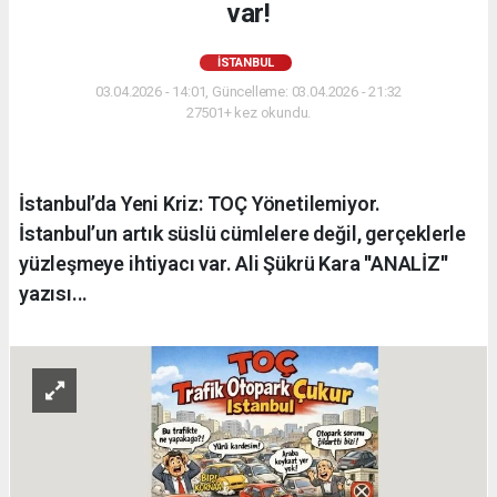
var!
İSTANBUL
03.04.2026 - 14:01, Güncelleme: 03.04.2026 - 21:32
27501+ kez okundu.
İstanbul’da Yeni Kriz: TOÇ Yönetilemiyor.
İstanbul’un artık süslü cümlelere değil, gerçeklerle
yüzleşmeye ihtiyacı var. Ali Şükrü Kara ''ANALİZ''
yazısı...