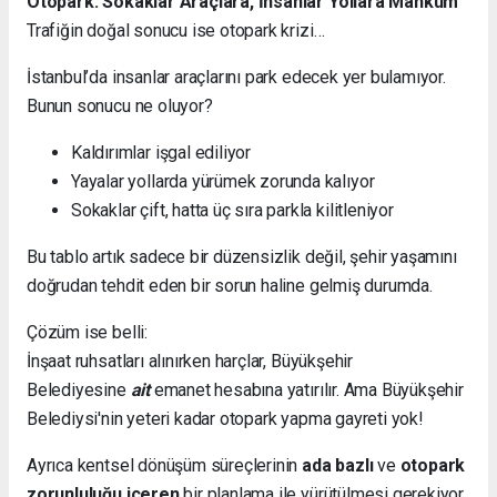
Otopark: Sokaklar Araçlara, İnsanlar Yollara Mahkûm
Trafiğin doğal sonucu ise otopark krizi…
İstanbul’da insanlar araçlarını park edecek yer bulamıyor.
Bunun sonucu ne oluyor?
Kaldırımlar işgal ediliyor
Yayalar yollarda yürümek zorunda kalıyor
Sokaklar çift, hatta üç sıra parkla kilitleniyor
Bu tablo artık sadece bir düzensizlik değil, şehir yaşamını
doğrudan tehdit eden bir sorun haline gelmiş durumda.
Çözüm ise belli:
İnşaat ruhsatları alınırken harçlar, Büyükşehir
Belediyesine
ait
emanet hesabına yatırılır. Ama Büyükşehir
Belediysi'nin yeteri kadar otopark yapma gayreti yok!
Ayrıca kentsel dönüşüm süreçlerinin
ada bazlı
ve
otopark
zorunluluğu içeren
bir planlama ile yürütülmesi gerekiyor.