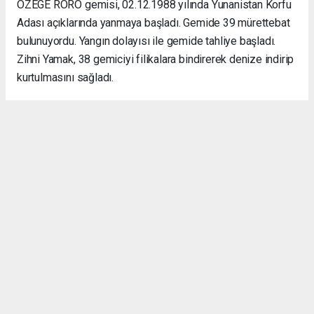
ÖZEGE RORO
gemisi, 02.12.1988 yılında Yunanistan Korfu
Adası açıklarında yanmaya başladı. Gemide 39 mürettebat
bulunuyordu. Yangın dolayısı ile gemide tahliye başladı.
Zihni Yamak, 38 gemiciyi filikalara bindirerek denize indirip
kurtulmasını sağladı.
Güverte Reisi Zihni Yamak, herkesi gemiden tahliye
ettikten sonra, gemide tek başına kaldı. O yangın ve deniz
dalgaları arasında filika gemiden uzaklaştıktan sonra 38
kişiyi kurtaran Zihni Yamak'tan bir daha haber alınamadı ve
denizde kaybolarak şehit oldu.
Okuyucu Yorumları
(0)