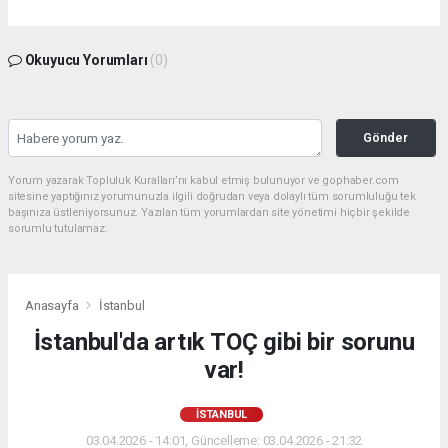
Okuyucu Yorumları
(0)
Gönder
Yorum yazarak Topluluk Kuralları’nı kabul etmiş bulunuyor ve gophaber.com
sitesine yaptığınız yorumunuzla ilgili doğrudan veya dolaylı tüm sorumluluğu tek
başınıza üstleniyorsunuz. Yazılan tüm yorumlardan site yönetimi hiçbir şekilde
sorumlu tutulamaz.
Anasayfa
İstanbul
İstanbul'da artık TOÇ gibi bir sorunu
var!
İSTANBUL
03.04.2026 - 14:01, Güncelleme: 03.04.2026 - 21:32