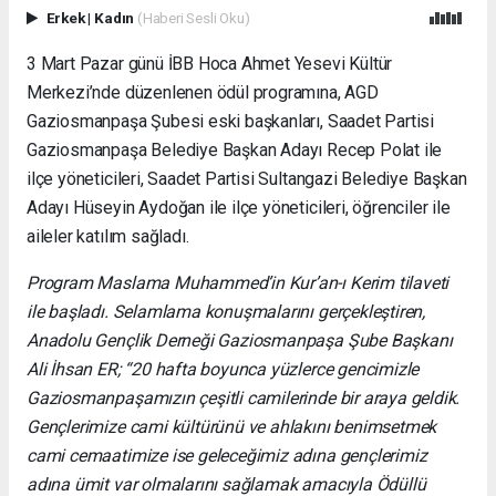
Erkek
|
Kadın
(Haberi Sesli Oku)
3 Mart Pazar günü İBB Hoca Ahmet Yesevi Kültür
Merkezi’nde düzenlenen ödül programına, AGD
Gaziosmanpaşa Şubesi eski başkanları, Saadet Partisi
Gaziosmanpaşa Belediye Başkan Adayı Recep Polat ile
ilçe yöneticileri, Saadet Partisi Sultangazi Belediye Başkan
Adayı Hüseyin Aydoğan ile ilçe yöneticileri, öğrenciler ile
aileler katılım sağladı.
Program Maslama Muhammed’in Kur’an-ı Kerim tilaveti
ile başladı. Selamlama konuşmalarını gerçekleştiren,
Anadolu Gençlik Derneği Gaziosmanpaşa Şube Başkanı
Ali İhsan ER;
“20 hafta boyunca yüzlerce gencimizle
Gaziosmanpaşamızın çeşitli camilerinde bir araya geldik.
Gençlerimize cami kültürünü ve ahlakını benimsetmek
cami cemaatimize ise geleceğimiz adına gençlerimiz
adına ümit var olmalarını sağlamak amacıyla Ödüllü