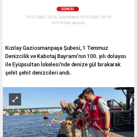
GÜNCEL
01.07.2026 - 20:02, Güncelleme: 01.07.2026 - 20:19
33127+ kez okundu.
Kızılay Gaziosmanpaşa Şubesi, 1 Temmuz
Denizcilik ve Kabotaj Bayramı'nın 100. yılı dolayısı
ile Eyüpsultan İskelesi'nde denize gül bırakarak
şehit şehit denizcileri andı.