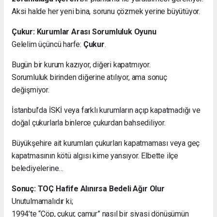
Aksi halde her yeni bina, sorunu çözmek yerine büyütüyor.
Çukur: Kurumlar Arası Sorumluluk Oyunu
Gelelim üçüncü harfe:
Çukur
.
Bugün bir kurum kazıyor, diğeri kapatmıyor.
Sorumluluk birinden diğerine atılıyor, ama sonuç
değişmiyor.
İstanbul’da İSKİ veya farklı kurumların açıp kapatmadığı ve
doğal çukurlarla binlerce çukurdan bahsediliyor.
Büyükşehire ait kurumları çukurları kapatmaması veya geç
kapatmasının kötü algısı kime yansıyor. Elbette ilçe
belediyelerine…
Sonuç: TOÇ Hafife Alınırsa Bedeli Ağır Olur
Unutulmamalıdır ki;
1994’te “Çöp, çukur, çamur” nasıl bir siyasi dönüşümün