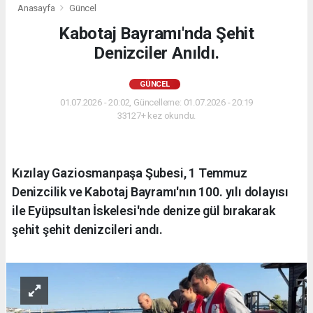
Anasayfa
Güncel
Kabotaj Bayramı'nda Şehit
Denizciler Anıldı.
GÜNCEL
01.07.2026 - 20:02, Güncelleme: 01.07.2026 - 20:19
33127+ kez okundu.
Kızılay Gaziosmanpaşa Şubesi, 1 Temmuz
Denizcilik ve Kabotaj Bayramı'nın 100. yılı dolayısı
ile Eyüpsultan İskelesi'nde denize gül bırakarak
şehit şehit denizcileri andı.