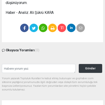
düşünüyorum.
Haber - Analiz: Ali Şükrü KARA
Okuyucu Yorumları
(0)
Gönder
Yorum yazarak Topluluk Kuralları’nı kabul etmiş bulunuyor ve gophaber.com
sitesine yaptığınız yorumunuzla ilgili doğrudan veya dolaylı tüm sorumluluğu tek
başınıza üstleniyorsunuz. Yazılan tüm yorumlardan site yönetimi hiçbir şekilde
sorumlu tutulamaz.