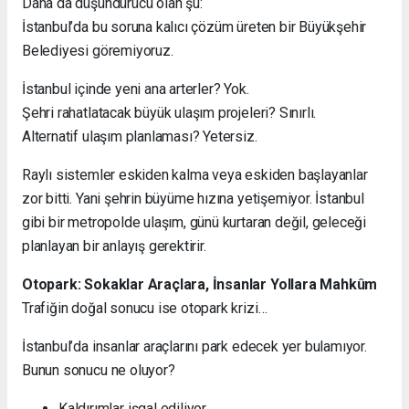
Daha da düşündürücü olan şu:
İstanbul’da bu soruna kalıcı çözüm üreten bir Büyükşehir
Belediyesi göremiyoruz.
İstanbul içinde yeni ana arterler? Yok.
Şehri rahatlatacak büyük ulaşım projeleri? Sınırlı.
Alternatif ulaşım planlaması? Yetersiz.
Raylı sistemler eskiden kalma veya eskiden başlayanlar
zor bitti. Yani şehrin büyüme hızına yetişemiyor. İstanbul
gibi bir metropolde ulaşım, günü kurtaran değil, geleceği
planlayan bir anlayış gerektirir.
Otopark: Sokaklar Araçlara, İnsanlar Yollara Mahkûm
Trafiğin doğal sonucu ise otopark krizi…
İstanbul’da insanlar araçlarını park edecek yer bulamıyor.
Bunun sonucu ne oluyor?
Kaldırımlar işgal ediliyor