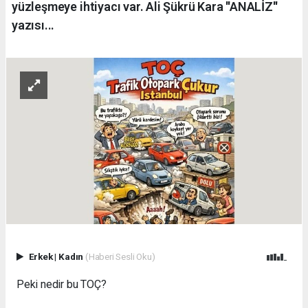
yüzleşmeye ihtiyacı var. Ali Şükrü Kara ''ANALİZ''
yazısı...
Erkek
|
Kadın
(Haberi Sesli Oku)
Peki nedir bu TOÇ?