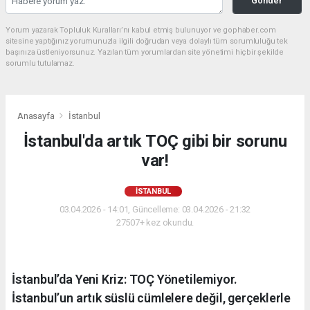
Gönder
Yorum yazarak Topluluk Kuralları’nı kabul etmiş bulunuyor ve gophaber.com
sitesine yaptığınız yorumunuzla ilgili doğrudan veya dolaylı tüm sorumluluğu tek
başınıza üstleniyorsunuz. Yazılan tüm yorumlardan site yönetimi hiçbir şekilde
sorumlu tutulamaz.
Anasayfa
İstanbul
İstanbul'da artık TOÇ gibi bir sorunu
var!
İSTANBUL
03.04.2026 - 14:01, Güncelleme: 03.04.2026 - 21:32
27507+ kez okundu.
İstanbul’da Yeni Kriz: TOÇ Yönetilemiyor.
İstanbul’un artık süslü cümlelere değil, gerçeklerle