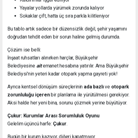
Yayalar yollarda yürümek zorunda kalıyor
Sokaklar çift, hatta üç sıra parkla kilitleniyor
Bu tablo artık sadece bir düzensizlik değil, şehir yaşamını
doğrudan tehdit eden bir sorun haline gelmiş durumda.
Çözüm ise belli:
İnşaat ruhsatları alınırken harçlar, Büyükşehir
Belediyesine
ait
emanet hesabına yatırılır. Ama Büyükşehir
Belediysi'nin yeteri kadar otopark yapma gayreti yok!
Ayrıca kentsel dönüşüm süreçlerinin
ada bazlı
ve
otopark
zorunluluğu içeren
bir planlama ile yürütülmesi gerekiyor.
Aksi halde her yeni bina, sorunu çözmek yerine büyütüyor.
Çukur: Kurumlar Arası Sorumluluk Oyunu
Gelelim üçüncü harfe:
Çukur
.
Bugün bir kurum kazıyor, diğeri kapatmıyor.