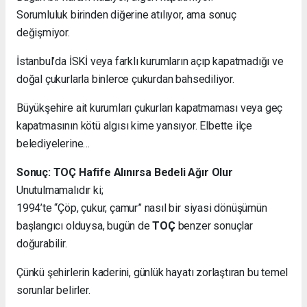
Sorumluluk birinden diğerine atılıyor, ama sonuç
değişmiyor.
İstanbul’da İSKİ veya farklı kurumların açıp kapatmadığı ve
doğal çukurlarla binlerce çukurdan bahsediliyor.
Büyükşehire ait kurumları çukurları kapatmaması veya geç
kapatmasının kötü algısı kime yansıyor. Elbette ilçe
belediyelerine…
Sonuç: TOÇ Hafife Alınırsa Bedeli Ağır Olur
Unutulmamalıdır ki;
1994’te “Çöp, çukur, çamur” nasıl bir siyasi dönüşümün
başlangıcı olduysa, bugün de
TOÇ
benzer sonuçlar
doğurabilir.
Çünkü şehirlerin kaderini, günlük hayatı zorlaştıran bu temel
sorunlar belirler.