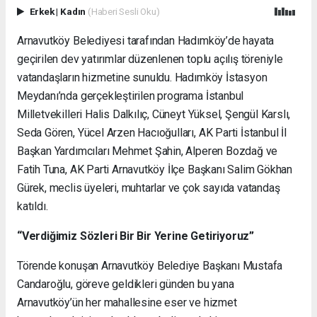
Erkek
|
Kadın
(Haberi Sesli Oku)
Arnavutköy Belediyesi tarafından Hadımköy’de hayata
geçirilen dev yatırımlar düzenlenen toplu açılış töreniyle
vatandaşların hizmetine sunuldu. Hadımköy İstasyon
Meydanı’nda gerçekleştirilen programa İstanbul
Milletvekilleri Halis Dalkılıç, Cüneyt Yüksel, Şengül Karslı,
Seda Gören, Yücel Arzen Hacıoğulları, AK Parti İstanbul İl
Başkan Yardımcıları Mehmet Şahin, Alperen Bozdağ ve
Fatih Tuna, AK Parti Arnavutköy İlçe Başkanı Salim Gökhan
Gürek, meclis üyeleri, muhtarlar ve çok sayıda vatandaş
katıldı.
“Verdiğimiz Sözleri Bir Bir Yerine Getiriyoruz”
Törende konuşan Arnavutköy Belediye Başkanı Mustafa
Candaroğlu, göreve geldikleri günden bu yana
Arnavutköy’ün her mahallesine eser ve hizmet