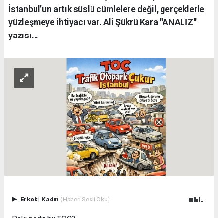
İstanbul’un artık süslü cümlelere değil, gerçeklerle
yüzleşmeye ihtiyacı var. Ali Şükrü Kara ''ANALİZ''
yazısı...
Erkek
|
Kadın
(Haberi Sesli Oku)