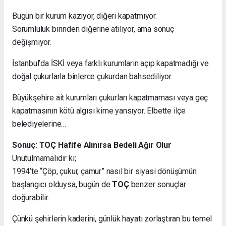
Bugün bir kurum kazıyor, diğeri kapatmıyor.
Sorumluluk birinden diğerine atılıyor, ama sonuç
değişmiyor.
İstanbul’da İSKİ veya farklı kurumların açıp kapatmadığı ve
doğal çukurlarla binlerce çukurdan bahsediliyor.
Büyükşehire ait kurumları çukurları kapatmaması veya geç
kapatmasının kötü algısı kime yansıyor. Elbette ilçe
belediyelerine…
Sonuç: TOÇ Hafife Alınırsa Bedeli Ağır Olur
Unutulmamalıdır ki;
1994’te “Çöp, çukur, çamur” nasıl bir siyasi dönüşümün
başlangıcı olduysa, bugün de
TOÇ
benzer sonuçlar
doğurabilir.
Çünkü şehirlerin kaderini, günlük hayatı zorlaştıran bu temel