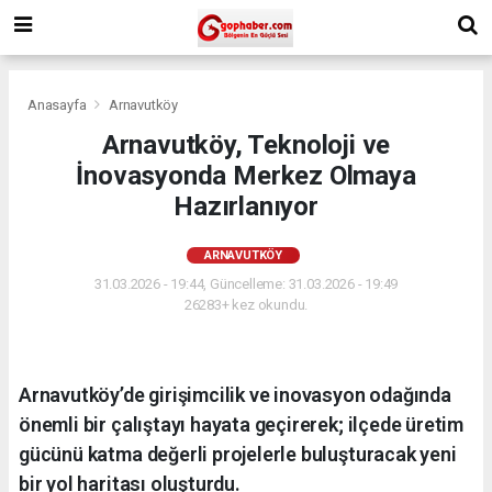
Anasayfa
Arnavutköy
Arnavutköy, Teknoloji ve
İnovasyonda Merkez Olmaya
Hazırlanıyor
ARNAVUTKÖY
31.03.2026 - 19:44, Güncelleme: 31.03.2026 - 19:49
26283+ kez okundu.
Arnavutköy’de girişimcilik ve inovasyon odağında
önemli bir çalıştayı hayata geçirerek; ilçede üretim
gücünü katma değerli projelerle buluşturacak yeni
bir yol haritası oluşturdu.