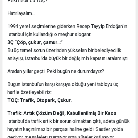
Peki nedir bu TOÇ?
Hatırlayalım…
1994 yerel seçimlerine giderken Recep Tayyip Erdoğan’ın
İstanbul için kullandığı o meşhur sloganı:
3Ç “Çöp, çukur, çamur…”
Bu üç temel sorun üzerinden yükselen bir belediyecilik
anlayışı, İstanbul’da büyük bir değişimin kapısını aralamıştı.
Aradan yıllar geçti. Peki bugün ne durumdayız?
Bugün İstanbul’un karşı karşıya olduğu yeni tabloyu üç
harfle özetleyebiliriz:
TOÇ: Trafik, Otopark, Çukur.
Trafik: Artık Çözüm Değil, Kabullenilmiş Bir Kaos
İstanbul’da trafik artık bir sorun olmaktan çıktı, adeta günlük
hayatın kaçınılmaz bir parçası haline geldi. Saatler yolda
geçiyor, mesafeler uzamıyor ama süreler katlanıyor.