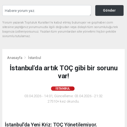
Gönder
Yorum yazarak Topluluk Kuralları’nı kabul etmiş bulunuyor ve gophaber.com
sitesine yaptığınız yorumunuzla ilgili doğrudan veya dolaylı tüm sorumluluğu tek
başınıza üstleniyorsunuz. Yazılan tüm yorumlardan site yönetimi hiçbir şekilde
sorumlu tutulamaz.
Anasayfa
İstanbul
İstanbul'da artık TOÇ gibi bir sorunu
var!
İSTANBUL
03.04.2026 - 14:01, Güncelleme: 03.04.2026 - 21:32
27510+ kez okundu.
İstanbul’da Yeni Kriz: TOÇ Yönetilemiyor.