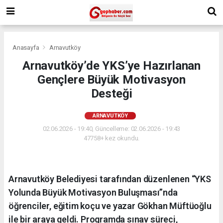
Anasayfa
Arnavutköy
Arnavutköy’de YKS’ye Hazırlanan
Gençlere Büyük Motivasyon
Desteği
ARNAVUTKÖY
02.06.2026 - 19:40, Güncelleme: 02.06.2026 - 19:43
47758+ kez okundu.
Arnavutköy Belediyesi tarafından düzenlenen “YKS
Yolunda Büyük Motivasyon Buluşması”nda
öğrenciler, eğitim koçu ve yazar Gökhan Müftüoğlu
ile bir araya geldi. Programda sınav süreci,