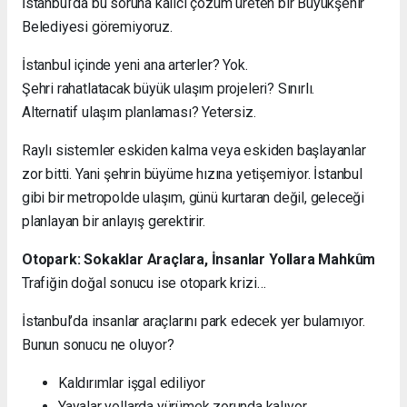
İstanbul’da bu soruna kalıcı çözüm üreten bir Büyükşehir
Belediyesi göremiyoruz.
İstanbul içinde yeni ana arterler? Yok.
Şehri rahatlatacak büyük ulaşım projeleri? Sınırlı.
Alternatif ulaşım planlaması? Yetersiz.
Raylı sistemler eskiden kalma veya eskiden başlayanlar
zor bitti. Yani şehrin büyüme hızına yetişemiyor. İstanbul
gibi bir metropolde ulaşım, günü kurtaran değil, geleceği
planlayan bir anlayış gerektirir.
Otopark: Sokaklar Araçlara, İnsanlar Yollara Mahkûm
Trafiğin doğal sonucu ise otopark krizi…
İstanbul’da insanlar araçlarını park edecek yer bulamıyor.
Bunun sonucu ne oluyor?
Kaldırımlar işgal ediliyor
Yayalar yollarda yürümek zorunda kalıyor