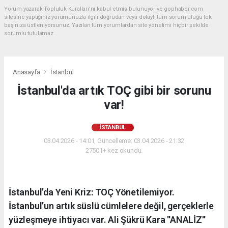
Yorum yazarak Topluluk Kuralları’nı kabul etmiş bulunuyor ve gophaber.com
sitesine yaptığınız yorumunuzla ilgili doğrudan veya dolaylı tüm sorumluluğu tek
başınıza üstleniyorsunuz. Yazılan tüm yorumlardan site yönetimi hiçbir şekilde
sorumlu tutulamaz.
Anasayfa
İstanbul
İstanbul'da artık TOÇ gibi bir sorunu
var!
İSTANBUL
03.04.2026 - 14:01, Güncelleme: 03.04.2026 - 21:32
27501+ kez okundu.
İstanbul’da Yeni Kriz: TOÇ Yönetilemiyor.
İstanbul’un artık süslü cümlelere değil, gerçeklerle
yüzleşmeye ihtiyacı var. Ali Şükrü Kara ''ANALİZ''