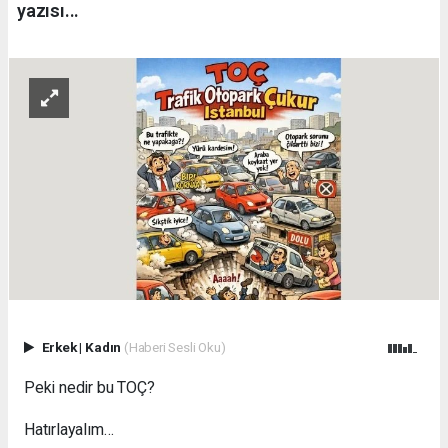
yazısı...
Erkek
|
Kadın
(Haberi Sesli Oku)
Peki nedir bu TOÇ?
Hatırlayalım…