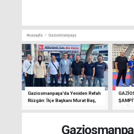
Anasayfa
Gaziosmanpaşa
Gaziosmanpaşa'da Yeniden Refah
GAZİO
Rüzgârı: İlçe Başkanı Murat Baş,
ŞAMPİ
Kısa Sürede Güçlü Bir Sinerji
GETİRD
Oluşturdu
Gaziosmanpaş