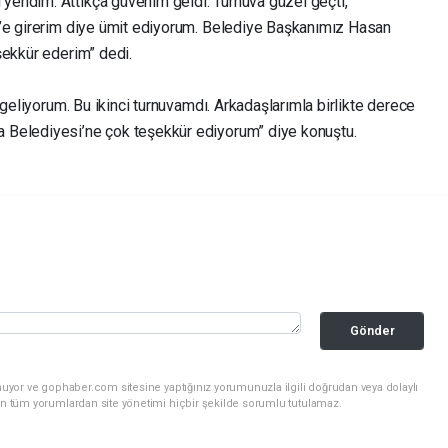
endim. Attıkça güvenim geldi. Turnuva güzel geçti,
3’e girerim diye ümit ediyorum. Belediye Başkanımız Hasan
şekkür ederim” dedi.
 geliyorum. Bu ikinci turnuvamdı. Arkadaşlarımla birlikte derece
 Belediyesi’ne çok teşekkür ediyorum” diye konuştu.
Gönder
nuyor ve gophaber.com sitesine yaptığınız yorumunuzla ilgili doğrudan veya dolaylı
an tüm yorumlardan site yönetimi hiçbir şekilde sorumlu tutulamaz.