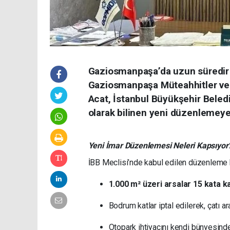
Gaziosmanpaşa’da uzun süredir b
Gaziosmanpaşa Müteahhitler ve 
Acat, İstanbul Büyükşehir Beled
olarak bilinen yeni düzenlemeye
Yeni İmar Düzenlemesi Neleri Kapsıyor
İBB Meclisi’nde kabul edilen düzenleme
1.000 m² üzeri arsalar 15 kata k
Bodrum katlar iptal edilerek, çatı ar
Otopark ihtiyacını kendi bünyesind