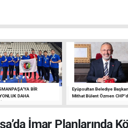
SMANPAŞA'YA BİR
Eyüpsultan Belediye Başkanı
YONLUK DAHA
Mithat Bülent Özmen CHP'
İLER.
kalacağını ifade etti.
a’da İmar Planlarında Kök