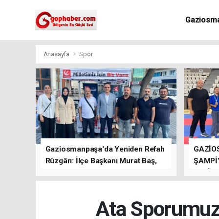
Gaziosm
Anasayfa
Spor
Gaziosmanpaşa'da Yeniden Refah
GAZİO
Rüzgârı: İlçe Başkanı Murat Baş,
ŞAMPİ
Kısa Sürede Güçlü Bir Sinerji
GETİRD
Oluşturdu
Ata Sporumuz