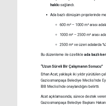
hakkı
sağlandı.
Ada bazlı dönüşüm projelerinde metr
600 m² – 1000 m² arası ada
1000 m² – 2500 m² arası ad
2500 m² ve üzeri adalarda %
Bu düzenleme ile özellikle
ada bazlı ke
“Uzun Süreli Bir Çalışmanın Sonucu”
Erhan Acat, yaklaşık iki yıldır yürütülen 
Gaziosmanpaşa Belediye Meclisi’nde Eylül 
İBB Meclisi’nde onaylandığını belirtti.
Acat açıklamasında; sürece destek veren
Gaziosmanpaşa Belediye Başkanı Hakan 