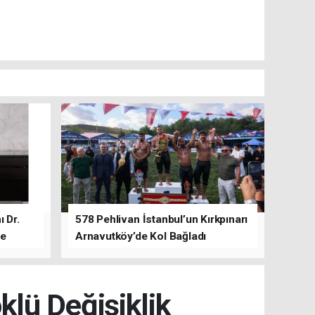
 Dr.
578 Pehlivan İstanbul’un Kırkpınarı
de
Arnavutköy’de Kol Bağladı
lü Değişiklik