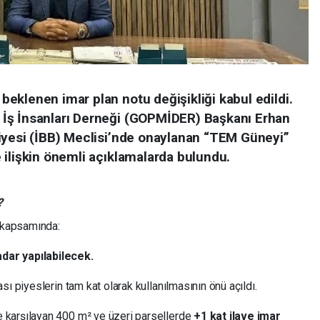
eklenen imar plan notu değişikliği kabul edildi.
İş İnsanları Derneği (GOPMİDER) Başkanı Erhan
iyesi (İBB) Meclisi’nde onaylanan “TEM Güneyi”
 ilişkin önemli açıklamalarda bulundu.
?
 kapsamında:
adar yapılabilecek.
ası piyeslerin tam kat olarak kullanılmasının önü açıldı.
e karşılayan 400 m² ve üzeri parsellerde
+1 kat ilave imar