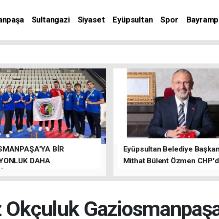
anpaşa
Sultangazi
Siyaset
Eyüpsultan
Spor
Bayramp
SMANPAŞA'YA BİR
Eyüpsultan Belediye Başkanı
YONLUK DAHA
Mithat Bülent Özmen CHP'
İLER.
kalacağını ifade etti.
 Okçuluk Gaziosmanpaşa’d