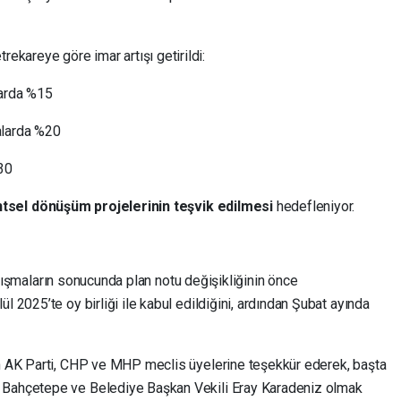
ekareye göre imar artışı getirildi:
larda %15
alarda %20
30
ntsel dönüşüm projelerinin teşvik edilmesi
hedefleniyor.
çalışmaların sonucunda plan notu değişikliğinin önce
2025’te oy birliği ile kabul edildiğini, ardından Şubat ayında
 AK Parti, CHP ve MHP meclis üyelerine teşekkür ederek, başta
Bahçetepe ve Belediye Başkan Vekili Eray Karadeniz olmak