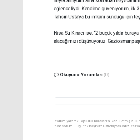
heyecanlıydım ama sonradan heyecanımı y
eğlenceliydi. Kendime güveniyorum, ilk 
Tahsin Usta’ya bu imkanı sunduğu için te
Nisa Su Kınacı ise, “2 buçuk yıldır buraya
alacağımızı düşünüyoruz. Gaziosmanpaşa
Okuyucu Yorumları
(0)
Yorum yazarak Topluluk Kuralları’nı kabul etmiş bulu
tüm sorumluluğu tek başınıza üstleniyorsunuz. Yazıl