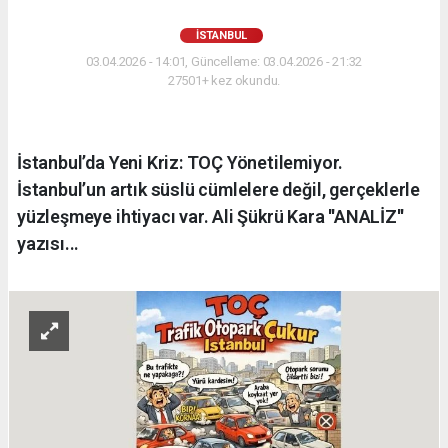
İSTANBUL
03.04.2026 - 14:01, Güncelleme: 03.04.2026 - 21:32
27501+ kez okundu.
İstanbul’da Yeni Kriz: TOÇ Yönetilemiyor.
İstanbul’un artık süslü cümlelere değil, gerçeklerle
yüzleşmeye ihtiyacı var. Ali Şükrü Kara ''ANALİZ''
yazısı...