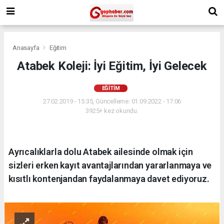
Anasayfa
Eğitim
Atabek Koleji: İyi Eğitim, İyi Gelecek
EĞITIM
27.02.2019 - 15:35, Güncelleme: 01.09.2022 - 17:06
3925+ kez okundu.
Ayrıcalıklarla dolu Atabek ailesinde olmak için
sizleri erken kayıt avantajlarından yararlanmaya ve
kısıtlı kontenjandan faydalanmaya davet ediyoruz.