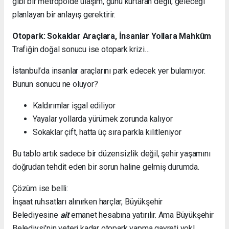
gibi bir metropolde ulaşım, günü kurtaran değil, geleceği
planlayan bir anlayış gerektirir.
Otopark: Sokaklar Araçlara, İnsanlar Yollara Mahkûm
Trafiğin doğal sonucu ise otopark krizi…
İstanbul’da insanlar araçlarını park edecek yer bulamıyor.
Bunun sonucu ne oluyor?
Kaldırımlar işgal ediliyor
Yayalar yollarda yürümek zorunda kalıyor
Sokaklar çift, hatta üç sıra parkla kilitleniyor
Bu tablo artık sadece bir düzensizlik değil, şehir yaşamını
doğrudan tehdit eden bir sorun haline gelmiş durumda.
Çözüm ise belli:
İnşaat ruhsatları alınırken harçlar, Büyükşehir
Belediyesine
ait
emanet hesabına yatırılır. Ama Büyükşehir
Belediysi'nin yeteri kadar otopark yapma gayreti yok!