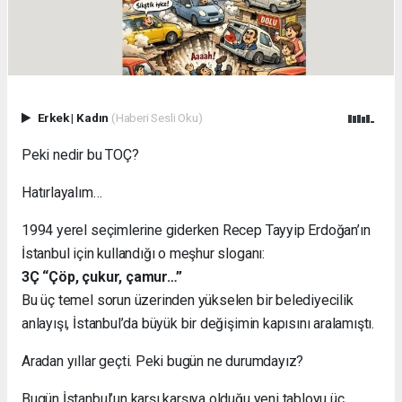
Erkek
|
Kadın
(Haberi Sesli Oku)
Peki nedir bu TOÇ?
Hatırlayalım…
1994 yerel seçimlerine giderken Recep Tayyip Erdoğan’ın
İstanbul için kullandığı o meşhur sloganı:
3Ç “Çöp, çukur, çamur…”
Bu üç temel sorun üzerinden yükselen bir belediyecilik
anlayışı, İstanbul’da büyük bir değişimin kapısını aralamıştı.
Aradan yıllar geçti. Peki bugün ne durumdayız?
Bugün İstanbul’un karşı karşıya olduğu yeni tabloyu üç