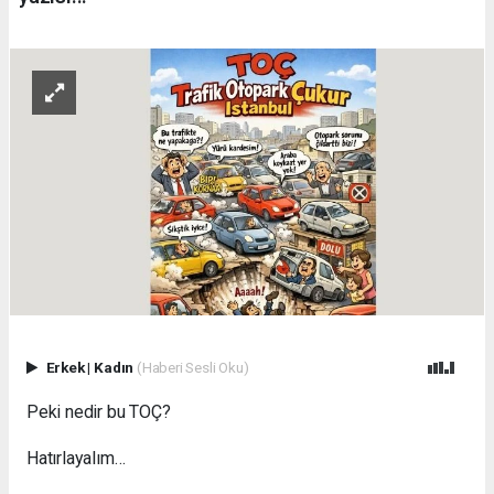
Erkek
|
Kadın
(Haberi Sesli Oku)
Peki nedir bu TOÇ?
Hatırlayalım…