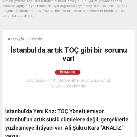
Yorum yazarak Topluluk Kuralları’nı kabul etmiş bulunuyor ve gophaber.com
sitesine yaptığınız yorumunuzla ilgili doğrudan veya dolaylı tüm sorumluluğu tek
başınıza üstleniyorsunuz. Yazılan tüm yorumlardan site yönetimi hiçbir şekilde
sorumlu tutulamaz.
Anasayfa
İstanbul
İstanbul'da artık TOÇ gibi bir sorunu
var!
İSTANBUL
03.04.2026 - 14:01, Güncelleme: 03.04.2026 - 21:32
27501+ kez okundu.
İstanbul’da Yeni Kriz: TOÇ Yönetilemiyor.
İstanbul’un artık süslü cümlelere değil, gerçeklerle
yüzleşmeye ihtiyacı var. Ali Şükrü Kara ''ANALİZ''
yazısı...