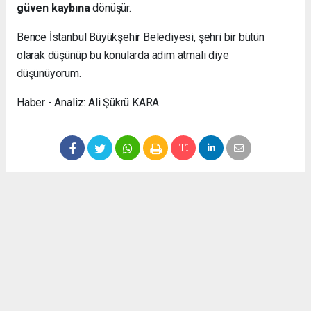
güven kaybına
dönüşür.
Bence İstanbul Büyükşehir Belediyesi, şehri bir bütün
olarak düşünüp bu konularda adım atmalı diye
düşünüyorum.
Haber - Analiz: Ali Şükrü KARA
Okuyucu Yorumları
(0)
Gönder
Yorum yazarak Topluluk Kuralları’nı kabul etmiş bulunuyor ve gophaber.com
sitesine yaptığınız yorumunuzla ilgili doğrudan veya dolaylı tüm sorumluluğu tek