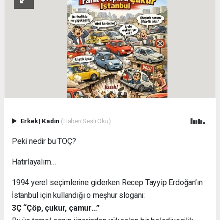
Erkek
|
Kadın
(Haberi Sesli Oku)
Peki nedir bu TOÇ?
Hatırlayalım…
1994 yerel seçimlerine giderken Recep Tayyip Erdoğan’ın
İstanbul için kullandığı o meşhur sloganı:
3Ç “Çöp, çukur, çamur…”