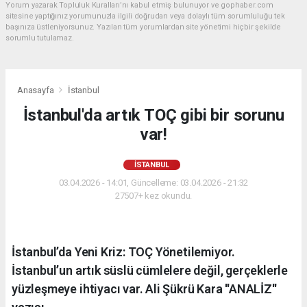
Yorum yazarak Topluluk Kuralları’nı kabul etmiş bulunuyor ve gophaber.com
sitesine yaptığınız yorumunuzla ilgili doğrudan veya dolaylı tüm sorumluluğu tek
başınıza üstleniyorsunuz. Yazılan tüm yorumlardan site yönetimi hiçbir şekilde
sorumlu tutulamaz.
Anasayfa
İstanbul
İstanbul'da artık TOÇ gibi bir sorunu
var!
İSTANBUL
03.04.2026 - 14:01, Güncelleme: 03.04.2026 - 21:32
27507+ kez okundu.
İstanbul’da Yeni Kriz: TOÇ Yönetilemiyor.
İstanbul’un artık süslü cümlelere değil, gerçeklerle
yüzleşmeye ihtiyacı var. Ali Şükrü Kara ''ANALİZ''