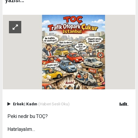
yazısı...
Erkek
|
Kadın
(Haberi Sesli Oku)
Peki nedir bu TOÇ?
Hatırlayalım…