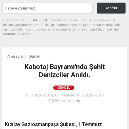
Gönder
Yorum yazarak Topluluk Kuralları’nı kabul etmiş bulunuyor ve gophaber.com
sitesine yaptığınız yorumunuzla ilgili doğrudan veya dolaylı tüm sorumluluğu tek
başınıza üstleniyorsunuz. Yazılan tüm yorumlardan site yönetimi hiçbir şekilde
sorumlu tutulamaz.
Anasayfa
Güncel
Kabotaj Bayramı'nda Şehit
Denizciler Anıldı.
GÜNCEL
01.07.2026 - 20:02, Güncelleme: 01.07.2026 - 20:19
34226+ kez okundu.
Kızılay Gaziosmanpaşa Şubesi, 1 Temmuz