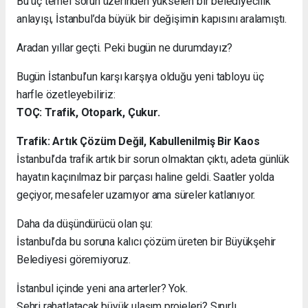
Bu üç temel sorun üzerinden yükselen bir belediyecilik
anlayışı, İstanbul’da büyük bir değişimin kapısını aralamıştı.
Aradan yıllar geçti. Peki bugün ne durumdayız?
Bugün İstanbul’un karşı karşıya olduğu yeni tabloyu üç
harfle özetleyebiliriz:
TOÇ: Trafik, Otopark, Çukur.
Trafik: Artık Çözüm Değil, Kabullenilmiş Bir Kaos
İstanbul’da trafik artık bir sorun olmaktan çıktı, adeta günlük
hayatın kaçınılmaz bir parçası haline geldi. Saatler yolda
geçiyor, mesafeler uzamıyor ama süreler katlanıyor.
Daha da düşündürücü olan şu:
İstanbul’da bu soruna kalıcı çözüm üreten bir Büyükşehir
Belediyesi göremiyoruz.
İstanbul içinde yeni ana arterler? Yok.
Şehri rahatlatacak büyük ulaşım projeleri? Sınırlı.