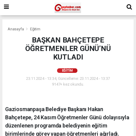
Anasayfa
Eğitim
BAŞKAN BAHÇETEPE
ÖĞRETMENLER GÜNÜ’NÜ
KUTLADI
EĞITIM
23.11.2024 - 13:34, Güncelleme: 23.11.2024 - 13:37
9147+ kez okundu.
Gaziosmanpaşa Belediye Başkanı Hakan
Bahçetepe, 24 Kasım Öğretmenler Günü dolayısıyla
düzenlenen programda belediyenin eğitim
birimlerinde görev yapan öğretmenleri ağırladı.