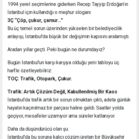
1994 yerel seçimlerine giderken Recep Tayyip Erdoğan’ın
İstanbul için kullandığı o meşhur sloganı:
3Ç “Çöp, çukur, çamur…”
Bu üç temel sorun üzerinden yükselen bir belediyecilik
anlayışı, İstanbul’da büyük bir değişimin kapısını aralamıştı.
Aradan yıllar geçti. Peki bugün ne durumdayız?
Bugün İstanbul’un karşı karşıya olduğu yeni tabloyu üç
harfle özetleyebiliriz:
TOÇ: Trafik, Otopark, Çukur.
Trafik: Artık Çözüm Değil, Kabullenilmiş Bir Kaos
İstanbul’da trafik artık bir sorun olmaktan çıktı, adeta günlük
hayatın kaçınılmaz bir parçası haline geldi. Saatler yolda
geçiyor, mesafeler uzamıyor ama süreler katlanıyor.
Daha da düşündürücü olan şu:
İstanbul’da bu soruna kalıcı çözüm üreten bir Büyükşehir