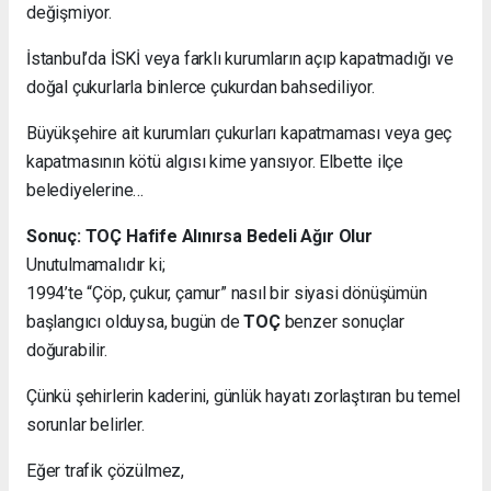
değişmiyor.
İstanbul’da İSKİ veya farklı kurumların açıp kapatmadığı ve
doğal çukurlarla binlerce çukurdan bahsediliyor.
Büyükşehire ait kurumları çukurları kapatmaması veya geç
kapatmasının kötü algısı kime yansıyor. Elbette ilçe
belediyelerine…
Sonuç: TOÇ Hafife Alınırsa Bedeli Ağır Olur
Unutulmamalıdır ki;
1994’te “Çöp, çukur, çamur” nasıl bir siyasi dönüşümün
başlangıcı olduysa, bugün de
TOÇ
benzer sonuçlar
doğurabilir.
Çünkü şehirlerin kaderini, günlük hayatı zorlaştıran bu temel
sorunlar belirler.
Eğer trafik çözülmez,