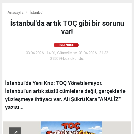
Anasayfa
İstanbul
İstanbul'da artık TOÇ gibi bir sorunu
var!
İSTANBUL
03.04.2026 - 14:01, Güncelleme: 03.04.2026 - 21:32
27507+ kez okundu.
İstanbul’da Yeni Kriz: TOÇ Yönetilemiyor.
İstanbul’un artık süslü cümlelere değil, gerçeklerle
yüzleşmeye ihtiyacı var. Ali Şükrü Kara ''ANALİZ''
yazısı...