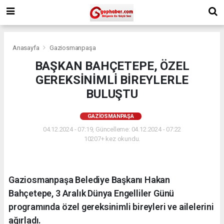
Anasayfa
Gaziosmanpaşa
BAŞKAN BAHÇETEPE, ÖZEL
GEREKSİNİMLİ BİREYLERLE
BULUŞTU
GAZIOSMANPAŞA
04.12.2024 - 07:19, Güncelleme: 04.12.2024 - 07:22
10207+ kez okundu.
Gaziosmanpaşa Belediye Başkanı Hakan
Bahçetepe, 3 Aralık Dünya Engelliler Günü
programında özel gereksinimli bireyleri ve ailelerini
ağırladı.