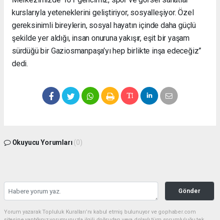
kurslarıyla yeteneklerini geliştiriyor, sosyalleşiyor. Özel
gereksinimli bireylerin, sosyal hayatın içinde daha güçlü
şekilde yer aldığı, insan onuruna yakışır, eşit bir yaşam
sürdüğü bir Gaziosmanpaşa’yı hep birlikte inşa edeceğiz”
dedi.
Okuyucu Yorumları
(0)
Gönder
Yorum yazarak Topluluk Kuralları’nı kabul etmiş bulunuyor ve gophaber.com
sitesine yaptığınız yorumunuzla ilgili doğrudan veya dolaylı tüm sorumluluğu tek