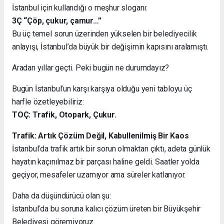
İstanbul için kullandığı o meşhur sloganı:
3Ç “Çöp, çukur, çamur…”
Bu üç temel sorun üzerinden yükselen bir belediyecilik
anlayışı, İstanbul’da büyük bir değişimin kapısını aralamıştı.
Aradan yıllar geçti. Peki bugün ne durumdayız?
Bugün İstanbul’un karşı karşıya olduğu yeni tabloyu üç
harfle özetleyebiliriz:
TOÇ: Trafik, Otopark, Çukur.
Trafik: Artık Çözüm Değil, Kabullenilmiş Bir Kaos
İstanbul’da trafik artık bir sorun olmaktan çıktı, adeta günlük
hayatın kaçınılmaz bir parçası haline geldi. Saatler yolda
geçiyor, mesafeler uzamıyor ama süreler katlanıyor.
Daha da düşündürücü olan şu:
İstanbul’da bu soruna kalıcı çözüm üreten bir Büyükşehir
Belediyesi göremiyoruz.