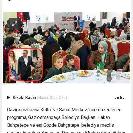
Erkek
|
Kadın
(Haberi Sesli Oku)
Gaziosmanpaşa Kültür ve Sanat Merkezi’nde düzenlenen
programa, Gaziosmanpaşa Belediye Başkanı Hakan
Bahçetepe ve eşi Gözde Bahçetepe, belediye meclis
üyeleri, Engelsiz Yaşam ve Dayanışma Merkezi’nde eğitimi