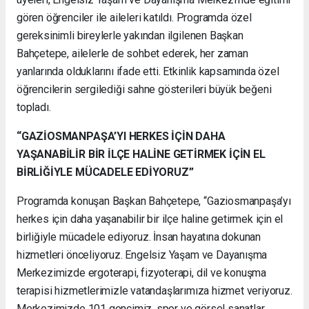
gören öğrenciler ile aileleri katıldı. Programda özel
gereksinimli bireylerle yakından ilgilenen Başkan
Bahçetepe, ailelerle de sohbet ederek, her zaman
yanlarında olduklarını ifade etti. Etkinlik kapsamında özel
öğrencilerin sergilediği sahne gösterileri büyük beğeni
topladı.
“GAZİOSMANPAŞA’YI HERKES İÇİN DAHA
YAŞANABİLİR BİR İLÇE HALİNE GETİRMEK İÇİN EL
BİRLİĞİYLE MÜCADELE EDİYORUZ”
Programda konuşan Başkan Bahçetepe, “Gaziosmanpaşa’yı
herkes için daha yaşanabilir bir ilçe haline getirmek için el
birliğiyle mücadele ediyoruz. İnsan hayatına dokunan
hizmetleri önceliyoruz. Engelsiz Yaşam ve Dayanışma
Merkezimizde ergoterapi, fizyoterapi, dil ve konuşma
terapisi hizmetlerimizle vatandaşlarımıza hizmet veriyoruz.
Merkezimizde 101 gencimiz, spor ve görsel sanatlar