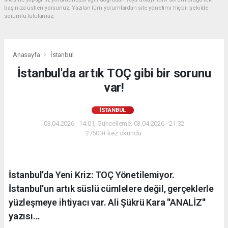
başınıza üstleniyorsunuz. Yazılan tüm yorumlardan site yönetimi hiçbir şekilde
sorumlu tutulamaz.
Anasayfa
İstanbul
İstanbul'da artık TOÇ gibi bir sorunu
var!
İSTANBUL
03.04.2026 - 14:01, Güncelleme: 03.04.2026 - 21:32
27500+ kez okundu.
İstanbul’da Yeni Kriz: TOÇ Yönetilemiyor.
İstanbul’un artık süslü cümlelere değil, gerçeklerle
yüzleşmeye ihtiyacı var. Ali Şükrü Kara ''ANALİZ''
yazısı...