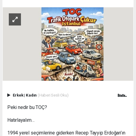
Erkek
|
Kadın
(Haberi Sesli Oku)
Peki nedir bu TOÇ?
Hatırlayalım…
1994 yerel seçimlerine giderken Recep Tayyip Erdoğan’ın