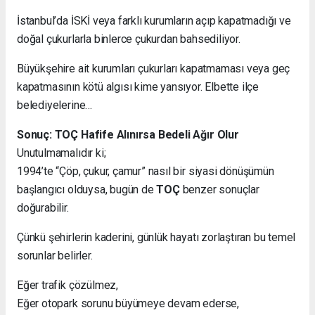
İstanbul’da İSKİ veya farklı kurumların açıp kapatmadığı ve
doğal çukurlarla binlerce çukurdan bahsediliyor.
Büyükşehire ait kurumları çukurları kapatmaması veya geç
kapatmasının kötü algısı kime yansıyor. Elbette ilçe
belediyelerine…
Sonuç: TOÇ Hafife Alınırsa Bedeli Ağır Olur
Unutulmamalıdır ki;
1994’te “Çöp, çukur, çamur” nasıl bir siyasi dönüşümün
başlangıcı olduysa, bugün de
TOÇ
benzer sonuçlar
doğurabilir.
Çünkü şehirlerin kaderini, günlük hayatı zorlaştıran bu temel
sorunlar belirler.
Eğer trafik çözülmez,
Eğer otopark sorunu büyümeye devam ederse,