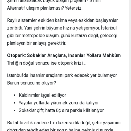
Şehri rahatlatacak büyük ulaşım projeleri? Sınırlı.
Alternatif ulaşım planlaması? Yetersiz.
Raylı sistemler eskiden kalma veya eskiden başlayanlar
zor bitti. Yani şehrin büyüme hızına yetişemiyor. İstanbul
gibi bir metropolde ulaşım, günü kurtaran değil, geleceği
planlayan bir anlayış gerektirir.
Otopark: Sokaklar Araçlara, İnsanlar Yollara Mahkûm
Trafiğin doğal sonucu ise otopark krizi…
İstanbul’da insanlar araçlarını park edecek yer bulamıyor.
Bunun sonucu ne oluyor?
Kaldırımlar işgal ediliyor
Yayalar yollarda yürümek zorunda kalıyor
Sokaklar çift, hatta üç sıra parkla kilitleniyor
Bu tablo artık sadece bir düzensizlik değil, şehir yaşamını
doğrudan tehdit eden bir sorun haline gelmiş durumda.