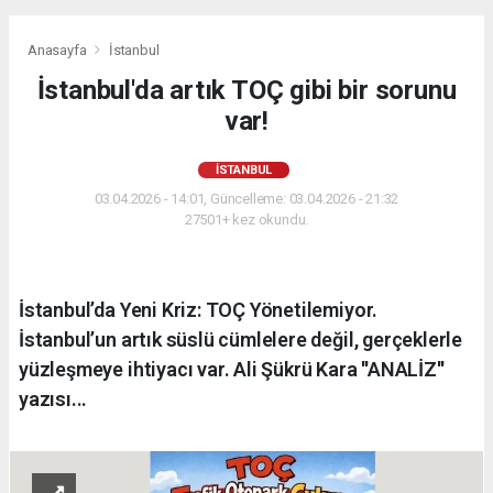
Anasayfa
İstanbul
İstanbul'da artık TOÇ gibi bir sorunu
var!
İSTANBUL
03.04.2026 - 14:01, Güncelleme: 03.04.2026 - 21:32
27501+ kez okundu.
İstanbul’da Yeni Kriz: TOÇ Yönetilemiyor.
İstanbul’un artık süslü cümlelere değil, gerçeklerle
yüzleşmeye ihtiyacı var. Ali Şükrü Kara ''ANALİZ''
yazısı...