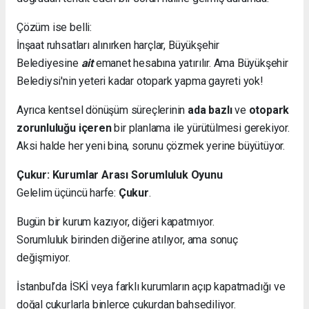
Çözüm ise belli:
İnşaat ruhsatları alınırken harçlar, Büyükşehir
Belediyesine
ait
emanet hesabına yatırılır. Ama Büyükşehir
Belediysi'nin yeteri kadar otopark yapma gayreti yok!
Ayrıca kentsel dönüşüm süreçlerinin
ada bazlı
ve
otopark
zorunluluğu içeren
bir planlama ile yürütülmesi gerekiyor.
Aksi halde her yeni bina, sorunu çözmek yerine büyütüyor.
Çukur: Kurumlar Arası Sorumluluk Oyunu
Gelelim üçüncü harfe:
Çukur
.
Bugün bir kurum kazıyor, diğeri kapatmıyor.
Sorumluluk birinden diğerine atılıyor, ama sonuç
değişmiyor.
İstanbul’da İSKİ veya farklı kurumların açıp kapatmadığı ve
doğal çukurlarla binlerce çukurdan bahsediliyor.