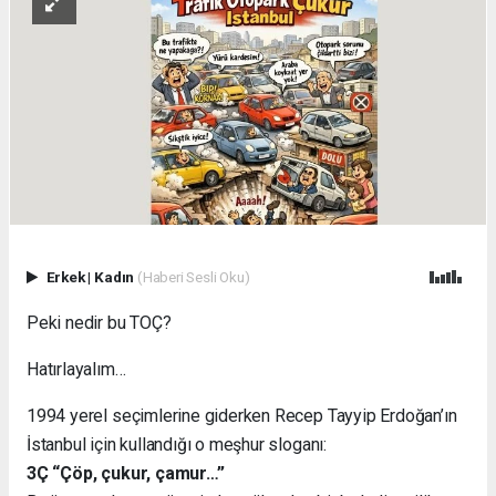
Erkek
|
Kadın
(Haberi Sesli Oku)
Peki nedir bu TOÇ?
Hatırlayalım…
1994 yerel seçimlerine giderken Recep Tayyip Erdoğan’ın
İstanbul için kullandığı o meşhur sloganı:
3Ç “Çöp, çukur, çamur…”