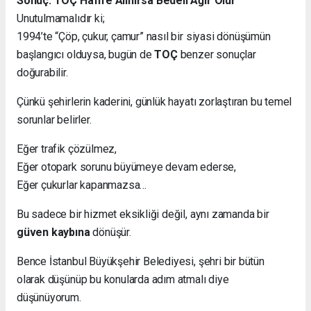
Sonuç: TOÇ Hafife Alınırsa Bedeli Ağır Olur
Unutulmamalıdır ki;
1994’te “Çöp, çukur, çamur” nasıl bir siyasi dönüşümün
başlangıcı olduysa, bugün de
TOÇ
benzer sonuçlar
doğurabilir.
Çünkü şehirlerin kaderini, günlük hayatı zorlaştıran bu temel
sorunlar belirler.
Eğer trafik çözülmez,
Eğer otopark sorunu büyümeye devam ederse,
Eğer çukurlar kapanmazsa…
Bu sadece bir hizmet eksikliği değil, aynı zamanda bir
güven kaybına
dönüşür.
Bence İstanbul Büyükşehir Belediyesi, şehri bir bütün
olarak düşünüp bu konularda adım atmalı diye
düşünüyorum.