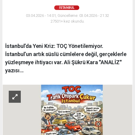
İSTANBUL
03.04.2026 - 14:01, Güncelleme: 03.04.2026 - 21:32
27501+ kez okundu.
İstanbul’da Yeni Kriz: TOÇ Yönetilemiyor.
İstanbul’un artık süslü cümlelere değil, gerçeklerle
yüzleşmeye ihtiyacı var. Ali Şükrü Kara ''ANALİZ''
yazısı...