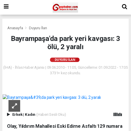
Anasayfa
Duyuru İlan
Bayrampaşa'da park yeri kavgası: 3
ölü, 2 yaralı
DUYURU İLAN
(İHA) - İhlas Haber Ajansı | 09.06.2010 - 11:05, Güncelleme: 01.09.2022 - 17:05
3731+ kez okundu.
Erkek
|
Kadın
(Haberi Sesli Oku)
Olay, Yıldırım Mahallesi Eski Edirne Asfaltı 129 numara