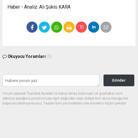
Haber - Analiz: Ali Şükrü KARA
Okuyucu Yorumları
(0)
Gönder
Yorum yazarak Topluluk Kuralları’nı kabul etmiş bulunuyor ve gophaber.com
sitesine yaptığınız yorumunuzla ilgili doğrudan veya dolaylı tüm sorumluluğu tek
başınıza üstleniyorsunuz. Yazılan tüm yorumlardan site yönetimi hiçbir şekilde
sorumlu tutulamaz.