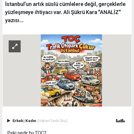
İstanbul’un artık süslü cümlelere değil, gerçeklerle
yüzleşmeye ihtiyacı var. Ali Şükrü Kara ''ANALİZ''
yazısı...
Erkek
|
Kadın
(Haberi Sesli Oku)
Peki nedir bu TOÇ?