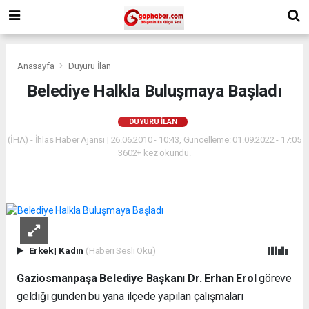
Anasayfa
Duyuru İlan
Belediye Halkla Buluşmaya Başladı
DUYURU İLAN
(İHA) - İhlas Haber Ajansı | 26.06.2010 - 10:43, Güncelleme: 01.09.2022 - 17:05
3602+ kez okundu.
Erkek
|
Kadın
(Haberi Sesli Oku)
Gaziosmanpaşa Belediye Başkanı Dr. Erhan Erol
göreve
geldiği günden bu yana ilçede yapılan çalışmaları