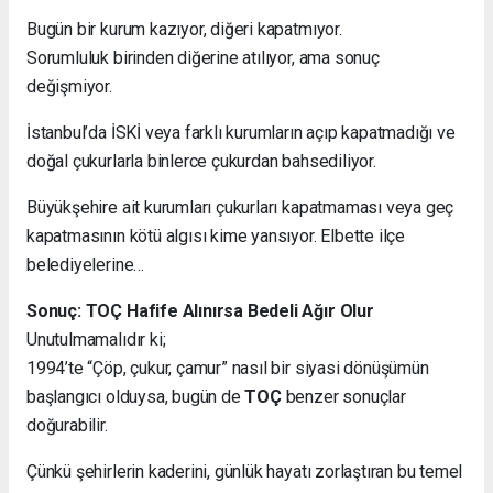
Bugün bir kurum kazıyor, diğeri kapatmıyor.
Sorumluluk birinden diğerine atılıyor, ama sonuç
değişmiyor.
İstanbul’da İSKİ veya farklı kurumların açıp kapatmadığı ve
doğal çukurlarla binlerce çukurdan bahsediliyor.
Büyükşehire ait kurumları çukurları kapatmaması veya geç
kapatmasının kötü algısı kime yansıyor. Elbette ilçe
belediyelerine…
Sonuç: TOÇ Hafife Alınırsa Bedeli Ağır Olur
Unutulmamalıdır ki;
1994’te “Çöp, çukur, çamur” nasıl bir siyasi dönüşümün
başlangıcı olduysa, bugün de
TOÇ
benzer sonuçlar
doğurabilir.
Çünkü şehirlerin kaderini, günlük hayatı zorlaştıran bu temel