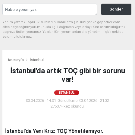
Gönder
Yorum yazarak Topluluk Kuralları’nı kabul etmiş bulunuyor ve gophaber.com
sitesine yaptığınız yorumunuzla ilgili doğrudan veya dolaylı tüm sorumluluğu tek
başınıza üstleniyorsunuz. Yazılan tüm yorumlardan site yönetimi hiçbir şekilde
sorumlu tutulamaz.
Anasayfa
İstanbul
İstanbul'da artık TOÇ gibi bir sorunu
var!
İSTANBUL
03.04.2026 - 14:01, Güncelleme: 03.04.2026 - 21:32
27507+ kez okundu.
İstanbul’da Yeni Kriz: TOÇ Yönetilemiyor.