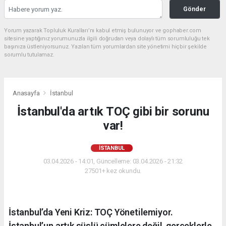
Gönder
Yorum yazarak Topluluk Kuralları’nı kabul etmiş bulunuyor ve gophaber.com
sitesine yaptığınız yorumunuzla ilgili doğrudan veya dolaylı tüm sorumluluğu tek
başınıza üstleniyorsunuz. Yazılan tüm yorumlardan site yönetimi hiçbir şekilde
sorumlu tutulamaz.
Anasayfa
İstanbul
İstanbul'da artık TOÇ gibi bir sorunu
var!
İSTANBUL
03.04.2026 - 14:01, Güncelleme: 03.04.2026 - 21:32
27501+ kez okundu.
İstanbul’da Yeni Kriz: TOÇ Yönetilemiyor.
İstanbul’un artık süslü cümlelere değil, gerçeklerle