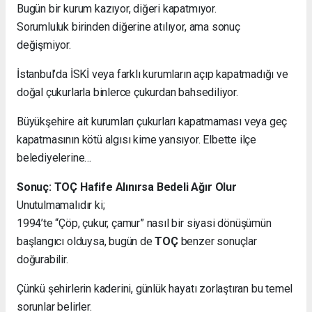
Bugün bir kurum kazıyor, diğeri kapatmıyor.
Sorumluluk birinden diğerine atılıyor, ama sonuç
değişmiyor.
İstanbul’da İSKİ veya farklı kurumların açıp kapatmadığı ve
doğal çukurlarla binlerce çukurdan bahsediliyor.
Büyükşehire ait kurumları çukurları kapatmaması veya geç
kapatmasının kötü algısı kime yansıyor. Elbette ilçe
belediyelerine…
Sonuç: TOÇ Hafife Alınırsa Bedeli Ağır Olur
Unutulmamalıdır ki;
1994’te “Çöp, çukur, çamur” nasıl bir siyasi dönüşümün
başlangıcı olduysa, bugün de
TOÇ
benzer sonuçlar
doğurabilir.
Çünkü şehirlerin kaderini, günlük hayatı zorlaştıran bu temel
sorunlar belirler.