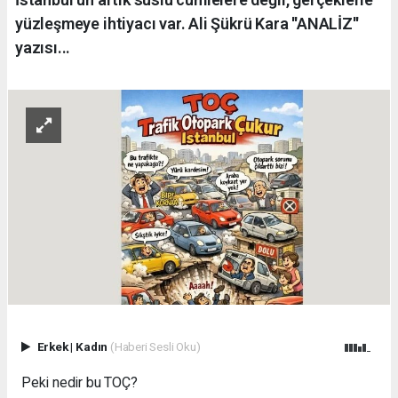
yüzleşmeye ihtiyacı var. Ali Şükrü Kara ''ANALİZ''
yazısı...
Erkek
|
Kadın
(Haberi Sesli Oku)
Peki nedir bu TOÇ?