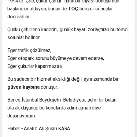
1994’te “Çöp, çukur, çamur” nasıl bir siyasi dönüşümün
başlangıcı olduysa, bugün de
TOÇ
benzer sonuçlar
doğurabilir.
Çünkü şehirlerin kaderini, günlük hayatı zorlaştıran bu temel
sorunlar belirler.
Eğer trafik çözülmez,
Eğer otopark sorunu büyümeye devam ederse,
Eğer çukurlar kapanmazsa…
Bu sadece bir hizmet eksikliği değil, aynı zamanda bir
güven kaybına
dönüşür.
Bence İstanbul Büyükşehir Belediyesi, şehri bir bütün
olarak düşünüp bu konularda adım atmalı diye
düşünüyorum.
Haber - Analiz: Ali Şükrü KARA