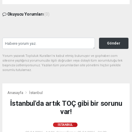
Okuyucu Yorumları
(0)
Gönder
Yorum yazarak Topluluk Kuralları’nı kabul etmiş bulunuyor ve gophaber.com
sitesine yaptığınız yorumunuzla ilgili doğrudan veya dolaylı tüm sorumluluğu tek
başınıza üstleniyorsunuz. Yazılan tüm yorumlardan site yönetimi hiçbir şekilde
sorumlu tutulamaz.
Anasayfa
İstanbul
İstanbul'da artık TOÇ gibi bir sorunu
var!
İSTANBUL