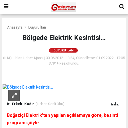
Anasayfa
Duyuru İlan
Bölgede Elektrik Kesintisi...
DUYURU İLAN
(İHA) - İhlas Haber Ajansı | 30.06.2012 - 13:24, Güncelleme: 01.09.2022 - 17:05
3791+ kez okundu.
Erkek
|
Kadın
(Haberi Sesli Oku)
Boğaziçi Elektrik’ten yapılan açıklamaya göre, kesinti
programı şöyle: