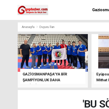
Gaziosm
Anasayfa
Duyuru İlan
GAZİOSMANPAŞA'YA BİR
Eyüpsul
ŞAMPİYONLUK DAHA
Mithat
GETİRDİLER.
kalacağı
'BU 