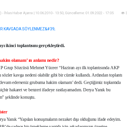
 - İhlas Haber Ajansı | 10.06.2010 - 13:50, Güncelleme: 01.09.2022 - 17:05
3
 ikinci toplantısını gerçekleştirdi.
hakim olamam’ ın anlamı nedir?
HP Grup Sözcüsü Mehmet Yüceer “Haziran ayı ilk toplantısında AKP
zler kavga nedeni olabilir gibi bir cümle kullandı. Ardından toplantı
devam ederseniz grubuma hakim olamam’ dedi. Geçtiğimiz toplantıda
içbir hakaret ve benzeri ifadeye rastlayamadım. Derya Yanık bu
um” şeklinde konuştu.
ster
rya Yanık “Yapılan konuşmaların nezaket dışı olduğunu ifade edeyim.
BB’de sadece bir örnekleme yaptığı için arkadaşımızın üzerine