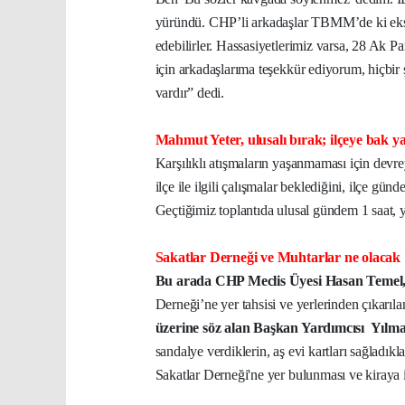
yüründü. CHP’li arkadaşlar TBMM’de ki eksi
edebilirler. Hassasiyetlerimiz varsa, 28 Ak Par
için arkadaşlarıma teşekkür ediyorum, hiçbir
vardır” dedi.
Mahmut Yeter, ulusalı bırak; ilçeye bak y
Karşılıklı atışmaların yaşanmaması için de
ilçe ile ilgili çalışmalar beklediğini, ilçe gü
Geçtiğimiz toplantıda ulusal gündem 1 saat,
Sakatlar Derneği ve Muhtarlar ne olacak
Bu arada CHP Meclis Üyesi Hasan Temel
Derneği’ne yer tahsisi ve yerlerinden çıkarıla
üzerine söz alan Başkan Yardımcısı Yılm
sandalye verdiklerin, aş evi kartları sağladıkl
Sakatlar Derneği'ne yer bulunması ve kiraya il