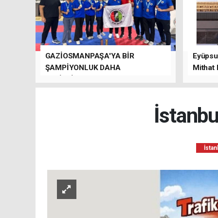
GAZİOSMANPAŞA'YA BİR
Eyüpsul
ŞAMPİYONLUK DAHA
Mithat
GETİRDİLER.
kalacağı
İstanbu
İstan