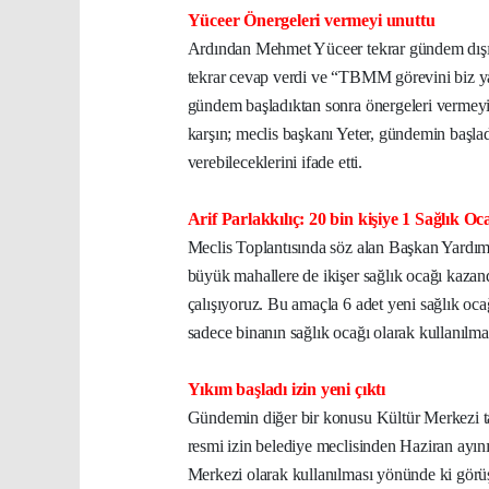
Yüceer Önergeleri vermeyi unuttu
Ardından Mehmet Yüceer tekrar gündem dışı s
tekrar cevap verdi ve “TBMM görevini biz ya
gündem başladıktan sonra önergeleri vermeyi 
karşın; meclis başkanı Yeter, gündemin başladı
verebileceklerini ifade etti.
Arif Parlakkılıç: 20 bin kişiye 1 Sağlık Oc
Meclis Toplantısında söz alan Başkan Yardımcı
büyük mahallere de ikişer sağlık ocağı kazand
çalışıyoruz. Bu amaçla 6 adet yeni sağlık ocağ
sadece binanın sağlık ocağı olarak kullanılma
Yıkım başladı izin yeni çıktı
Gündemin diğer bir konusu Kültür Merkezi tad
resmi izin belediye meclisinden Haziran ayını
Merkezi olarak kullanılması yönünde ki görüşle