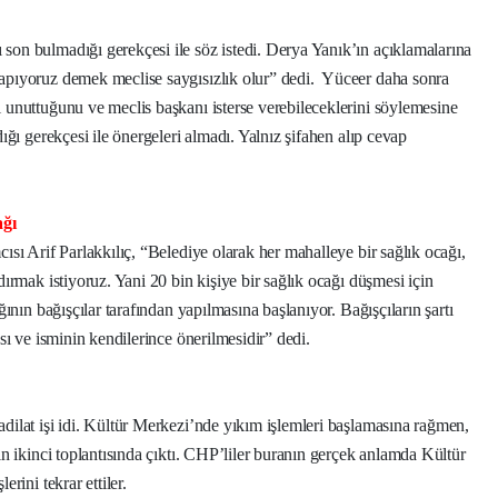
on bulmadığı gerekçesi ile söz istedi. Derya Yanık’ın açıklamalarına
pıyoruz demek meclise saygısızlık olur” dedi.
Yüceer daha sonra
unuttuğunu ve meclis başkanı isterse verebileceklerini söylemesine
ğı gerekçesi ile önergeleri almadı. Yalnız şifahen alıp cevap
ağı
sı Arif Parlakkılıç, “Belediye olarak her mahalleye bir sağlık ocağı,
ırmak istiyoruz. Yani 20 bin kişiye bir sağlık ocağı düşmesi için
ının bağışçılar tarafından yapılmasına başlanıyor. Bağışçıların şartı
sı ve isminin kendilerince önerilmesidir” dedi.
ilat işi idi. Kültür Merkezi’nde yıkım işlemleri başlamasına rağmen,
n ikinci toplantısında çıktı. CHP’liler buranın gerçek anlamda Kültür
rini tekrar ettiler.