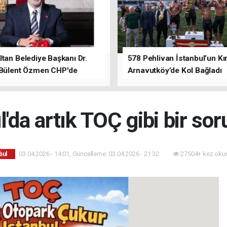
tan Belediye Başkanı Dr.
578 Pehlivan İstanbul’un Kır
 Bülent Özmen CHP'de
Arnavutköy’de Kol Bağladı
nı ifade etti.
l'da artık TOÇ gibi bir sor
03.04.2026 - 14:01, Güncelleme: 03.04.2026 - 21:32
27504+ kez oku
bul