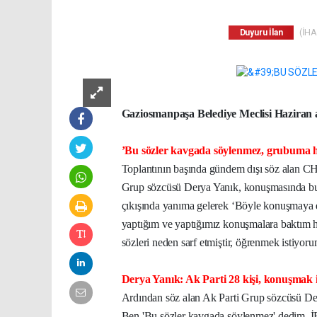
(İHA)
Duyuru İlan
Gaziosmanpaşa Belediye Meclisi Haziran ayı
’Bu sözler kavgada söylenmez, grubuma 
Toplantının başında gündem dışı söz alan C
Grup sözcüsü Derya Yanık, konuşmasında bu sö
çıkışında yanıma gelerek ‘Böyle konuşmaya 
yaptığım ve yaptığımız konuşmalara baktım h
sözleri neden sarf etmiştir, öğrenmek istiyor
Derya Yanık: Ak Parti 28 kişi, konuşmak i
Ardından söz alan Ak Parti Grup sözcüsü De
Ben 'Bu sözler kavgada söylenmez' dedim.
İ