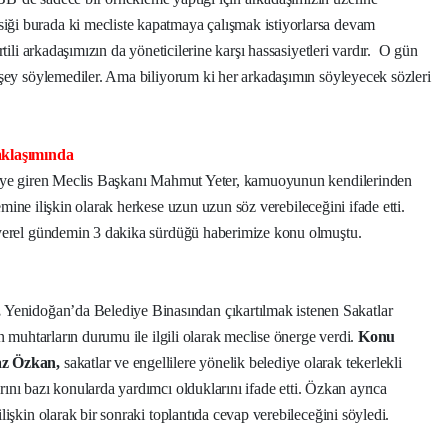
ği burada ki mecliste kapatmaya çalışmak istiyorlarsa devam
tili arkadaşımızın da yöneticilerine karşı hassasiyetleri vardır.
O gün
 şey söylemediler. Ama biliyorum ki her arkadaşımın söyleyecek sözleri
aklaşımında
vreye giren Meclis Başkanı Mahmut Yeter, kamuoyunun kendilerinden
ndemine ilişkin olarak herkese uzun uzun söz verebileceğini ifade etti.
 yerel gündemin 3 dakika sürdüğü haberimize konu olmuştu.
,
Yenidoğan’da Belediye Binasından çıkartılmak istenen Sakatlar
n muhtarların durumu ile ilgili olarak meclise önerge verdi.
Konu
az Özkan,
sakatlar ve engellilere yönelik belediye olarak tekerlekli
arını bazı konularda yardımcı olduklarını ifade etti. Özkan ayrıca
işkin olarak bir sonraki toplantıda cevap verebileceğini söyledi.