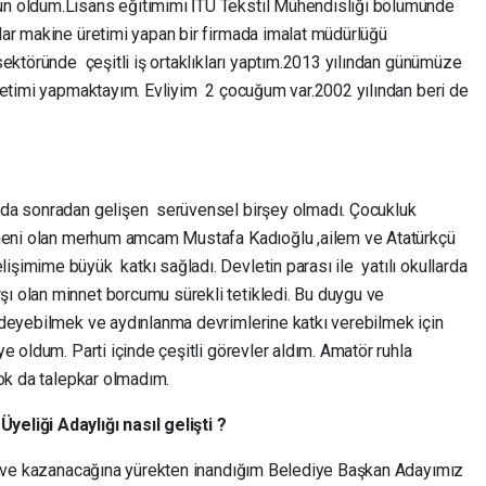
n oldum.Lisans eğitimimi İTÜ Tekstil Mühendisliği bölümünde
ar makine üretimi yapan bir firmada imalat müdürlüğü
sektöründe çeşitli iş ortaklıkları yaptım.2013 yılından günümüze
retimi yapmaktayım. Evliyim 2 çocuğum var.2002 yılından beri de
mda sonradan gelişen serüvensel birşey olmadı. Çocukluk
tmeni olan merhum amcam Mustafa Kadıoğlu ,ailem ve Atatürkçü
imime büyük katkı sağladı. Devletin parası ile yatılı okullarda
olan minnet borcumu sürekli tetikledi. Bu duygu ve
deyebilmek ve aydınlanma devrimlerine katkı verebilmek için
e oldum. Parti içinde çeşitli görevler aldım. Amatör ruhla
Çok da talepkar olmadım.
eliği Adaylığı nasıl gelişti ?
im ve kazanacağına yürekten inandığım Belediye Başkan Adayımız