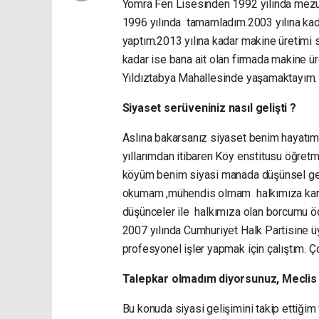
Yomra Fen Lisesinden 1992 yılında mezu
1996 yılında tamamladım.2003 yılına kad
yaptım.2013 yılına kadar makine üretimi 
kadar ise bana ait olan firmada makine ü
Yıldıztabya Mahallesinde yaşamaktayım.
Siyaset serüveniniz nasıl gelişti ?
Aslına bakarsanız siyaset benim hayatı
yıllarımdan itibaren Köy enstitusu öğre
köyüm benim siyasi manada düşünsel geliş
okumam ,mühendis olmam halkımıza karşı 
düşünceler ile halkımıza olan borcumu ö
2007 yılında Cumhuriyet Halk Partisine üy
profesyonel işler yapmak için çalıştım. 
Talepkar olmadım diyorsunuz, Meclis Üy
Bu konuda siyasi gelişimini takip ettiğ