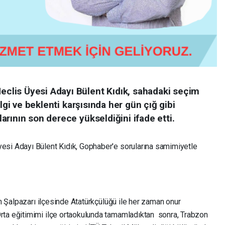
lis Üyesi Adayı Bülent Kıdık, sahadaki seçim
lgi ve beklenti karşısında her gün çığ gibi
rının son derece yükseldiğini ifade etti.
i Adayı Bülent Kıdık, Gophaber'e sorularına samimiyetle
n Şalpazarı ilçesinde Atatürkçülüğü ile her zaman onur
a eğitimimi ilçe ortaokulunda tamamladıktan sonra, Trabzon