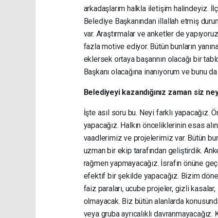
arkadaşlarım halkla iletişim halindeyiz. İ
Belediye Başkanından illallah etmiş durum
var. Araştırmalar ve anketler de yapıyoruz
fazla motive ediyor. Bütün bunların yanı
eklersek ortaya başarının olacağı bir ta
Başkanı olacağına inanıyorum ve bunu da
Belediyeyi kazandığınız zaman siz ney
İşte asıl soru bu. Neyi farklı yapacağız. 
yapacağız. Halkın önceliklerinin esas alı
vaadlerimiz ve projelerimiz var. Bütün bun
uzman bir ekip tarafından geliştirdik. Anke
rağmen yapmayacağız. İsrafın önüne geçe
efektif bir şekilde yapacağız. Bizim dön
faiz paraları, ucube projeler, gizli kasalar
olmayacak. Biz bütün alanlarda konusunda 
veya gruba ayrıcalıklı davranmayacağız. 