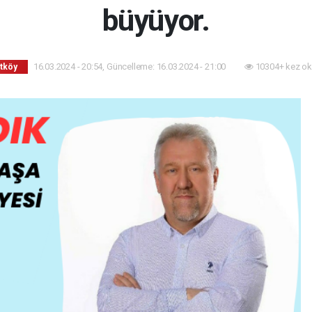
büyüyor.
16.03.2024 - 20:54, Güncelleme: 16.03.2024 - 21:00
10304+ kez ok
tköy