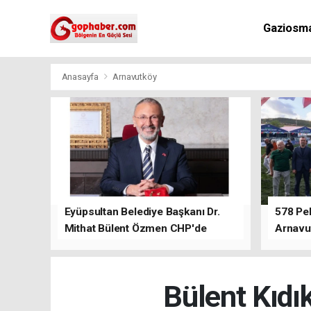
Gaziosm
Anasayfa
Arnavutköy
Eyüpsultan Belediye Başkanı Dr.
578 Peh
Mithat Bülent Özmen CHP'de
Arnavu
kalacağını ifade etti.
Bülent Kıdı