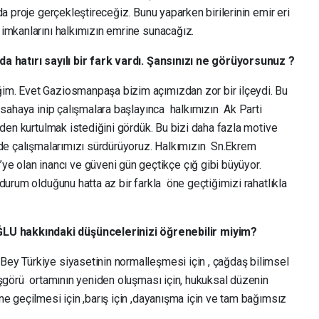
a proje gerçekleştireceğiz. Bunu yaparken birilerinin emir eri
imkanlarını halkımızın emrine sunacağız.
a hatırı sayılı bir fark vardı. Şansınızı ne görüyorsunuz ?
im. Evet Gaziosmanpaşa bizim açımızdan zor bir ilçeydi. Bu
t sahaya inip çalışmalara başlayınca halkımızın Ak Parti
den kurtulmak istediğini gördük. Bu bizi daha fazla motive
lde çalışmalarımızı sürdürüyoruz. Halkımızın Sn.Ekrem
lan inancı ve güveni gün geçtikçe çığ gibi büyüyor.
durum olduğunu hatta az bir farkla öne geçtiğimizi rahatlıkla
 hakkındaki düşüncelerinizi öğrenebilir miyim?
ey Türkiye siyasetinin normalleşmesi için , çağdaş bilimsel
şgörü ortamının yeniden oluşması için, hukuksal düzenin
e geçilmesi için ,barış için ,dayanışma için ve tam bağımsız