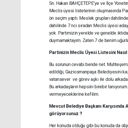
Sn. Hakan BAHÇETEPE’ye ve İlçe Yönetim k
Meclis üyesi listelerinin oluşmasında Par
ön seçim yaptı. Meslek grupları dahilind
dahilinde 7 nci sıradan Meclis üyesi ada
yok. Partimizin yerelde ve genelde iktida
duymamaktayım. Zaten 7 de benim uğurlu
Partinizin Meclis Üyesi Listesini Nas
Bu sorunun cevabı bende net. Muhteşem. L
edildiği, Gaziosmanpaşa Belediyesini k
vatansever ve görev aşkı ile dolu arkadaş
Bu arkadaşların hepsini birebir tanıyorum
vermeyeceklerine kefilim.
Mevcut Belediye Başkanı Karşısında A
görüyorsunuz ?
Her konuda olduğu gibi bu konuda da obje