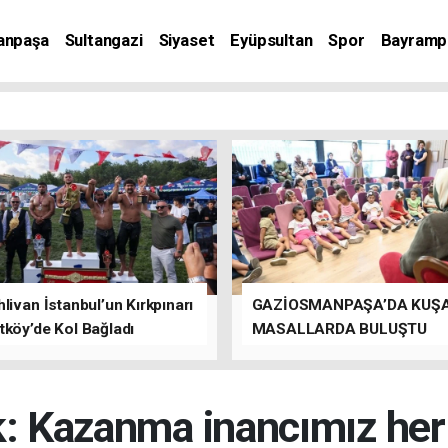
anpaşa
Sultangazi
Siyaset
Eyüpsultan
Spor
Bayramp
livan İstanbul’un Kırkpınarı
GAZİOSMANPAŞA’DA KUŞ
tköy’de Kol Bağladı
MASALLARDA BULUŞTU
k: Kazanma inancımız her 