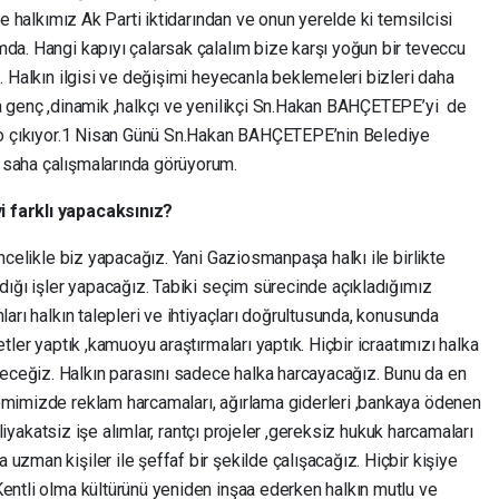
lçe halkımız Ak Parti iktidarından ve onun yerelde ki temsilcisi
da. Hangi kapıyı çalarsak çalalım bize karşı yoğun bir teveccu
. Halkın ilgisi ve değişimi heyecanla beklemeleri bizleri daha
na genç ,dinamik ,halkçı ve yenilikçi Sn.Hakan BAHÇETEPE’yi de
blo çıkıyor.1 Nisan Günü Sn.Hakan BAHÇETEPE’nin Belediye
 saha çalışmalarında görüyorum.
i farklı yapacaksınız?
Öncelikle biz yapacağız. Yani Gaziosmanpaşa halkı ile birlikte
ndığı işler yapacağız. Tabiki seçim sürecinde açıkladığımız
ları halkın talepleri ve ihtiyaçları doğrultusunda, konusunda
tler yaptık ,kamuoyu araştırmaları yaptık. Hiçbir icraatımızı halka
ceğiz. Halkın parasını sadece halka harcayacağız. Bunu da en
emimizde reklam harcamaları, ağırlama giderleri ,bankaya ödenen
, liyakatsiz işe alımlar, rantçı projeler ,gereksiz hukuk harcamaları
uzman kişiler ile şeffaf bir şekilde çalışacağız. Hiçbir kişiye
Kentli olma kültürünü yeniden inşaa ederken halkın mutlu ve