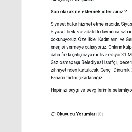
Son olarak ne eklemek ister siniz ?
Siyaset halka hizmet etme aracıdır. Siya
Siyaset herkese adaletli davranma sahnesi
dokunuyoruz. Özellikle Kadınların ve Gen
enerjisi vermeye çalışıyoruz. Onların kalp
daha fazla çalışmaya motive ediyor.31 Ma
Gaziosmapaşa Belediyesi israfçı , becerik
zihniyetinden kurtulacak, Genç , Dinamik
Baharın tadını çıkartacağız.
Hepinizi saygı ve sevgilerimle selamlı
Okuyucu Yorumları
(0)