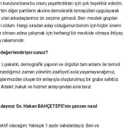
uruluna bana bu onuru yaşattırdıkları için çok teşekkür ederim.
tim diğer partilerin aksine demokratik temayülleri uygulayarak
e olan arkadaşlarımız ön seçime girmedi. Ben meslek grupları
yı oldum. Hangi sıradan aday olduğumun benim için hiçbir önemi
r olması adına çalışmak için herhangi bir mevkide olmaya ihtiyaç
 rakamımdır.
ıl değerlendiriyorsunuz?
iyakatin, demografik yapının ve örgütün tam anlamı ile temsil
azandığımız zaman yönetim zaafiyeti asla yaşamayacağımız,
larımızdan oluşan bir anlayışla oluşturulmuş bir gruba sahibiz.
. Adalet ,hukuk ve hizmet anlayışından asla taviz
dayınız Sn. Hakan BAHÇETEPE’nin şansını nasıl
ktif olacağım. Yaklaşık 1 aydır sahalardayız. Ben ve