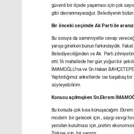
güvenli bir ilçede yaşaması için çok sayıd
gibi davranmayacağız. Belediyenin bütün 
Bir önceki seçimde Ak Parti ile aranızd
Bu soruya da samimiyetle cevap vereceğ
yarışa girerken bunun farkındaydık. Faka
Belediyeciliğinden ve Ak Parti zihniyetin
etti.16 mahallede her gün yoğun bir şeki
İMAMOĞLU’na ve Sn.Hakan BAHÇETEPE’ye o
Yaptırdığımız anketlerde ise başabaş bir 
söyleyebilirim.
Konusu açılmışken Sn.Ekrem İMAMOĞLU
Bu konuda çok kısa konuşacağım. Ekrem B
modern bir gelecek için , saygı sevgi ho
yeniden kurulması için ,üretim ekonomisin
Türkiye için bir şanstır.