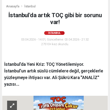
Anasayfa
İstanbul
İstanbul'da artık TOÇ gibi bir sorunu
var!
İSTANBUL
03.04.2026 - 14:01, Güncelleme: 03.04.2026 - 21:32
27510+ kez okundu.
İstanbul’da Yeni Kriz: TOÇ Yönetilemiyor.
İstanbul’un artık süslü cümlelere değil, gerçeklerle
yüzleşmeye ihtiyacı var. Ali Şükrü Kara ''ANALİZ''
yazısı...