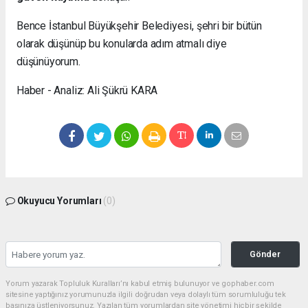
Bence İstanbul Büyükşehir Belediyesi, şehri bir bütün
olarak düşünüp bu konularda adım atmalı diye
düşünüyorum.
Haber - Analiz: Ali Şükrü KARA
Okuyucu Yorumları
(0)
Gönder
Yorum yazarak Topluluk Kuralları’nı kabul etmiş bulunuyor ve gophaber.com
sitesine yaptığınız yorumunuzla ilgili doğrudan veya dolaylı tüm sorumluluğu tek
başınıza üstleniyorsunuz. Yazılan tüm yorumlardan site yönetimi hiçbir şekilde