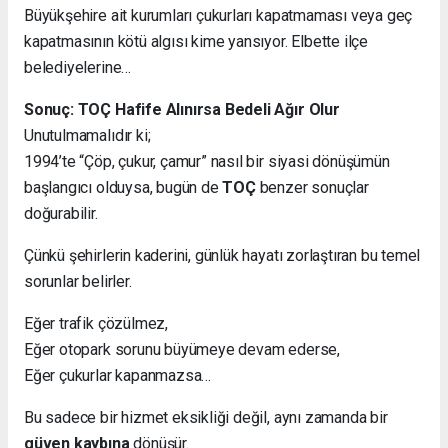
Büyükşehire ait kurumları çukurları kapatmaması veya geç
kapatmasının kötü algısı kime yansıyor. Elbette ilçe
belediyelerine…
Sonuç: TOÇ Hafife Alınırsa Bedeli Ağır Olur
Unutulmamalıdır ki;
1994’te “Çöp, çukur, çamur” nasıl bir siyasi dönüşümün
başlangıcı olduysa, bugün de
TOÇ
benzer sonuçlar
doğurabilir.
Çünkü şehirlerin kaderini, günlük hayatı zorlaştıran bu temel
sorunlar belirler.
Eğer trafik çözülmez,
Eğer otopark sorunu büyümeye devam ederse,
Eğer çukurlar kapanmazsa…
Bu sadece bir hizmet eksikliği değil, aynı zamanda bir
güven kaybına
dönüşür.