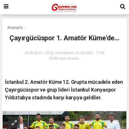
Anasayfa
Çayırgücüspor 1. Amatör Küme'de...
01.06.2015 - 20:42, Güncelleme: 01.09.2022 - 17:05
3690+ kez okundu.
İstanbul 2. Amatör Küme 12. Grupta mücadele eden
Çayırgücüspor ve grup lideri İstanbul Konyaspor
Yıldıztabya stadında karşı karşıya geldiler.