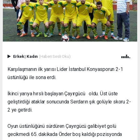
Erkek
|
Kadın
(Haberi Sesli Oku)
Karşılaşmanın ilk yarısı Lider İstanbul Konyasporun 2-1
üstünlüğü ile sona erdi.
İkinci yarıya hırslı başlayan Çayırgücü oldu. Üst üste
geliştirdiği ataklar sonucunda Serdarın şık golüyle skoru 2-
2 ye getirdi.
Oyun üstünlüğünü sürdüren Çayırgücü galibiyet golü
gecikmedi 65. dakikada Önder boş kaldığı pozisyonda