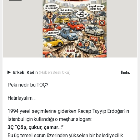
Erkek
|
Kadın
(Haberi Sesli Oku)
Peki nedir bu TOÇ?
Hatırlayalım…
1994 yerel seçimlerine giderken Recep Tayyip Erdoğan’ın
İstanbul için kullandığı o meşhur sloganı:
3Ç “Çöp, çukur, çamur…”
Bu üç temel sorun üzerinden yükselen bir belediyecilik