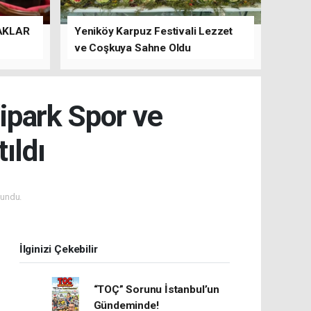
AKLAR
Yeniköy Karpuz Festivali Lezzet
ve Coşkuya Sahne Oldu
dipark Spor ve
ıldı
undu.
İlginizi Çekebilir
“TOÇ” Sorunu İstanbul’un
Gündeminde!