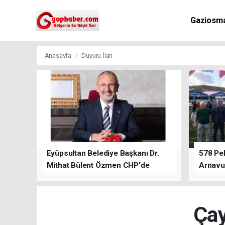
Gaziosm
Anasayfa
Duyuru İlan
Eyüpsultan Belediye Başkanı Dr.
578 Peh
Mithat Bülent Özmen CHP'de
Arnavu
kalacağını ifade etti.
Çay