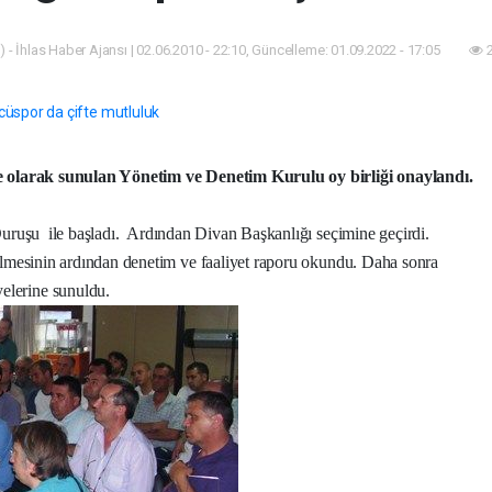
 - İhlas Haber Ajansı | 02.06.2010 - 22:10, Güncelleme: 01.09.2022 - 17:05
2
te olarak sunulan Yönetim ve Denetim Kurulu oy birliği onaylandı.
Duruşu
ile başladı.
Ardından Divan Başkanlığı seçimine geçirdi.
ilmesinin ardından denetim ve faaliyet raporu okundu. Daha sonra
elerine sunuldu.