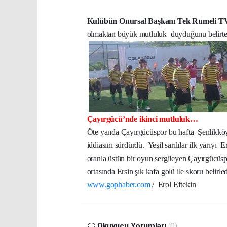
Kulübün Onursal Başkanı Tek Rumeli TV
olmaktan büyük mutluluk
duyduğunu belirter
Çayırgücü’nde ikinci mutluluk…
Öte yanda Çayırgücüspor bu hafta
Şenlikköy
iddiasını sürdürdü.
Yeşil sarılılar ilk yarıyı
Er
oranla üstün bir oyun sergileyen Çayırgücüs
ortasında Ersin şık kafa golü ile skoru belirle
www.gophaber.com
/ Erol Eftekin
Okuyucu Yorumları
(0)