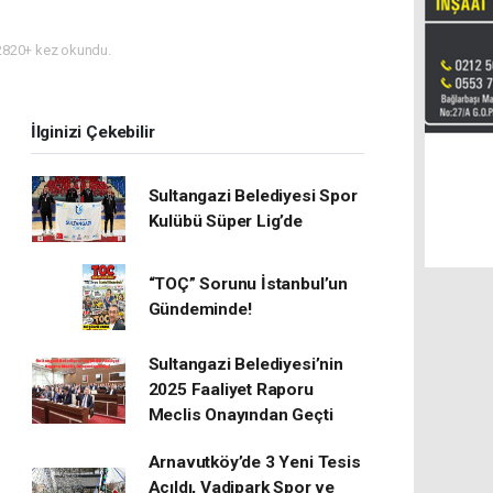
820+ kez okundu.
İlginizi Çekebilir
Sultangazi Belediyesi Spor
Kulübü Süper Lig’de
“TOÇ” Sorunu İstanbul’un
Gündeminde!
Sultangazi Belediyesi’nin
2025 Faaliyet Raporu
Meclis Onayından Geçti
Arnavutköy’de 3 Yeni Tesis
Açıldı, Vadipark Spor ve