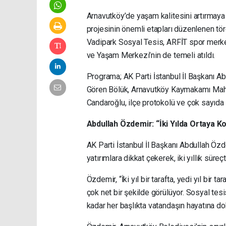
Arnavutköy’de yaşam kalitesini artırmaya
projesinin önemli etapları düzenlenen tör
Vadipark Sosyal Tesis, ARFİT spor merkez
ve Yaşam Merkezi’nin de temeli atıldı.
Programa; AK Parti İstanbul İl Başkanı Ab
Gören Bölük, Arnavutköy Kaymakamı Mah
Candaroğlu, ilçe protokolü ve çok sayıda 
Abdullah Özdemir: “İki Yılda Ortaya 
AK Parti İstanbul İl Başkanı Abdullah Özd
yatırımlara dikkat çekerek, iki yıllık süre
Özdemir, “İki yıl bir tarafta, yedi yıl bir
çok net bir şekilde görülüyor. Sosyal tesi
kadar her başlıkta vatandaşın hayatına dok