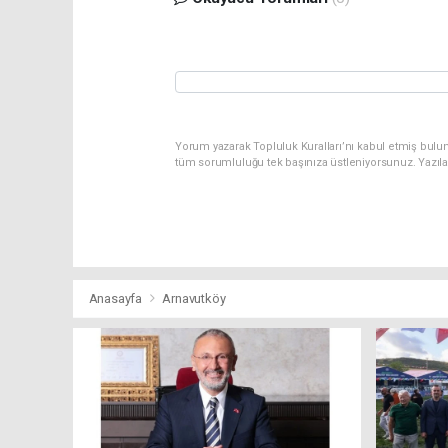
Yorum yazarak Topluluk Kuralları’nı kabul etmiş bulu
tüm sorumluluğu tek başınıza üstleniyorsunuz. Yazıl
Anasayfa
Arnavutköy