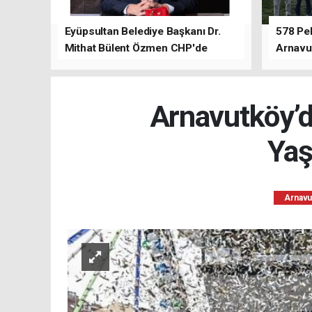
Eyüpsultan Belediye Başkanı Dr.
578 Peh
Mithat Bülent Özmen CHP'de
Arnavu
kalacağını ifade etti.
Arnavutköy’de
Yaş
Arnavu