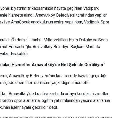
 yönelik yatırımlar kapsamında hayata geçirilen Vadipark
enle hizmete alındı. Arnavutköy Belediyesi tarafından yapılan
i ve ArnaÇocuk anaokulunun açılışı yapılırken, Vadipark Spor
dullah Özdemir, İstanbul Milletvekilleri Halis Dalkılıç ve Seda
mut Hersanlıoğlu, Arnavutköy Belediye Başkanı Mustafa
vatandaş katıldı.
Konulan Hizmetler Arnavutköy’de Net Şekilde Görülüyor”
emir, Arnavutköy Belediyesi’nin kısa sürede hayata geçirdiği
çte ilçede önemli bir dönüşüm yaşandığını ifade etti.
 tarafta… Arnavutköy’de bu süre zarfında ortaya konulan hizmetler
slerden spor alanlarına, eğitim yatırımlarından yaşam alanlarına
unan işler hayata geçirildi” dedi.