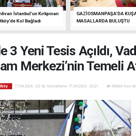
livan İstanbul’un Kırkpınarı
GAZİOSMANPAŞA’DA KUŞ
tköy’de Kol Bağladı
MASALLARDA BULUŞTU
 3 Yeni Tesis Açıldı, Va
am Merkezi’nin Temeli At
17.04.2026 - 20:18, Güncelleme: 17.04.2026 - 20:21
39660+ kez ok
tköy