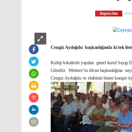
(İHA)
Duyuru İlan
Cengiz Aydoğdu
başkanlığında ki tek lis
Kulüp lokalinde yapılan
genel kurul Saygı 
Gündüz
Metiner’in divan başkanlığına
seç
Cengiz Aydoğdu ve ekibinin listesi kongre üy