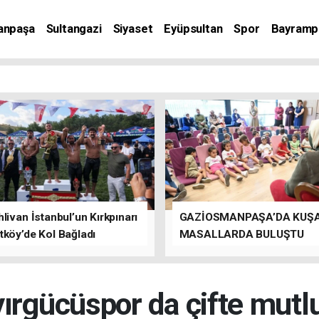
anpaşa
Sultangazi
Siyaset
Eyüpsultan
Spor
Bayramp
livan İstanbul’un Kırkpınarı
GAZİOSMANPAŞA’DA KUŞ
tköy’de Kol Bağladı
MASALLARDA BULUŞTU
ırgücüspor da çifte mutl