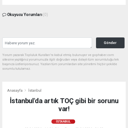
Okuyucu Yorumları
(0)
Gönder
Yorum yazarak Topluluk Kuralları’nı kabul etmiş bulunuyor ve gophaber.com
sitesine yaptığınız yorumunuzla ilgili doğrudan veya dolaylı tüm sorumluluğu tek
başınıza üstleniyorsunuz. Yazılan tüm yorumlardan site yönetimi hiçbir şekilde
sorumlu tutulamaz.
Anasayfa
İstanbul
İstanbul'da artık TOÇ gibi bir sorunu
var!
İSTANBUL