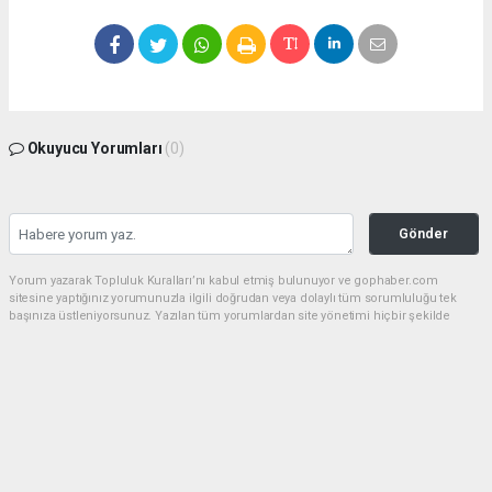
Okuyucu Yorumları
(0)
Gönder
Yorum yazarak Topluluk Kuralları’nı kabul etmiş bulunuyor ve gophaber.com
sitesine yaptığınız yorumunuzla ilgili doğrudan veya dolaylı tüm sorumluluğu tek
başınıza üstleniyorsunuz. Yazılan tüm yorumlardan site yönetimi hiçbir şekilde
sorumlu tutulamaz.
haber paketi
haber scripti
haber yazılımı
Tüm hakları saklı tutulmaktadır.Copyright 2026©