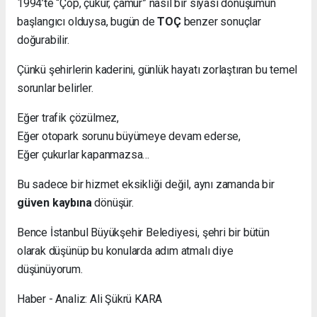
1994’te “Çöp, çukur, çamur” nasıl bir siyasi dönüşümün
başlangıcı olduysa, bugün de
TOÇ
benzer sonuçlar
doğurabilir.
Çünkü şehirlerin kaderini, günlük hayatı zorlaştıran bu temel
sorunlar belirler.
Eğer trafik çözülmez,
Eğer otopark sorunu büyümeye devam ederse,
Eğer çukurlar kapanmazsa…
Bu sadece bir hizmet eksikliği değil, aynı zamanda bir
güven kaybına
dönüşür.
Bence İstanbul Büyükşehir Belediyesi, şehri bir bütün
olarak düşünüp bu konularda adım atmalı diye
düşünüyorum.
Haber - Analiz: Ali Şükrü KARA