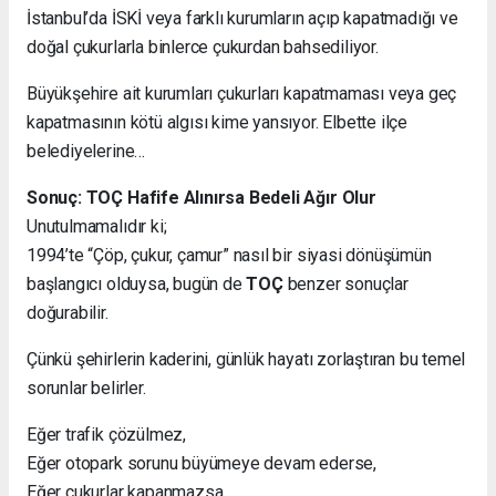
İstanbul’da İSKİ veya farklı kurumların açıp kapatmadığı ve
doğal çukurlarla binlerce çukurdan bahsediliyor.
Büyükşehire ait kurumları çukurları kapatmaması veya geç
kapatmasının kötü algısı kime yansıyor. Elbette ilçe
belediyelerine…
Sonuç: TOÇ Hafife Alınırsa Bedeli Ağır Olur
Unutulmamalıdır ki;
1994’te “Çöp, çukur, çamur” nasıl bir siyasi dönüşümün
başlangıcı olduysa, bugün de
TOÇ
benzer sonuçlar
doğurabilir.
Çünkü şehirlerin kaderini, günlük hayatı zorlaştıran bu temel
sorunlar belirler.
Eğer trafik çözülmez,
Eğer otopark sorunu büyümeye devam ederse,
Eğer çukurlar kapanmazsa…