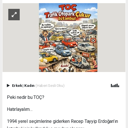
Erkek
|
Kadın
(Haberi Sesli Oku)
Peki nedir bu TOÇ?
Hatırlayalım…
1994 yerel seçimlerine giderken Recep Tayyip Erdoğan’ın