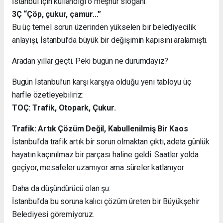
İstanbul için kullandığı o meşhur sloganı:
3Ç “Çöp, çukur, çamur…”
Bu üç temel sorun üzerinden yükselen bir belediyecilik
anlayışı, İstanbul’da büyük bir değişimin kapısını aralamıştı.
Aradan yıllar geçti. Peki bugün ne durumdayız?
Bugün İstanbul’un karşı karşıya olduğu yeni tabloyu üç
harfle özetleyebiliriz:
TOÇ: Trafik, Otopark, Çukur.
Trafik: Artık Çözüm Değil, Kabullenilmiş Bir Kaos
İstanbul’da trafik artık bir sorun olmaktan çıktı, adeta günlük
hayatın kaçınılmaz bir parçası haline geldi. Saatler yolda
geçiyor, mesafeler uzamıyor ama süreler katlanıyor.
Daha da düşündürücü olan şu:
İstanbul’da bu soruna kalıcı çözüm üreten bir Büyükşehir
Belediyesi göremiyoruz.