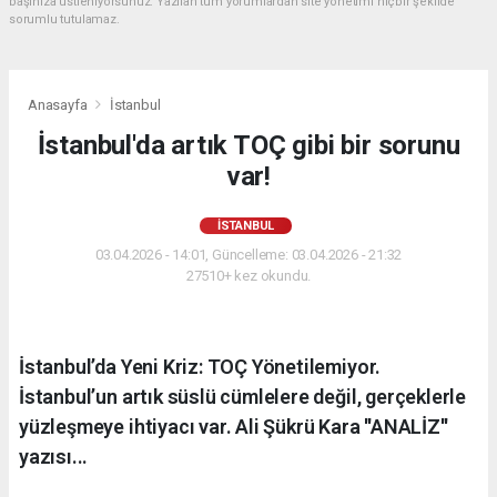
başınıza üstleniyorsunuz. Yazılan tüm yorumlardan site yönetimi hiçbir şekilde
sorumlu tutulamaz.
Anasayfa
İstanbul
İstanbul'da artık TOÇ gibi bir sorunu
var!
İSTANBUL
03.04.2026 - 14:01, Güncelleme: 03.04.2026 - 21:32
27510+ kez okundu.
İstanbul’da Yeni Kriz: TOÇ Yönetilemiyor.
İstanbul’un artık süslü cümlelere değil, gerçeklerle
yüzleşmeye ihtiyacı var. Ali Şükrü Kara ''ANALİZ''
yazısı...