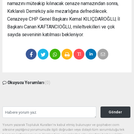
namazını müteakip kılınacak cenaze namazından sonra,
Kırklareli Demirköy aile mezarlığına defnedilecek.
Cenazeye CHP Genel Başkanı Kemal KILIÇDAROĞLU, İl
Başkanı Canan KAFTANCIOĞLU, mileltvekilleri ve çok
sayıda seveninin katılması bekleniyor.
Okuyucu Yorumları
(0)
Gönder
Yorum yazarak Topluluk Kuralları’nı kabul etmiş bulunuyor ve gophaber.com
sitesine yaptığınız yorumunuzla ilgili doğrudan veya dolaylı tüm sorumluluğu tek