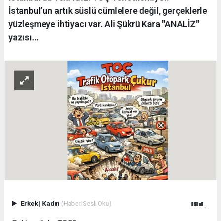
İstanbul’un artık süslü cümlelere değil, gerçeklerle
yüzleşmeye ihtiyacı var. Ali Şükrü Kara ''ANALİZ''
yazısı...
Erkek
|
Kadın
(Haberi Sesli Oku)