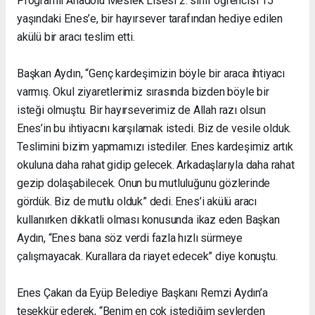
Programlı Anadolu Meslek Lisesi 2. sınıf öğrencisi 15
yaşındaki Enes’e, bir hayırsever tarafından hediye edilen
akülü bir aracı teslim etti.
Başkan Aydın, “Genç kardeşimizin böyle bir araca ihtiyacı
varmış. Okul ziyaretlerimiz sırasında bizden böyle bir
isteği olmuştu. Bir hayırseverimiz de Allah razı olsun
Enes’in bu ihtiyacını karşılamak istedi. Biz de vesile olduk.
Teslimini bizim yapmamızı istediler. Enes kardeşimiz artık
okuluna daha rahat gidip gelecek. Arkadaşlarıyla daha rahat
gezip dolaşabilecek. Onun bu mutluluğunu gözlerinde
gördük. Biz de mutlu olduk” dedi. Enes’i akülü aracı
kullanırken dikkatli olması konusunda ikaz eden Başkan
Aydın, “Enes bana söz verdi fazla hızlı sürmeye
çalışmayacak. Kurallara da riayet edecek” diye konuştu.
Enes Çakan da Eyüp Belediye Başkanı Remzi Aydın’a
teşekkür ederek, “Benim en çok istediğim şeylerden