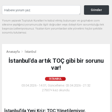
Gönder
Yorum yazarak Topluluk Kuralları’nı kabul etmiş bulunuyor ve gophaber.com
sitesine yaptığınız yorumunuzla ilgili doğrudan veya dolaylı tüm sorumluluğu tek
başınıza üstleniyorsunuz. Yazılan tüm yorumlardan site yönetimi hiçbir şekilde
sorumlu tutulamaz.
Anasayfa
İstanbul
İstanbul'da artık TOÇ gibi bir sorunu
var!
İSTANBUL
03.04.2026 - 14:01, Güncelleme: 03.04.2026 - 21:32
27507+ kez okundu.
İstanbul’da Yeni Kriz: TOÇ Yönetilemiyor.