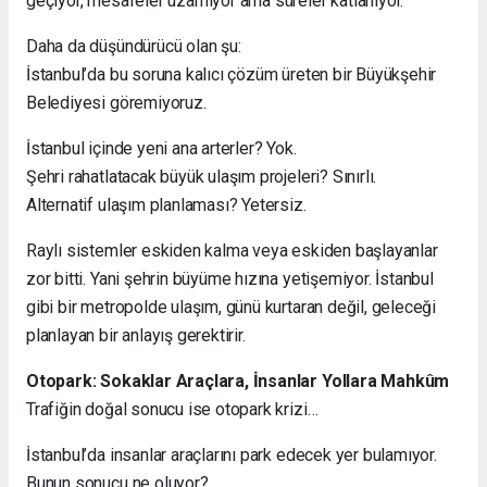
geçiyor, mesafeler uzamıyor ama süreler katlanıyor.
Daha da düşündürücü olan şu:
İstanbul’da bu soruna kalıcı çözüm üreten bir Büyükşehir
Belediyesi göremiyoruz.
İstanbul içinde yeni ana arterler? Yok.
Şehri rahatlatacak büyük ulaşım projeleri? Sınırlı.
Alternatif ulaşım planlaması? Yetersiz.
Raylı sistemler eskiden kalma veya eskiden başlayanlar
zor bitti. Yani şehrin büyüme hızına yetişemiyor. İstanbul
gibi bir metropolde ulaşım, günü kurtaran değil, geleceği
planlayan bir anlayış gerektirir.
Otopark: Sokaklar Araçlara, İnsanlar Yollara Mahkûm
Trafiğin doğal sonucu ise otopark krizi…
İstanbul’da insanlar araçlarını park edecek yer bulamıyor.
Bunun sonucu ne oluyor?