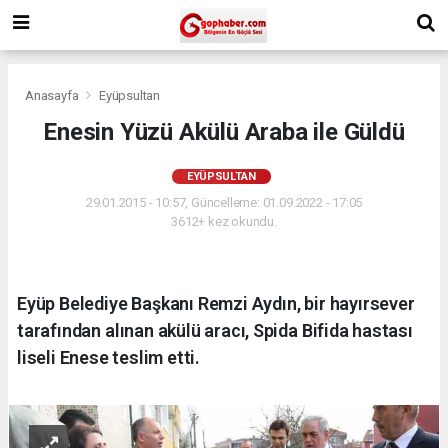
Anasayfa
Eyüpsultan
Enesin Yüzü Akülü Araba ile Güldü
EYÜPSULTAN
29.01.2015 - 10:57, Güncelleme: 01.09.2022 - 17:05
3612+ kez okundu.
Eyüp Belediye Başkanı Remzi Aydın, bir hayırsever
tarafından alınan akülü aracı, Spida Bifida hastası
liseli Enese teslim etti.