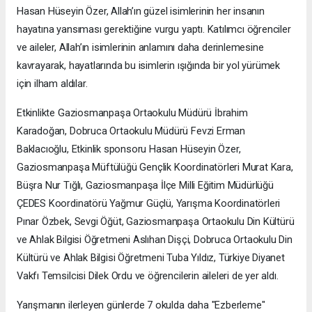
Hasan Hüseyin Özer, Allah’ın güzel isimlerinin her insanın
hayatına yansıması gerektiğine vurgu yaptı. Katılımcı öğrenciler
ve aileler, Allah’ın isimlerinin anlamını daha derinlemesine
kavrayarak, hayatlarında bu isimlerin ışığında bir yol yürümek
için ilham aldılar.
Etkinlikte Gaziosmanpaşa Ortaokulu Müdürü İbrahim
Karadoğan, Dobruca Ortaokulu Müdürü Fevzi Erman
Baklacıoğlu, Etkinlik sponsoru Hasan Hüseyin Özer,
Gaziosmanpaşa Müftülüğü Gençlik Koordinatörleri Murat Kara,
Büşra Nur Tığlı, Gaziosmanpaşa İlçe Milli Eğitim Müdürlüğü
ÇEDES Koordinatörü Yağmur Güçlü, Yarışma Koordinatörleri
Pınar Özbek, Sevgi Öğüt, Gaziosmanpaşa Ortaokulu Din Kültürü
ve Ahlak Bilgisi Öğretmeni Aslıhan Dişçi, Dobruca Ortaokulu Din
Kültürü ve Ahlak Bilgisi Öğretmeni Tuba Yıldız, Türkiye Diyanet
Vakfı Temsilcisi Dilek Ordu ve öğrencilerin aileleri de yer aldı.
Yarışmanın ilerleyen günlerde 7 okulda daha "Ezberleme"