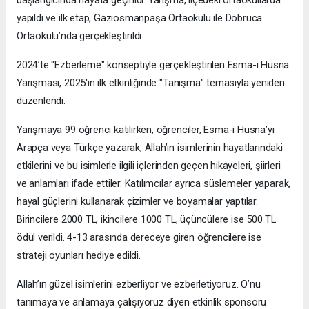
yapıldı ve ilk etap, Gaziosmanpaşa Ortaokulu ile Dobruca
Ortaokulu’nda gerçekleştirildi.
2024’te "Ezberleme" konseptiyle gerçekleştirilen Esma-i Hüsna
Yarışması, 2025'in ilk etkinliğinde "Tanışma" temasıyla yeniden
düzenlendi.
Yarışmaya 99 öğrenci katılırken, öğrenciler, Esma-i Hüsna’yı
Arapça veya Türkçe yazarak, Allah’ın isimlerinin hayatlarındaki
etkilerini ve bu isimlerle ilgili içlerinden geçen hikayeleri, şiirleri
ve anlamları ifade ettiler. Katılımcılar ayrıca süslemeler yaparak,
hayal güçlerini kullanarak çizimler ve boyamalar yaptılar.
Birincilere 2000 TL, ikincilere 1000 TL, üçüncülere ise 500 TL
ödül verildi. 4-13 arasında dereceye giren öğrencilere ise
strateji oyunları hediye edildi.
Allah’ın güzel isimlerini ezberliyor ve ezberletiyoruz. O’nu
tanımaya ve anlamaya çalışıyoruz diyen etkinlik sponsoru