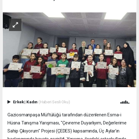
Erkek
|
Kadın
(Haberi Sesli Oku)
Gaziosmanpaşa Müftülüğü tarafından düzenlenen Esma-i
Hüsna Tanışma Yarışması, "Çevreme Duyarlıyım, Değerlerime
Sahip Çıkıyorum" Projesi (ÇEDES) kapsamında, Üç Aylar’ın
başlangıcında hayata geçirildi. Yarışma, ilçedeki ortaokullarda