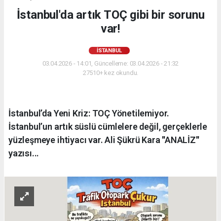
İstanbul'da artık TOÇ gibi bir sorunu
var!
İSTANBUL
03.04.2026 - 14:01, Güncelleme: 03.04.2026 - 21:32
27510+ kez okundu.
İstanbul’da Yeni Kriz: TOÇ Yönetilemiyor.
İstanbul’un artık süslü cümlelere değil, gerçeklerle
yüzleşmeye ihtiyacı var. Ali Şükrü Kara ''ANALİZ''
yazısı...