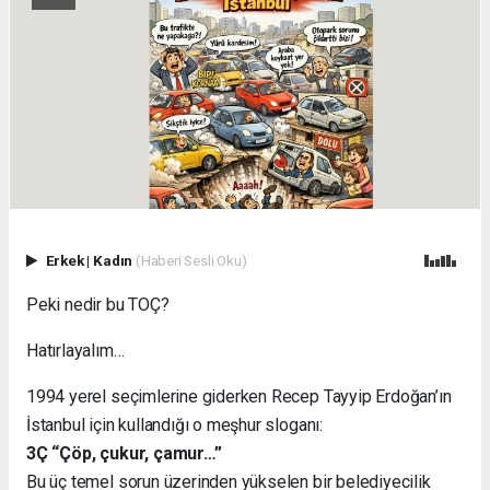
Erkek
|
Kadın
(Haberi Sesli Oku)
Peki nedir bu TOÇ?
Hatırlayalım…
1994 yerel seçimlerine giderken Recep Tayyip Erdoğan’ın
İstanbul için kullandığı o meşhur sloganı:
3Ç “Çöp, çukur, çamur…”
Bu üç temel sorun üzerinden yükselen bir belediyecilik