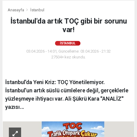
Anasayfa
İstanbul
İstanbul'da artık TOÇ gibi bir sorunu
var!
İSTANBUL
03.04.2026 - 14:01, Güncelleme: 03.04.2026 - 21:32
27504+ kez okundu.
İstanbul’da Yeni Kriz: TOÇ Yönetilemiyor.
İstanbul’un artık süslü cümlelere değil, gerçeklerle
yüzleşmeye ihtiyacı var. Ali Şükrü Kara ''ANALİZ''
yazısı...