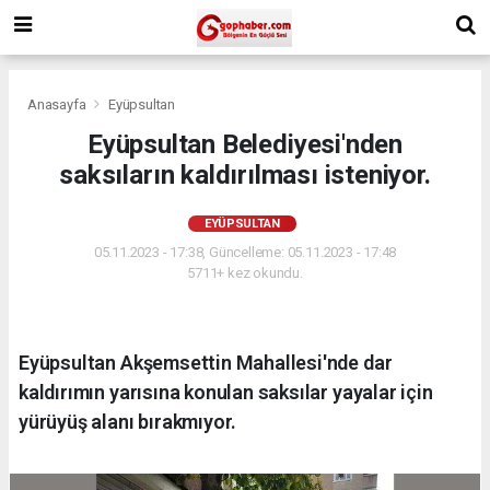
Anasayfa
Eyüpsultan
Eyüpsultan Belediyesi'nden
saksıların kaldırılması isteniyor.
EYÜPSULTAN
05.11.2023 - 17:38, Güncelleme: 05.11.2023 - 17:48
5711+ kez okundu.
Eyüpsultan Akşemsettin Mahallesi'nde dar
kaldırımın yarısına konulan saksılar yayalar için
yürüyüş alanı bırakmıyor.