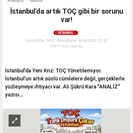
Anasayfa
İstanbul
İstanbul'da artık TOÇ gibi bir sorunu
var!
İSTANBUL
03.04.2026 - 14:01, Güncelleme: 03.04.2026 - 21:32
27511+ kez okundu.
İstanbul’da Yeni Kriz: TOÇ Yönetilemiyor.
İstanbul’un artık süslü cümlelere değil, gerçeklerle
yüzleşmeye ihtiyacı var. Ali Şükrü Kara ''ANALİZ''
yazısı...