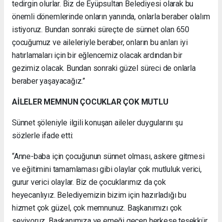
tedirgin olurlar. Biz de Eyüpsultan Belediyesi olarak bu
önemli dönemlerinde onların yanında, onlarla beraber olalım
istiyoruz. Bundan sonraki süreçte de sünnet olan 650
çocuğumuz ve aileleriyle beraber, onların bu anları iyi
hatırlamaları için bir eğlencemiz olacak ardından bir
gezimiz olacak. Bundan sonraki güzel süreci de onlarla
beraber yaşayacağız.”
AİLELER MEMNUN ÇOCUKLAR ÇOK MUTLU
Sünnet şöleniyle ilgili konuşan aileler duygularını şu
sözlerle ifade etti:
“Anne-baba için çocuğunun sünnet olması, askere gitmesi
ve eğitimini tamamlaması gibi olaylar çok mutluluk verici,
gurur verici olaylar. Biz de çocuklarımız da çok
heyecanlıyız. Belediyemizin bizim için hazırladığı bu
hizmet çok güzel, çok memnunuz. Başkanımızı çok
seviyoruz, Başkanımıza ve emeği geçen herkese teşekkür