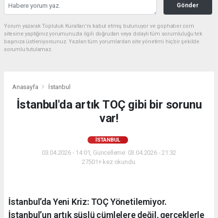
Gönder
Yorum yazarak Topluluk Kuralları’nı kabul etmiş bulunuyor ve gophaber.com
sitesine yaptığınız yorumunuzla ilgili doğrudan veya dolaylı tüm sorumluluğu tek
başınıza üstleniyorsunuz. Yazılan tüm yorumlardan site yönetimi hiçbir şekilde
sorumlu tutulamaz.
Anasayfa
İstanbul
İstanbul'da artık TOÇ gibi bir sorunu
var!
İSTANBUL
03.04.2026 - 14:01, Güncelleme: 03.04.2026 - 21:32
27501+ kez okundu.
İstanbul’da Yeni Kriz: TOÇ Yönetilemiyor.
İstanbul’un artık süslü cümlelere değil, gerçeklerle