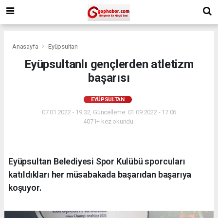
Anasayfa
Eyüpsultan
Eyüpsultanlı gençlerden atletizm
başarısı
EYÜPSULTAN
07.01.2022 - 19:32, Güncelleme: 01.09.2022 - 17:06
4071+ kez okundu.
Eyüpsultan Belediyesi Spor Kulübü sporcuları
katıldıkları her müsabakada başarıdan başarıya
koşuyor.