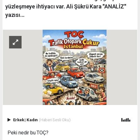
yüzleşmeye ihtiyacı var. Ali Şükrü Kara ''ANALİZ''
yazısı...
Erkek
|
Kadın
(Haberi Sesli Oku)
Peki nedir bu TOÇ?