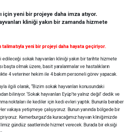
 için yeni bir projeye daha imza atıyor.
yvanları kliniği yakın bir zamanda hizmete
talimatıyla yeni bir projeyi daha hayata geçiriyor.
dileceği sokak hayvanları kliniği yakın bir tarihte hizmete
ası başta olmak üzere, basit yaralanmalar ve hastalıkların
ikte 4 veteriner hekim ile 4 bakım personeli görev yapacak.
a ilgili olarak, “Bizim sokak hayvanları konusundaki
ndan biliniyor. ‘Sokak hayvanları Eyüp’te yalnız değil’ dedik ve
a noktaları ile kediler için kedi evleri yaptık. Bununla beraber
Her vakaya yetişmeye çalışıyoruz. Bunun yanında bölgede bir
eçiriyoruz. Kemerburgaz’da kuracağımız hayvan kliniğimizde
limiz gündüz saatlerinde hizmet verecek. Burada bir eksiği