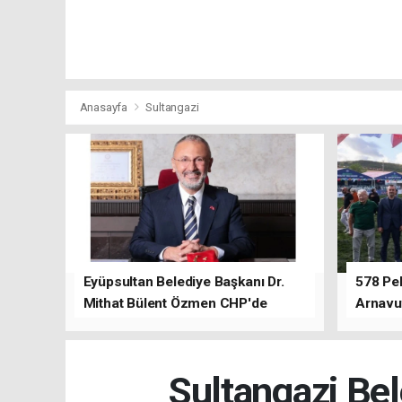
Anasayfa
Sultangazi
Eyüpsultan Belediye Başkanı Dr.
578 Peh
Mithat Bülent Özmen CHP'de
Arnavu
kalacağını ifade etti.
Sultangazi Bel