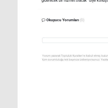
giderecek bir hizmet olacak” diye konuşt
Okuyucu Yorumları
(0)
Yorum yazarak Topluluk Kuralları’nı kabul etmiş bulu
tüm sorumluluğu tek başınıza üstleniyorsunuz. Yazıl