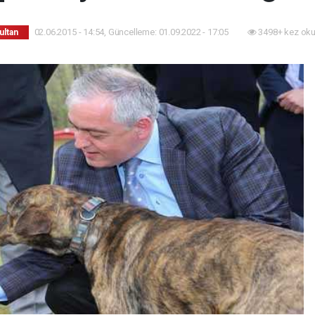
02.06.2015 - 14:54, Güncelleme: 01.09.2022 - 17:05
3498+ kez oku
ultan