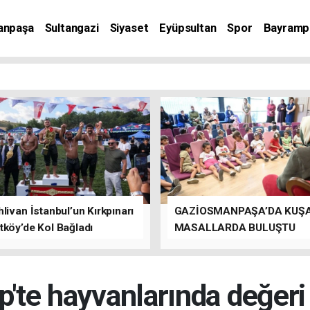
anpaşa
Sultangazi
Siyaset
Eyüpsultan
Spor
Bayramp
livan İstanbul’un Kırkpınarı
GAZİOSMANPAŞA’DA KUŞ
tköy’de Kol Bağladı
MASALLARDA BULUŞTU
p'te hayvanlarında değeri 