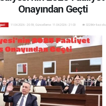
Onayından Geçti
11.04.2026 - 20:59, Güncelleme: 11.04.2026 - 21:03
32286+ kez ok
gazi