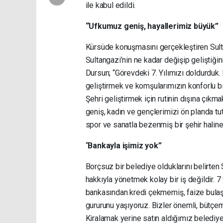
ile kabul edildi.
“Ufkumuz geniş, hayallerimiz büyük”
Kürsüde konuşmasını gerçekleştiren Sult
Sultangazi’nin ne kadar değişip geliştiğin
Dursun; “Görevdeki 7. Yılımızı doldurduk.
geliştirmek ve komşularımızın konforlu bi
Şehri geliştirmek için rutinin dışına çıkm
geniş, kadın ve gençlerimizi ön planda tut
spor ve sanatla bezenmiş bir şehir haline 
“
Bankayla işimiz yok”
Borçsuz bir belediye olduklarını belirte
hakkıyla yönetmek kolay bir iş değildir. 7
bankasından kredi çekmemiş, faize bulaş
gururunu yaşıyoruz. Bizler önemli, bütçemi
Kiralamak yerine satın aldığımız belediye