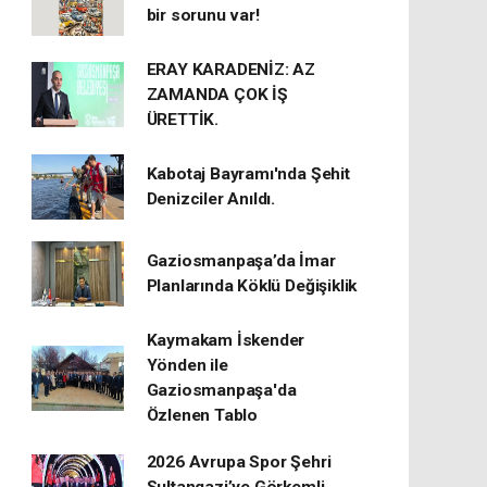
bir sorunu var!
ERAY KARADENİZ: AZ
ZAMANDA ÇOK İŞ
ÜRETTİK.
Kabotaj Bayramı'nda Şehit
Denizciler Anıldı.
Gaziosmanpaşa’da İmar
Planlarında Köklü Değişiklik
Kaymakam İskender
Yönden ile
Gaziosmanpaşa'da
Özlenen Tablo
2026 Avrupa Spor Şehri
Sultangazi’ye Görkemli