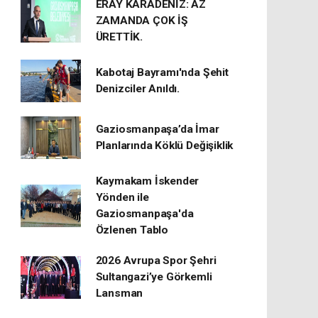
ERAY KARADENİZ: AZ
ZAMANDA ÇOK İŞ
ÜRETTİK.
Kabotaj Bayramı'nda Şehit
Denizciler Anıldı.
Gaziosmanpaşa’da İmar
Planlarında Köklü Değişiklik
Kaymakam İskender
Yönden ile
Gaziosmanpaşa'da
Özlenen Tablo
2026 Avrupa Spor Şehri
Sultangazi’ye Görkemli
Lansman