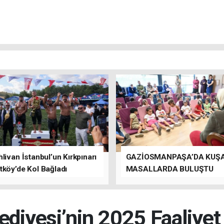
livan İstanbul’un Kırkpınarı
GAZİOSMANPAŞA’DA KUŞ
tköy’de Kol Bağladı
MASALLARDA BULUŞTU
ediyesi’nin 2025 Faaliye