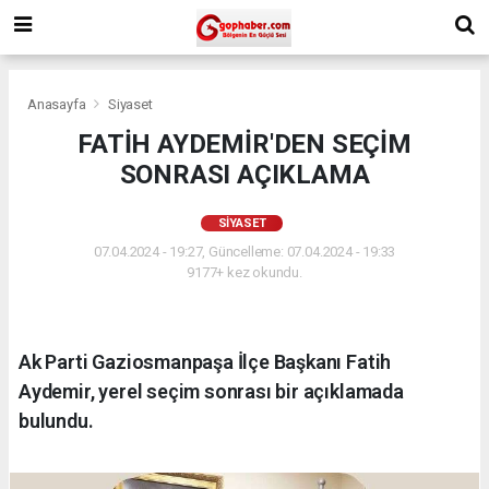
Anasayfa
Siyaset
FATİH AYDEMİR'DEN SEÇİM
SONRASI AÇIKLAMA
SIYASET
07.04.2024 - 19:27, Güncelleme: 07.04.2024 - 19:33
9177+ kez okundu.
Ak Parti Gaziosmanpaşa İlçe Başkanı Fatih
Aydemir, yerel seçim sonrası bir açıklamada
bulundu.