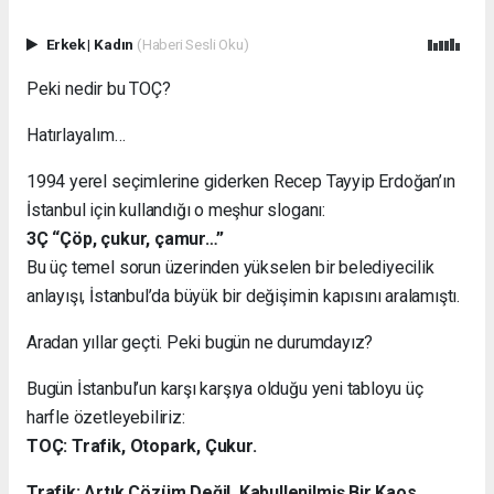
Erkek
|
Kadın
(Haberi Sesli Oku)
Peki nedir bu TOÇ?
Hatırlayalım…
1994 yerel seçimlerine giderken Recep Tayyip Erdoğan’ın
İstanbul için kullandığı o meşhur sloganı:
3Ç “Çöp, çukur, çamur…”
Bu üç temel sorun üzerinden yükselen bir belediyecilik
anlayışı, İstanbul’da büyük bir değişimin kapısını aralamıştı.
Aradan yıllar geçti. Peki bugün ne durumdayız?
Bugün İstanbul’un karşı karşıya olduğu yeni tabloyu üç
harfle özetleyebiliriz:
TOÇ: Trafik, Otopark, Çukur.
Trafik: Artık Çözüm Değil, Kabullenilmiş Bir Kaos