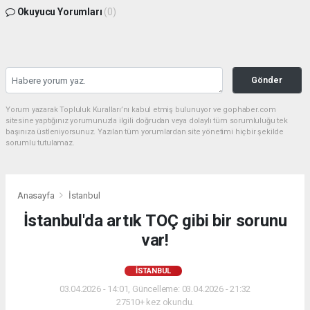
Okuyucu Yorumları
(0)
Gönder
Yorum yazarak Topluluk Kuralları’nı kabul etmiş bulunuyor ve gophaber.com
sitesine yaptığınız yorumunuzla ilgili doğrudan veya dolaylı tüm sorumluluğu tek
başınıza üstleniyorsunuz. Yazılan tüm yorumlardan site yönetimi hiçbir şekilde
sorumlu tutulamaz.
Anasayfa
İstanbul
İstanbul'da artık TOÇ gibi bir sorunu
var!
İSTANBUL
03.04.2026 - 14:01, Güncelleme: 03.04.2026 - 21:32
27510+ kez okundu.