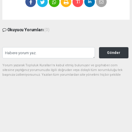
Okuyucu Yorumları
(0)
Gönder
Yorum yazarak Topluluk Kuralları’nı kabul etmiş bulunuyor ve gophaber.com
sitesine yaptığınız yorumunuzla ilgili doğrudan veya dolaylı tüm sorumluluğu tek
başınıza üstleniyorsunuz. Yazılan tüm yorumlardan site yönetimi hiçbir şekilde
sorumlu tutulamaz.
haber paketi
haber scripti
haber yazılımı
Tüm hakları saklı tutulmaktadır.Copyright 2026©
Haber Yazılımı:
Web Aksiyon ®