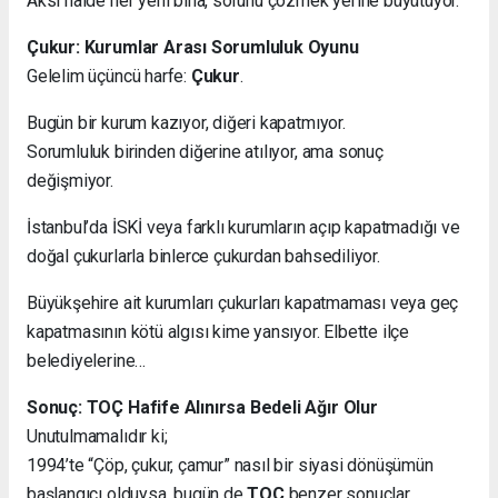
Aksi halde her yeni bina, sorunu çözmek yerine büyütüyor.
Çukur: Kurumlar Arası Sorumluluk Oyunu
Gelelim üçüncü harfe:
Çukur
.
Bugün bir kurum kazıyor, diğeri kapatmıyor.
Sorumluluk birinden diğerine atılıyor, ama sonuç
değişmiyor.
İstanbul’da İSKİ veya farklı kurumların açıp kapatmadığı ve
doğal çukurlarla binlerce çukurdan bahsediliyor.
Büyükşehire ait kurumları çukurları kapatmaması veya geç
kapatmasının kötü algısı kime yansıyor. Elbette ilçe
belediyelerine…
Sonuç: TOÇ Hafife Alınırsa Bedeli Ağır Olur
Unutulmamalıdır ki;
1994’te “Çöp, çukur, çamur” nasıl bir siyasi dönüşümün
başlangıcı olduysa, bugün de
TOÇ
benzer sonuçlar