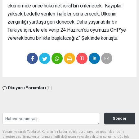
ekonomide önce hükümet israfları önlenecek. Kayıplar,
yüksek bedelle verilen ihaleler sona erecek. Ülkenin
zenginliği yurttaşa geri dönecek. Daha yaşanabilir bir
Türkiye için, ele ele verip 24 Haziran'da oyumuzu CHP'ye
vererek bunu birlikte başlatacağız." Şeklinde konuştu.
Okuyucu Yorumları
(0)
Gönder
Yorum yazarak Topluluk Kuralları’nı kabul etmiş bulunuyor ve gophaber.com
sitesine yaptığınız yorumunuzla ilgili doğrudan veya dolaylı tüm sorumluluğu tek