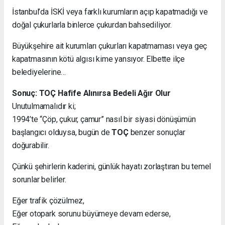
İstanbul’da İSKİ veya farklı kurumların açıp kapatmadığı ve
doğal çukurlarla binlerce çukurdan bahsediliyor.
Büyükşehire ait kurumları çukurları kapatmaması veya geç
kapatmasının kötü algısı kime yansıyor. Elbette ilçe
belediyelerine…
Sonuç: TOÇ Hafife Alınırsa Bedeli Ağır Olur
Unutulmamalıdır ki;
1994’te “Çöp, çukur, çamur” nasıl bir siyasi dönüşümün
başlangıcı olduysa, bugün de
TOÇ
benzer sonuçlar
doğurabilir.
Çünkü şehirlerin kaderini, günlük hayatı zorlaştıran bu temel
sorunlar belirler.
Eğer trafik çözülmez,
Eğer otopark sorunu büyümeye devam ederse,