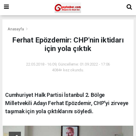
Anasayfa
Ferhat Epözdemir: CHP'nin iktidarı
için yola çıktık
22.05.2018 - 16:09, Güncelleme: 01.09.2022 - 17:06
4084+ kez okundu.
Cumhuriyet Halk Partisi İstanbul 2. Bölge
Milletvekili Adayı Ferhat Epözdemir, CHP'yi zirveye
taşımak için yola çıktıklarını söyledi.