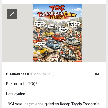
Erkek
|
Kadın
(Haberi Sesli Oku)
Peki nedir bu TOÇ?
Hatırlayalım…
1994 yerel seçimlerine giderken Recep Tayyip Erdoğan’ın