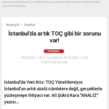
başınıza üstleniyorsunuz. Yazılan tüm yorumlardan site yönetimi hiçbir şekilde
sorumlu tutulamaz.
Anasayfa
İstanbul
İstanbul'da artık TOÇ gibi bir sorunu
var!
İSTANBUL
03.04.2026 - 14:01, Güncelleme: 03.04.2026 - 21:32
27507+ kez okundu.
İstanbul’da Yeni Kriz: TOÇ Yönetilemiyor.
İstanbul’un artık süslü cümlelere değil, gerçeklerle
yüzleşmeye ihtiyacı var. Ali Şükrü Kara ''ANALİZ''
yazısı...