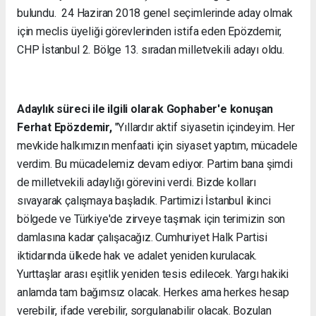
bulundu. 24 Haziran 2018 genel seçimlerinde aday olmak
için meclis üyeliği görevlerinden istifa eden Epözdemir,
CHP İstanbul 2. Bölge 13. sıradan milletvekili adayı oldu.
Adaylık süreci ile ilgili olarak Gophaber'e konuşan
Ferhat Epözdemir,
"Yıllardır aktif siyasetin içindeyim. Her
mevkide halkımızın menfaati için siyaset yaptım, mücadele
verdim. Bu mücadelemiz devam ediyor. Partim bana şimdi
de milletvekili adaylığı görevini verdi. Bizde kolları
sıvayarak çalışmaya başladık. Partimizi İstanbul ikinci
bölgede ve Türkiye'de zirveye taşımak için terimizin son
damlasına kadar çalışacağız. Cumhuriyet Halk Partisi
iktidarında ülkede hak ve adalet yeniden kurulacak.
Yurttaşlar arası eşitlik yeniden tesis edilecek. Yargı hakiki
anlamda tam bağımsız olacak. Herkes ama herkes hesap
verebilir, ifade verebilir, sorgulanabilir olacak. Bozulan