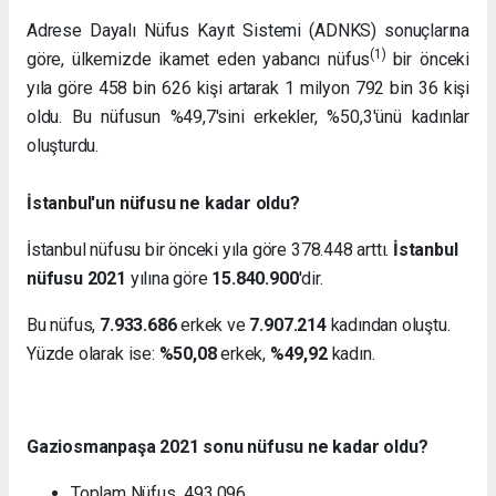
Adrese Dayalı Nüfus Kayıt Sistemi (ADNKS) sonuçlarına
(1)
göre, ülkemizde ikamet eden yabancı nüfus
bir önceki
yıla göre 458 bin 626 kişi artarak 1 milyon 792 bin 36 kişi
oldu. Bu nüfusun %49,7'sini erkekler, %50,3'ünü kadınlar
oluşturdu.
İstanbul'un nüfusu ne kadar oldu?
İstanbul nüfusu bir önceki yıla göre 378.448 arttı.
İstanbul
nüfusu 2021
yılına göre
15.840.900
'dir.
Bu nüfus,
7.933.686
erkek ve
7.907.214
kadından oluştu.
Yüzde olarak ise:
%50,08
erkek,
%49,92
kadın.
Gaziosmanpaşa 2021 sonu nüfusu ne kadar oldu?
Toplam Nüfus 493.096