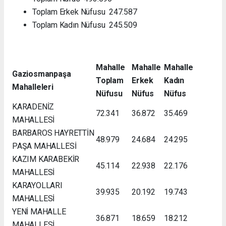
Toplam Erkek Nüfusu 247.587
Toplam Kadın Nüfusu 245.509
Mahalle
Mahalle
Mahalle
Gaziosmanpaşa
Toplam
Erkek
Kadın
Mahalleleri
Nüfusu
Nüfus
Nüfus
KARADENİZ
72.341
36.872
35.469
MAHALLESİ
BARBAROS HAYRETTİN
48.979
24.684
24.295
PAŞA MAHALLESİ
KAZIM KARABEKİR
45.114
22.938
22.176
MAHALLESİ
KARAYOLLARI
39.935
20.192
19.743
MAHALLESİ
YENİ MAHALLE
36.871
18.659
18.212
MAHALLESİ