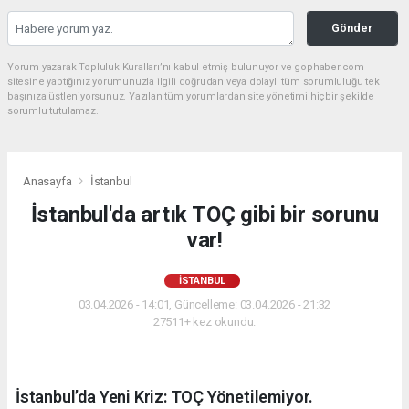
Gönder
Yorum yazarak Topluluk Kuralları’nı kabul etmiş bulunuyor ve gophaber.com
sitesine yaptığınız yorumunuzla ilgili doğrudan veya dolaylı tüm sorumluluğu tek
başınıza üstleniyorsunuz. Yazılan tüm yorumlardan site yönetimi hiçbir şekilde
sorumlu tutulamaz.
Anasayfa
İstanbul
İstanbul'da artık TOÇ gibi bir sorunu
var!
İSTANBUL
03.04.2026 - 14:01, Güncelleme: 03.04.2026 - 21:32
27511+ kez okundu.
İstanbul’da Yeni Kriz: TOÇ Yönetilemiyor.