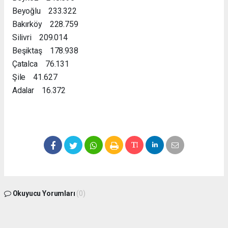
Beyoğlu 233.322
Bakırköy 228.759
Silivri 209.014
Beşiktaş 178.938
Çatalca 76.131
Şile 41.627
Adalar 16.372
Okuyucu Yorumları
(0)