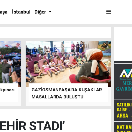
aşa
İstanbul
Diğer
kpınarı
GAZİOSMANPAŞA’DA KUŞAKLAR
MASALLARDA BULUŞTU
HİR STADI’