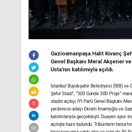
Gaziosmanpaşa Halit Kıvanç Şehi
Genel Başkanı Meral Akşener v
Usta'nın katılımıyla açıldı.
İstanbul Büyükşehir Belediyesi (İBB) ve 
Şehir Stadı”, “300 Günde 300 Proje” mar
stadın açılışı; İYİ Parti Genel Başkanı Me
yardımcısı adayı Ekrem İmamoğlu ve Gaz
katılımlarıyla gerçekleşti. Duayen spor in
açılışta hazır bulundu. Tribünlerin hınca 
birer konuşma yaptı. Her üç isim de İYİ Part