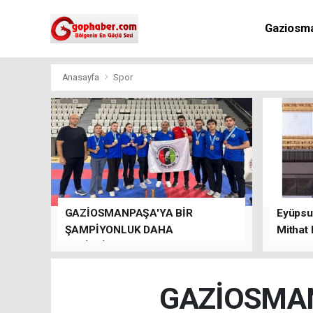
Gaziosm
Anasayfa
Spor
GAZİOSMANPAŞA'YA BİR
Eyüpsul
ŞAMPİYONLUK DAHA
Mithat
GETİRDİLER.
kalacağı
GAZİOSMAN