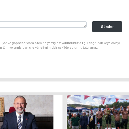
Gönder
nuyor ve gophaber.com sitesine yaptığınız yorumunuzla ilgili doğrudan veya dolaylı
an tüm yorumlardan site yönetimi hiçbir şekilde sorumlu tutulamaz.