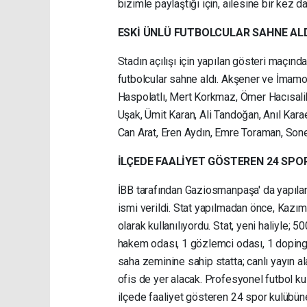
bizimle paylaştığı için, ailesine bir kez d
ESKİ ÜNLÜ FUTBOLCULAR SAHNE AL
Stadın açılışı için yapılan gösteri maçınd
futbolcular sahne aldı. Akşener ve İmamoğ
Haspolatlı, Mert Korkmaz, Ömer Hacısalih
Uşak, Ümit Karan, Ali Tandoğan, Anıl Kara
Can Arat, Eren Aydın, Emre Toraman, Soner
İLÇEDE FAALİYET GÖSTEREN 24 SPO
İBB tarafından Gaziosmanpaşa' da yapılan 
ismi verildi. Stat yapılmadan önce, Kazım
olarak kullanılıyordu. Stat, yeni haliyle; 5
hakem odası, 1 gözlemci odası, 1 doping k
saha zeminine sahip statta; canlı yayın a
ofis de yer alacak. Profesyonel futbol ku
ilçede faaliyet gösteren 24 spor kulübün