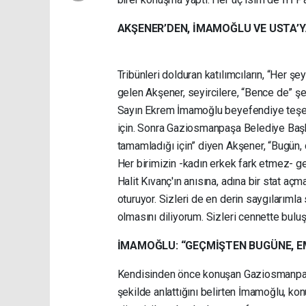
AKŞENER’DEN, İMAMOĞLU VE USTA’
escort antalya
konyaaltı escort
türbanlı e
Tribünleri dolduran katılımcıların, “Her 
gelen Akşener, seyircilere, “Bence de” şe
Sayın Ekrem İmamoğlu beyefendiye teşekk
için. Sonra Gaziosmanpaşa Belediye Başk
tamamladığı için” diyen Akşener, “Bugün, ç
Her birimizin -kadın erkek fark etmez- g
Halit Kıvanç'ın anısına, adına bir stat a
oturuyor. Sizleri de en derin saygılarıml
olmasını diliyorum. Sizleri cennette bulu
İMAMOĞLU: “GEÇMİŞTEN BUGÜNE, E
Kendisinden önce konuşan Gaziosmanpaşa 
şekilde anlattığını belirten İmamoğlu, 