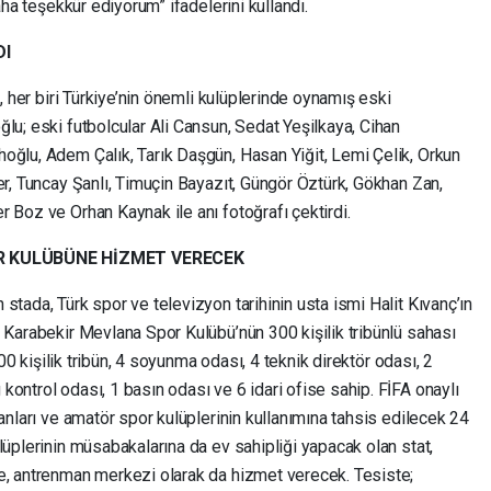
aha teşekkür ediyorum” ifadelerini kullandı.
DI
a, her biri Türkiye’nin önemli kulüplerinde oynamış eski
lu; eski futbolcular Ali Cansun, Sedat Yeşilkaya, Cihan
oğlu, Adem Çalık, Tarık Daşgün, Hasan Yiğit, Lemi Çelik, Orkun
er, Tuncay Şanlı, Timuçin Bayazıt, Güngör Öztürk, Gökhan Zan,
 Boz ve Orhan Kaynak ile anı fotoğrafı çektirdi.
R KULÜBÜNE HİZMET VERECEK
stada, Türk spor ve televizyon tarihinin usta ismi Halit Kıvanç’ın
 Karabekir Mevlana Spor Kulübü’nün 300 kişilik tribünlü sahası
000 kişilik tribün, 4 soyunma odası, 4 teknik direktör odası, 2
ontrol odası, 1 basın odası ve 6 idari ofise sahip. FİFA onaylı
lanları ve amatör spor kulüplerinin kullanımına tahsis edilecek 24
lüplerinin müsabakalarına da ev sahipliği yapacak olan stat,
e, antrenman merkezi olarak da hizmet verecek. Tesiste;