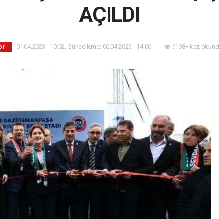
AÇILDI
01.04.2023 - 10:02, Güncelleme: 06.04.2023 - 14:06
9198+ kez okund
or