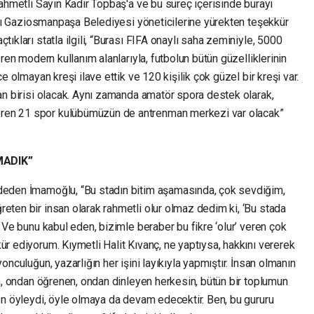
 rahmetli Sayın Kadir Topbaş'a ve bu süreç içerisinde burayı
olayı Gaziosmanpaşa Belediyesi yöneticilerine yürekten teşekkür
tıkları statla ilgili, “Burası FIFA onaylı saha zeminiyle, 5000
eren modern kullanım alanlarıyla, futbolun bütün güzelliklerinin
ce olmayan kreşi ilave ettik ve 120 kişilik çok güzel bir kreşi var.
dan birisi olacak. Aynı zamanda amatör spora destek olarak,
ren 21 spor kulübümüzün de antrenman merkezi var olacak”
MADIK”
ydeden İmamoğlu, “Bu stadın bitim aşamasında, çok sevdiğim,
eten bir insan olarak rahmetli olur olmaz dedim ki, ‘Bu stada
’ Ve bunu kabul eden, bizimle beraber bu fikre ‘olur’ veren çok
ür ediyorum. Kıymetli Halit Kıvanç, ne yaptıysa, hakkını vererek
onculuğun, yazarlığın her işini layıkıyla yapmıştır. İnsan olmanın
yan, ondan öğrenen, ondan dinleyen herkesin, bütün bir toplumun
ken öyleydi, öyle olmaya da devam edecektir. Ben, bu gururu