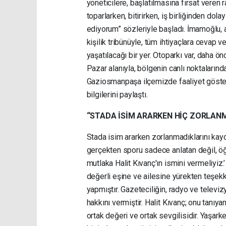
yöneticilere, başlatılmasına fırsat veren
toparlarken, bitirirken, iş birliğinden d
ediyorum” sözleriyle başladı. İmamoğlu, aç
kişilik tribünüyle, tüm ihtiyaçlara cevap v
yaşatılacağı bir yer. Otoparkı var, daha ön
Pazar alanıyla, bölgenin canlı noktaların
Gaziosmanpaşa ilçemizde faaliyet göste
bilgilerini paylaştı.
“STADA İSİM ARARKEN HİÇ ZORLAN
Stada isim ararken zorlanmadıklarını ka
gerçekten sporu sadece anlatan değil, öğr
mutlaka Halit Kıvanç'ın ismini vermeliyiz.
değerli eşine ve ailesine yürekten teşekk
yapmıştır. Gazeteciliğin, radyo ve televizy
hakkını vermiştir. Halit Kıvanç; onu tanı
ortak değeri ve ortak sevgilisidir. Yaşar