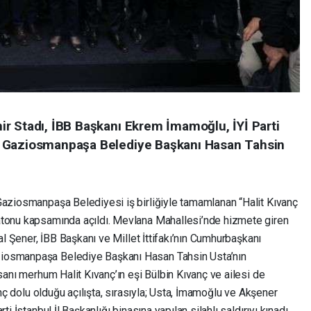
r Stadı, İBB Başkanı Ekrem İmamoğlu, İYİ Parti
e Gaziosmanpaşa Belediye Başkanı Hasan Tahsin
Gaziosmanpaşa Belediyesi iş birliğiyle tamamlanan “Halit Kıvanç
atonu kapsamında açıldı. Mevlana Mahallesi’nde hizmete giren
ral Şener, İBB Başkanı ve Millet İttifakı’nın Cumhurbaşkanı
iosmanpaşa Belediye Başkanı Hasan Tahsin Usta’nın
sanı merhum Halit Kıvanç’ın eşi Bülbin Kıvanç ve ailesi de
hınç dolu olduğu açılışta, sırasıyla; Usta, İmamoğlu ve Akşener
i İstanbul İl Başkanlığı binasına yapılan silahlı saldırıyı kınadı.