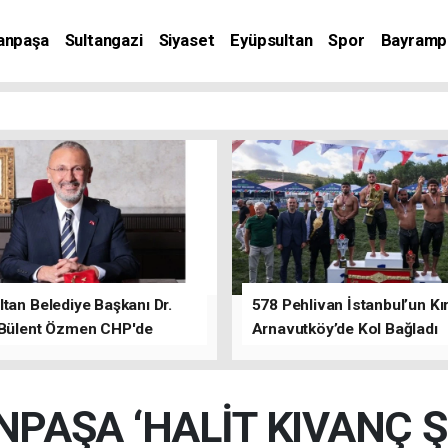
anpaşa
Sultangazi
Siyaset
Eyüpsultan
Spor
Bayramp
tan Belediye Başkanı Dr.
578 Pehlivan İstanbul’un Kır
 Bülent Özmen CHP'de
Arnavutköy’de Kol Bağladı
nı ifade etti.
PAŞA ‘HALİT KIVANÇ ŞE