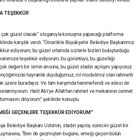
YA TEŞEKKÜR
scort
şey çok güzel olacak” sloganıyla konuşma yapacağı platforma
klinde karşılık verdi. “Öncelikle Büyükşehir Belediye Başkanımız
ür ediyorum; bu güzel ortamda sizlerle bizleri buluşturduğu
anımıza teşekkür ediyorum; bu görüntüyü, bu güzelliği
ok değerli bir ismin anısına, bu güzel stadın açılışını yapıyoruz.
ençliğimizde hayranlık duyduğumuz, rol modelimiz olan rahmetli
çmak üzere buradayız. Ve tam karşımda hanımefendi ve ailesi de
a selamlıyorum. Halit Abi’ye Allah'tan rahmet ve mekanının cennet
şturmasını diliyorum” şeklinde konuştu.
MEĞİ GEÇENLERE TEŞEKKÜR EDİYORUM”
Belediye Başkanı Usta’nın, stadın yapılış sürecini güzel bir
konuşmasına, “Ben de geçmişten bugüne, emeği geçen bütün