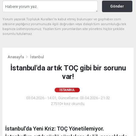
Gönder
Yorum yazarak Topluluk Kuralları’nı kabul etmiş bulunuyor ve gophaber.com
sitesine yaptığınız yorumunuzla ilgili doğrudan veya dolaylı tüm sorumluluğu tek
başınıza üstleniyorsunuz. Yazılan tüm yorumlardan site yönetimi hiçbir şekilde
sorumlu tutulamaz.
Anasayfa
İstanbul
İstanbul'da artık TOÇ gibi bir sorunu
var!
İSTANBUL
03.04.2026 - 14:01, Güncelleme: 03.04.2026 - 21:32
27510+ kez okundu.
İstanbul’da Yeni Kriz: TOÇ Yönetilemiyor.