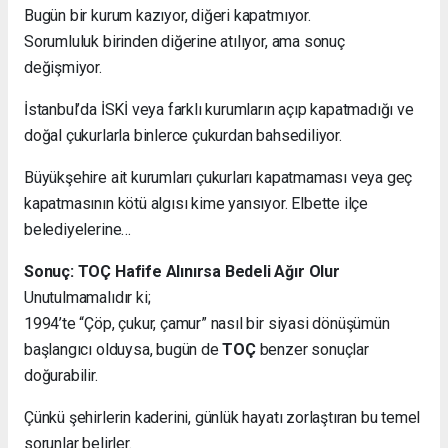
Bugün bir kurum kazıyor, diğeri kapatmıyor.
Sorumluluk birinden diğerine atılıyor, ama sonuç
değişmiyor.
İstanbul’da İSKİ veya farklı kurumların açıp kapatmadığı ve
doğal çukurlarla binlerce çukurdan bahsediliyor.
Büyükşehire ait kurumları çukurları kapatmaması veya geç
kapatmasının kötü algısı kime yansıyor. Elbette ilçe
belediyelerine…
Sonuç: TOÇ Hafife Alınırsa Bedeli Ağır Olur
Unutulmamalıdır ki;
1994’te “Çöp, çukur, çamur” nasıl bir siyasi dönüşümün
başlangıcı olduysa, bugün de
TOÇ
benzer sonuçlar
doğurabilir.
Çünkü şehirlerin kaderini, günlük hayatı zorlaştıran bu temel
sorunlar belirler.