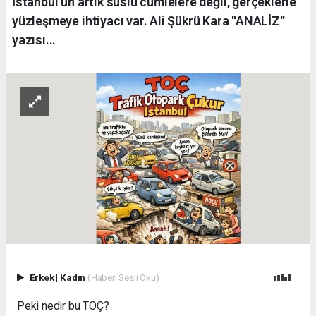
İstanbul’un artık süslü cümlelere değil, gerçeklerle
yüzleşmeye ihtiyacı var. Ali Şükrü Kara ''ANALİZ''
yazısı...
Erkek
|
Kadın
(Haberi Sesli Oku)
Peki nedir bu TOÇ?